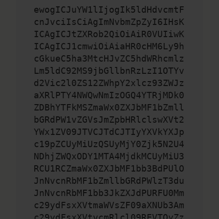
ewogICJuYW1lIjogIk5ldHdvcmtF
cnJvciIsCiAgImNvbmZpZyI6IHsK
ICAgICJtZXRob2QiOiAiR0VUIiwK
ICAgICJ1cmwiOiAiaHR0cHM6Ly9h
cGkueC5ha3MtcHJvZC5hdWRhcmlz
Lm5ldC92MS9jbGllbnRzLzI1OTYv
d2Vic2l0ZS12ZWhpY2xlcz93ZWJz
aXRlPTY4NWQwNmIzOGQ4YTRjMDk0
ZDBhYTFkMSZmaWx0ZXJbMF1bZmll
bGRdPW1vZGVsJmZpbHRlclswXVt2
YWx1ZV09JTVCJTdCJTIyYXVkYXJp
c19pZCUyMiUzQSUyMjY0Zjk5N2U4
NDhjZWQxODY1MTA4MjdkMCUyMiU3
RCU1RCZmaWx0ZXJbMF1bb3BdPUlO
JnNvcnRbMF1bZmllbGRdPWlzT3du
JnNvcnRbMF1bb3JkZXJdPURFU0Mm
c29ydFsxXVtmaWVsZF09aXNUb3Am
c29ydFsxXVtvcmRlcl09REVTQyZz