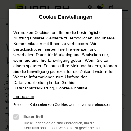
0
Zum
Hauptinhalt
Cookie Einstellungen
springen
Startseite
Chemnitz
VW
VW ID.7 – die gute Wahl für Chemnitz
Wir nutzen Cookies, um Ihnen die bestmögliche
Nutzung unserer Webseite zu ermöglichen und unsere
VW ID.7 – die gute
Kommunikation mit Ihnen zu verbessern. Wir
berücksichtigen hierbei Ihre Präferenzen und
verarbeiten Daten für Marketing und Statistiken nur,
Wahl für Chemnitz
wenn Sie uns Ihre Einwilligung geben. Wenn Sie zu
einem späteren Zeitpunkt Ihre Meinung ändern, können
Sie die Einwilligung jederzeit für die Zukunft widerrufen.
Der VW ID.7 passt ebenso nach Chemnitz wie in
Weitere Informationen zum Umfang der
jede andere Stadt. Kaum ein anderes Modell ist so
Datenverarbeitung finden Sie hier:
vielseitig und besticht zudem durch exzellente
Datenschutzerklärung
,
Cookie-Richtlinie
.
Qualität. Wir vom Autohaus Rudolph verstehen uns
Impressum
als Experten für die Fahrzeuge von VW und damit
Folgende Kategorien von Cookies werden von uns eingesetzt:
auch den ID.7. Seit vielen Jahren sind wir zudem an
mehreren nah gelegenen Standorten für
Essentiell
Kundinnen und Kunden aus Chemnitz und
Diese Technologien sind erforderlich, um die
Umgebung tätig. Mehr als 110 Mitarbeitende
Kernfunktionalität der Webseite zu gewährleisten.