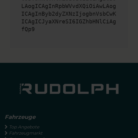
LAogICAgInRpbWVvdXQiOiAwLAog
ICAgInByb2dyZXNzIjogbnVsbCwK
ICAgICJyaXNreSI6IGZhbHNlCiAg
fQp9
Fahrzeuge
Top Angebote
Fahrzeugmarkt