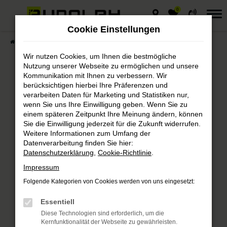
0
Zum
Hauptinhalt
Cookie Einstellungen
springen
Startseite
Fahrzeuge
Fahrzeugmarkt
Wir nutzen Cookies, um Ihnen die bestmögliche
Nutzung unserer Webseite zu ermöglichen und unsere
Kommunikation mit Ihnen zu verbessern. Wir
berücksichtigen hierbei Ihre Präferenzen und
Autohaus Rudolph
verarbeiten Daten für Marketing und Statistiken nur,
wenn Sie uns Ihre Einwilligung geben. Wenn Sie zu
Fahrzeugmarkt
einem späteren Zeitpunkt Ihre Meinung ändern, können
Sie die Einwilligung jederzeit für die Zukunft widerrufen.
Weitere Informationen zum Umfang der
Bei Autohaus Rudolph finden Sie
Datenverarbeitung finden Sie hier:
immer das passende Fahrzeug.
Datenschutzerklärung
,
Cookie-Richtlinie
.
Impressum
Folgende Kategorien von Cookies werden von uns eingesetzt:
Fehler: Network Error
Essentiell
Diese Technologien sind erforderlich, um die
Beim Laden ist ein Fehler aufgetreten.
Kernfunktionalität der Webseite zu gewährleisten.