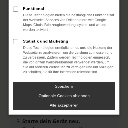
Hier sind ein paar Tipps, die dir helfen
Funktional
können:
Diese Technologien bieten die bestmögliche Funktionalität
der Webseite. Services von Drittanbietern wie Google
Überprüfe deine Firewall und
Maps, Chats, Fahrzeugbewertungssystem und weitere
deine Internetverbindung.
werden aktiviert.
Laden andere Webseiten, zum
Statistik und Marketing
Beispiel deine Suchmaschine?
Diese Technologien ermöglichen es uns, die Nutzung der
Webseite zu analysieren, um die Leistung zu messen und
Prüfe deine
zu verbessern. Zudem werden Technologien eingesetzt,
die von dritten Werbetreibenden verwendet werden, um
Browsererweiterungen.
Sie auf anderen Webseiten zu verfolgen und um Anzeigen
Manche Erweiterungen, wie
zu schalten, die für Ihre Interessen relevant sind.
Werbeblocker, können das Laden
Speichern
bestimmter Seiten verhindern.
Funktioniert die Seite in einem
Optionale Cookies ablehnen
anderen Browser oder in einem
Alle akzeptieren
privaten Fenster?
Starte dein Gerät neu.