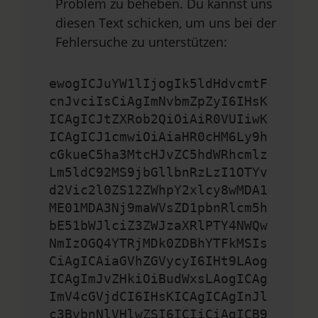
Problem zu beheben. Du kannst uns
diesen Text schicken, um uns bei der
Fehlersuche zu unterstützen:
ewogICJuYW1lIjogIk5ldHdvcmtF
cnJvciIsCiAgImNvbmZpZyI6IHsK
ICAgICJtZXRob2QiOiAiR0VUIiwK
ICAgICJ1cmwiOiAiaHR0cHM6Ly9h
cGkueC5ha3MtcHJvZC5hdWRhcmlz
Lm5ldC92MS9jbGllbnRzLzI1OTYv
d2Vic2l0ZS12ZWhpY2xlcy8wMDA1
ME01MDA3Nj9maWVsZD1pbnRlcm5h
bE51bWJlciZ3ZWJzaXRlPTY4NWQw
NmIzOGQ4YTRjMDk0ZDBhYTFkMSIs
CiAgICAiaGVhZGVycyI6IHt9LAog
ICAgImJvZHkiOiBudWxsLAogICAg
ImV4cGVjdCI6IHsKICAgICAgInJl
c3BvbnNlVHlwZSI6ICIiCiAgICB9