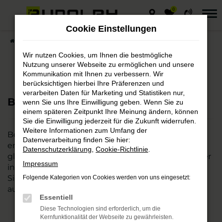
0
Zum
Hauptinhalt
Cookie Einstellungen
springen
Startseite
Karriere
Onlinebewerbung
Wir nutzen Cookies, um Ihnen die bestmögliche
Nutzung unserer Webseite zu ermöglichen und unsere
Kommunikation mit Ihnen zu verbessern. Wir
berücksichtigen hierbei Ihre Präferenzen und
verarbeiten Daten für Marketing und Statistiken nur,
Bewerbungsformular:
wenn Sie uns Ihre Einwilligung geben. Wenn Sie zu
einem späteren Zeitpunkt Ihre Meinung ändern, können
Sie die Einwilligung jederzeit für die Zukunft widerrufen.
Weitere Informationen zum Umfang der
Beim Autohaus Rudolph sind motivierte und
Datenverarbeitung finden Sie hier:
engagierte Talente immer willkommen – ganz
Datenschutzerklärung
,
Cookie-Richtlinie
.
gleich, ob im Verkauf, Service, in der Werkstatt oder
Impressum
in der Verwaltung. Zeigen Sie uns, warum gerade
Sie zu unserem Team passen – wir sind gespannt
Folgende Kategorien von Cookies werden von uns eingesetzt:
auf Ihre Bewerbung!
Essentiell
Diese Technologien sind erforderlich, um die
Kernfunktionalität der Webseite zu gewährleisten.