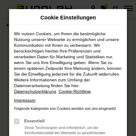
0
Zum
Hauptinhalt
Cookie Einstellungen
springen
Startseite
Kontakt
Standorte & Kontakt
Wir nutzen Cookies, um Ihnen die bestmögliche
Nutzung unserer Webseite zu ermöglichen und unsere
Kommunikation mit Ihnen zu verbessern. Wir
berücksichtigen hierbei Ihre Präferenzen und
Kontakt &
verarbeiten Daten für Marketing und Statistiken nur,
wenn Sie uns Ihre Einwilligung geben. Wenn Sie zu
Öffnungszeiten
einem späteren Zeitpunkt Ihre Meinung ändern, können
Sie die Einwilligung jederzeit für die Zukunft widerrufen.
Weitere Informationen zum Umfang der
Wir sind für Sie da – in
Datenverarbeitung finden Sie hier:
Merseburg und Leuna!
Datenschutzerklärung
,
Cookie-Richtlinie
.
Impressum
Folgende Kategorien von Cookies werden von uns eingesetzt:
Sie möchten uns persönlich besuchen,
einen Termin vereinbaren oder haben
Essentiell
Fragen zu unseren Services? Hier finden
Diese Technologien sind erforderlich, um die
Kernfunktionalität der Webseite zu gewährleisten.
Sie alle wichtigen Informationen, um uns