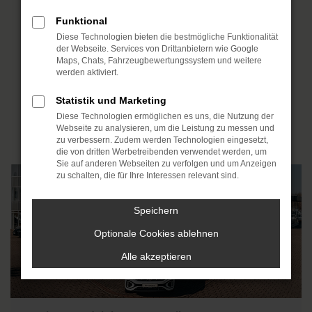
schnell und unkompliziert zu erreichen.
Funktional
Von detaillierten Öffnungszeiten über
Diese Technologien bieten die bestmögliche Funktionalität
direkte Telefonnummern bis hin zu
der Webseite. Services von Drittanbietern wie Google
interaktiven Google Maps
Maps, Chats, Fahrzeugbewertungssystem und weitere
Anfahrtsbeschreibungen für unsere
werden aktiviert.
Standorte in Merseburg und Leuna – Ihr
Statistik und Marketing
Weg zu uns ist ganz einfach. Wir freuen
Diese Technologien ermöglichen es uns, die Nutzung der
uns auf Ihre Kontaktaufnahme!
Webseite zu analysieren, um die Leistung zu messen und
zu verbessern. Zudem werden Technologien eingesetzt,
die von dritten Werbetreibenden verwendet werden, um
Sie auf anderen Webseiten zu verfolgen und um Anzeigen
zu schalten, die für Ihre Interessen relevant sind.
Speichern
Optionale Cookies ablehnen
Alle akzeptieren