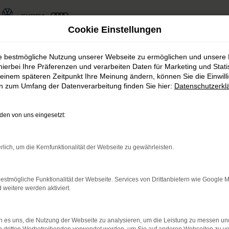
Cookie Einstellungen
ie bestmögliche Nutzung unserer Webseite zu ermöglichen und unsere
hierbei Ihre Präferenzen und verarbeiten Daten für Marketing und Stati
einem späteren Zeitpunkt Ihre Meinung ändern, können Sie die Einwillig
en zum Umfang der Datenverarbeitung finden Sie hier:
Datenschutzerkl
haus Rudolph Fahrzeug
en von uns eingesetzt:
s Rudolph finden Sie immer das passen
rlich, um die Kernfunktionalität der Webseite zu gewährleisten.
estmögliche Funktionalität der Webseite. Services von Drittanbietern wie Google 
eitere werden aktiviert.
rnetverbindung.
 es uns, die Nutzung der Webseite zu analysieren, um die Leistung zu messen u