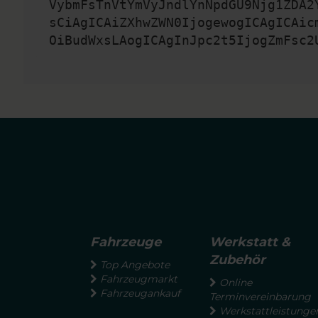
VybmFsTnVtYmVyJndlYnNpdGU9Njg1ZDA2
sCiAgICAiZXhwZWN0IjogewogICAgICAic
OiBudWxsLAogICAgInJpc2t5IjogZmFsc2
Fahrzeuge
Werkstatt &
Zubehör
Top Angebote
Fahrzeugmarkt
Online
Fahrzeugankauf
Terminvereinbarung
Werkstattleistunge