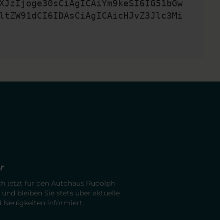
XJzIjoge30sCiAgICAiYm9keSI6IG51bGw
ltZW91dCI6IDAsCiAgICAicHJvZ3Jlc3Mi
r
ch jetzt für den Autohaus Rudolph
 und bleiben Sie stets über aktuelle
Neuigkeiten informiert.