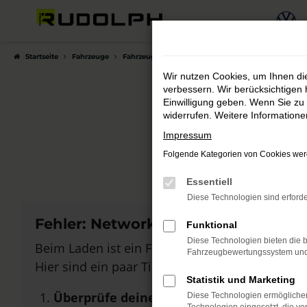
Zum
Hauptinhalt
springen
Startseite
Fahrzeuge
Fahrzeugmarkt
Wir nutzen Cookies, um Ihnen d
verbessern. Wir berücksichtigen 
Einwilligung geben. Wenn Sie zu 
widerrufen. Weitere Information
Auto
Impressum
Folgende Kategorien von Cookies werd
Bei Autohau
Essentiell
Diese Technologien sind erforde
Fehler: Network Error
Funktional
Diese Technologien bieten die b
Beim Laden ist ein Fehler aufgetreten.
Fahrzeugbewertungssystem und w
Hier sind ein paar Tipps, die dir helfen können:
Statistik und Marketing
Überprüfe deine Firewall und deine Inte
Diese Technologien ermöglichen