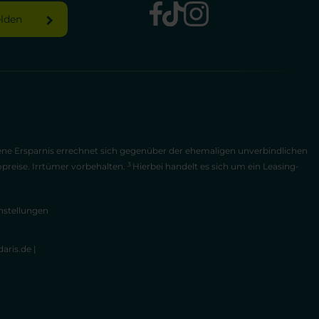
elden
bene Ersparnis errechnet sich gegenüber der ehemaligen unverbindlichen
3
opreise. Irrtümer vorbehalten.
Hierbei handelt es sich um ein Leasing-
nstellungen
aris.de
|