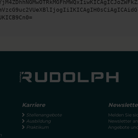
YjM4ZDhhNGMwOTRkMGFhMWQxIiwKICAgICJoZWFkZ
mVzcG9uc2VUeXBlIjogIiIKICAgIH0sCiAgICAidG
UKICB9Cn0=
Karriere
Newslette
Stellenangebote
Melden Sie si
Ausbildung
Newsletter an
Praktikum
Angebote und 
n