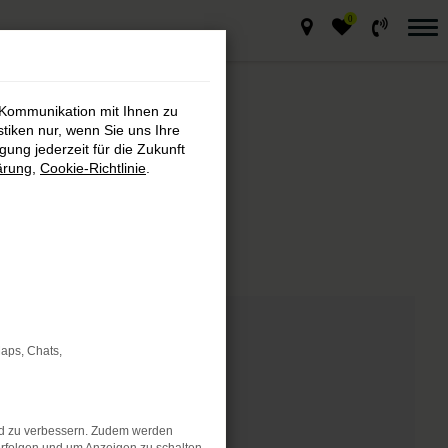
0
 Kommunikation mit Ihnen zu
stiken nur, wenn Sie uns Ihre
ung jederzeit für die Zukunft
ärung
,
Cookie-Richtlinie
.
markt
de Fahrzeug.
Maps, Chats,
nd zu verbessern. Zudem werden