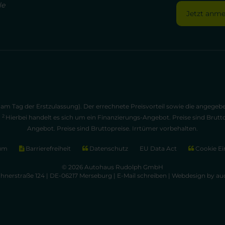
le
Jetzt anm
am Tag der Erstzulassung). Der errechnete Preisvorteil sowie die angege
2
.
Hierbei handelt es sich um ein Finanzierungs-Angebot. Preise sind Brutt
Angebot. Preise sind Bruttopreise. Irrtümer vorbehalten.
um
Barrierefreiheit
Datenschutz
EU Data Act
Cookie Ei
© 2026 Autohaus Rudolph GmbH
chnerstraße 124 | DE-06217 Merseburg |
E-Mail schreiben
|
Webdesign by aud