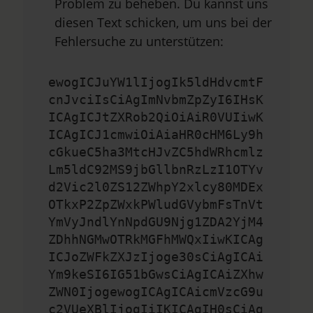
Problem zu beheben. Du kannst uns
diesen Text schicken, um uns bei der
Fehlersuche zu unterstützen:
ewogICJuYW1lIjogIk5ldHdvcmtF
cnJvciIsCiAgImNvbmZpZyI6IHsK
ICAgICJtZXRob2QiOiAiR0VUIiwK
ICAgICJ1cmwiOiAiaHR0cHM6Ly9h
cGkueC5ha3MtcHJvZC5hdWRhcmlz
Lm5ldC92MS9jbGllbnRzLzI1OTYv
d2Vic2l0ZS12ZWhpY2xlcy80MDEx
OTkxP2ZpZWxkPWludGVybmFsTnVt
YmVyJndlYnNpdGU9Njg1ZDA2YjM4
ZDhhNGMwOTRkMGFhMWQxIiwKICAg
ICJoZWFkZXJzIjoge30sCiAgICAi
Ym9keSI6IG51bGwsCiAgICAiZXhw
ZWN0IjogewogICAgICAicmVzcG9u
c2VUeXBlIjogIiIKICAgIH0sCiAg