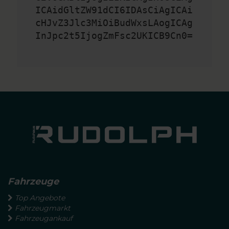
ICAidGltZW91dCI6IDAsCiAgICAi
cHJvZ3Jlc3MiOiBudWxsLAogICAg
InJpc2t5IjogZmFsc2UKICB9Cn0=
Fahrzeuge
Top Angebote
Fahrzeugmarkt
Fahrzeugankauf