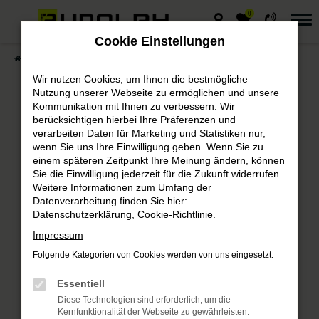
0
Zum
Hauptinhalt
Cookie Einstellungen
springen
Startseite
Fahrzeuge
Fahrzeugmarkt
Wir nutzen Cookies, um Ihnen die bestmögliche
Nutzung unserer Webseite zu ermöglichen und unsere
Kommunikation mit Ihnen zu verbessern. Wir
berücksichtigen hierbei Ihre Präferenzen und
Autohaus Rudolph
verarbeiten Daten für Marketing und Statistiken nur,
wenn Sie uns Ihre Einwilligung geben. Wenn Sie zu
Fahrzeugmarkt
einem späteren Zeitpunkt Ihre Meinung ändern, können
Sie die Einwilligung jederzeit für die Zukunft widerrufen.
Weitere Informationen zum Umfang der
Bei Autohaus Rudolph finden Sie
Datenverarbeitung finden Sie hier:
immer das passende Fahrzeug.
Datenschutzerklärung
,
Cookie-Richtlinie
.
Impressum
Folgende Kategorien von Cookies werden von uns eingesetzt:
Fehler: Network Error
Essentiell
Diese Technologien sind erforderlich, um die
Beim Laden ist ein Fehler aufgetreten.
Kernfunktionalität der Webseite zu gewährleisten.