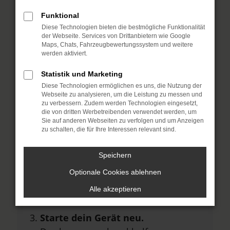
Hier sind ein paar Tipps, die dir helfen
Funktional
können:
Diese Technologien bieten die bestmögliche Funktionalität
der Webseite. Services von Drittanbietern wie Google
Überprüfe deine Firewall und
Maps, Chats, Fahrzeugbewertungssystem und weitere
deine Internetverbindung.
werden aktiviert.
Laden andere Webseiten, zum
Statistik und Marketing
Beispiel deine Suchmaschine?
Diese Technologien ermöglichen es uns, die Nutzung der
Webseite zu analysieren, um die Leistung zu messen und
Prüfe deine
zu verbessern. Zudem werden Technologien eingesetzt,
die von dritten Werbetreibenden verwendet werden, um
Browsererweiterungen.
Sie auf anderen Webseiten zu verfolgen und um Anzeigen
Manche Erweiterungen, wie
zu schalten, die für Ihre Interessen relevant sind.
Werbeblocker, können das Laden
Speichern
bestimmter Seiten verhindern.
Funktioniert die Seite in einem
Optionale Cookies ablehnen
anderen Browser oder in einem
Alle akzeptieren
privaten Fenster?
Starte dein Gerät neu.