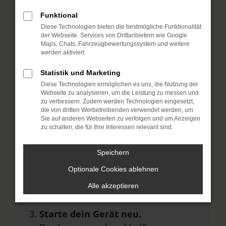
Hier sind ein paar Tipps, die dir helfen
Funktional
können:
Diese Technologien bieten die bestmögliche Funktionalität
der Webseite. Services von Drittanbietern wie Google
Überprüfe deine Firewall und
Maps, Chats, Fahrzeugbewertungssystem und weitere
deine Internetverbindung.
werden aktiviert.
Laden andere Webseiten, zum
Statistik und Marketing
Beispiel deine Suchmaschine?
Diese Technologien ermöglichen es uns, die Nutzung der
Webseite zu analysieren, um die Leistung zu messen und
Prüfe deine
zu verbessern. Zudem werden Technologien eingesetzt,
die von dritten Werbetreibenden verwendet werden, um
Browsererweiterungen.
Sie auf anderen Webseiten zu verfolgen und um Anzeigen
Manche Erweiterungen, wie
zu schalten, die für Ihre Interessen relevant sind.
Werbeblocker, können das Laden
Speichern
bestimmter Seiten verhindern.
Funktioniert die Seite in einem
Optionale Cookies ablehnen
anderen Browser oder in einem
Alle akzeptieren
privaten Fenster?
Starte dein Gerät neu.