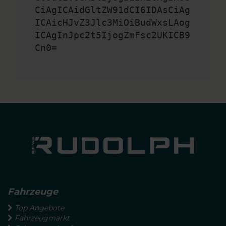
CiAgICAidGltZW91dCI6IDAsCiAg
ICAicHJvZ3Jlc3MiOiBudWxsLAog
ICAgInJpc2t5IjogZmFsc2UKICB9
Cn0=
Fahrzeuge
Top Angebote
Fahrzeugmarkt