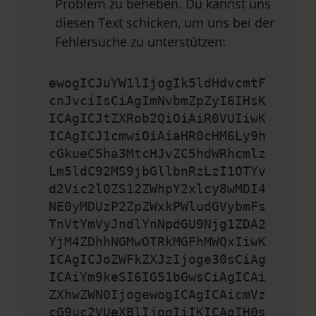
Problem zu beheben. Du kannst uns
diesen Text schicken, um uns bei der
Fehlersuche zu unterstützen:
ewogICJuYW1lIjogIk5ldHdvcmtF
cnJvciIsCiAgImNvbmZpZyI6IHsK
ICAgICJtZXRob2QiOiAiR0VUIiwK
ICAgICJ1cmwiOiAiaHR0cHM6Ly9h
cGkueC5ha3MtcHJvZC5hdWRhcmlz
Lm5ldC92MS9jbGllbnRzLzI1OTYv
d2Vic2l0ZS12ZWhpY2xlcy8wMDI4
NE0yMDUzP2ZpZWxkPWludGVybmFs
TnVtYmVyJndlYnNpdGU9Njg1ZDA2
YjM4ZDhhNGMwOTRkMGFhMWQxIiwK
ICAgICJoZWFkZXJzIjoge30sCiAg
ICAiYm9keSI6IG51bGwsCiAgICAi
ZXhwZWN0IjogewogICAgICAicmVz
cG9uc2VUeXBlIjogIiIKICAgIH0s