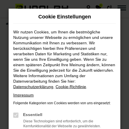
0
Zum
Hauptinhalt
Cookie Einstellungen
springen
Startseite
Fahrzeuge
Fahrzeugmarkt
Wir nutzen Cookies, um Ihnen die bestmögliche
Nutzung unserer Webseite zu ermöglichen und unsere
Kommunikation mit Ihnen zu verbessern. Wir
berücksichtigen hierbei Ihre Präferenzen und
Autohaus Rudolph
verarbeiten Daten für Marketing und Statistiken nur,
wenn Sie uns Ihre Einwilligung geben. Wenn Sie zu
Fahrzeugmarkt
einem späteren Zeitpunkt Ihre Meinung ändern, können
Sie die Einwilligung jederzeit für die Zukunft widerrufen.
Weitere Informationen zum Umfang der
Bei Autohaus Rudolph finden Sie
Datenverarbeitung finden Sie hier:
immer das passende Fahrzeug.
Datenschutzerklärung
,
Cookie-Richtlinie
.
Impressum
Folgende Kategorien von Cookies werden von uns eingesetzt:
Fehler: Network Error
Essentiell
Diese Technologien sind erforderlich, um die
Beim Laden ist ein Fehler aufgetreten.
Kernfunktionalität der Webseite zu gewährleisten.