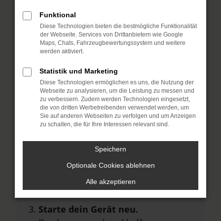
Hier sind ein paar Tipps, die dir helfen
Funktional
können:
Diese Technologien bieten die bestmögliche Funktionalität
der Webseite. Services von Drittanbietern wie Google
Überprüfe deine Firewall und
Maps, Chats, Fahrzeugbewertungssystem und weitere
deine Internetverbindung.
werden aktiviert.
Laden andere Webseiten, zum
Statistik und Marketing
Beispiel deine Suchmaschine?
Diese Technologien ermöglichen es uns, die Nutzung der
Webseite zu analysieren, um die Leistung zu messen und
Prüfe deine
zu verbessern. Zudem werden Technologien eingesetzt,
die von dritten Werbetreibenden verwendet werden, um
Browsererweiterungen.
Sie auf anderen Webseiten zu verfolgen und um Anzeigen
Manche Erweiterungen, wie
zu schalten, die für Ihre Interessen relevant sind.
Werbeblocker, können das Laden
Speichern
bestimmter Seiten verhindern.
Funktioniert die Seite in einem
Optionale Cookies ablehnen
anderen Browser oder in einem
Alle akzeptieren
privaten Fenster?
Starte dein Gerät neu.