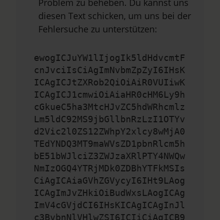
Problem zu beheben. Du kannst uns
diesen Text schicken, um uns bei der
Fehlersuche zu unterstützen:
ewogICJuYW1lIjogIk5ldHdvcmtF
cnJvciIsCiAgImNvbmZpZyI6IHsK
ICAgICJtZXRob2QiOiAiR0VUIiwK
ICAgICJ1cmwiOiAiaHR0cHM6Ly9h
cGkueC5ha3MtcHJvZC5hdWRhcmlz
Lm5ldC92MS9jbGllbnRzLzI1OTYv
d2Vic2l0ZS12ZWhpY2xlcy8wMjA0
TEdYNDQ3MT9maWVsZD1pbnRlcm5h
bE51bWJlciZ3ZWJzaXRlPTY4NWQw
NmIzOGQ4YTRjMDk0ZDBhYTFkMSIs
CiAgICAiaGVhZGVycyI6IHt9LAog
ICAgImJvZHkiOiBudWxsLAogICAg
ImV4cGVjdCI6IHsKICAgICAgInJl
c3BvbnNlVHlwZSI6ICIiCiAgICB9