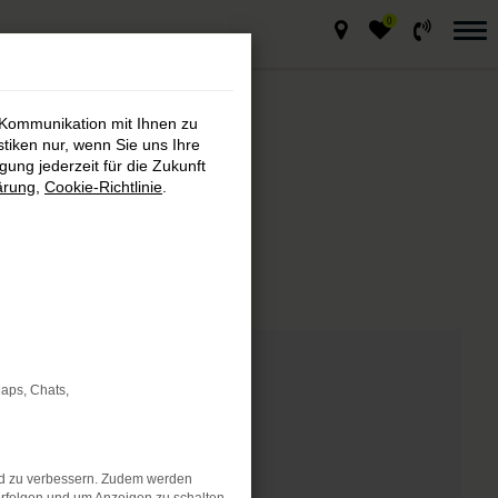
0
 Kommunikation mit Ihnen zu
stiken nur, wenn Sie uns Ihre
ung jederzeit für die Zukunft
ärung
,
Cookie-Richtlinie
.
markt
de Fahrzeug.
Maps, Chats,
nd zu verbessern. Zudem werden