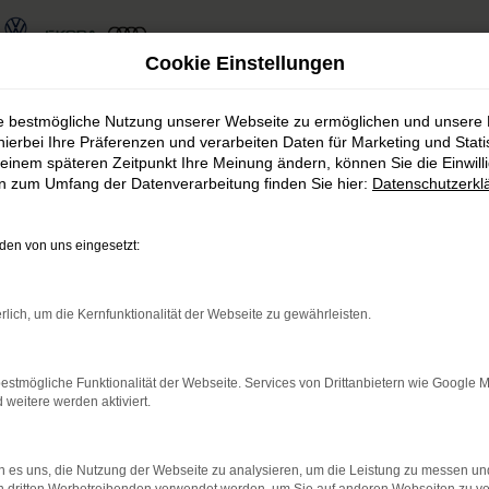
Cookie Einstellungen
ie bestmögliche Nutzung unserer Webseite zu ermöglichen und unsere
hierbei Ihre Präferenzen und verarbeiten Daten für Marketing und Stati
einem späteren Zeitpunkt Ihre Meinung ändern, können Sie die Einwillig
en zum Umfang der Datenverarbeitung finden Sie hier:
Datenschutzerkl
haus Rudolph Fahrzeug
en von uns eingesetzt:
s Rudolph finden Sie immer das passen
rlich, um die Kernfunktionalität der Webseite zu gewährleisten.
estmögliche Funktionalität der Webseite. Services von Drittanbietern wie Google 
eitere werden aktiviert.
rnetverbindung.
 es uns, die Nutzung der Webseite zu analysieren, um die Leistung zu messen u