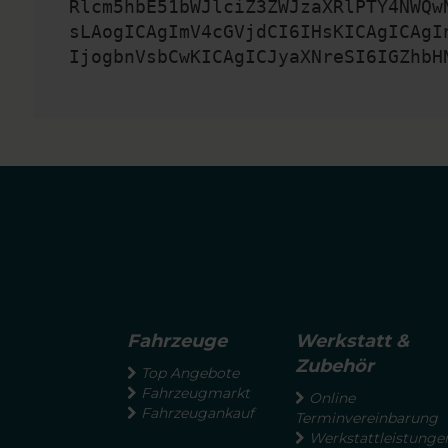
Rlcm5hbE51bWJlciZ3ZWJzaXRlPTY4NWQw
sLAogICAgImV4cGVjdCI6IHsKICAgICAgI
IjogbnVsbCwKICAgICJyaXNreSI6IGZhbH
Fahrzeuge
Werkstatt &
Zubehör
Top Angebote
Fahrzeugmarkt
Online
Fahrzeugankauf
Terminvereinbarung
Werkstattleistunge