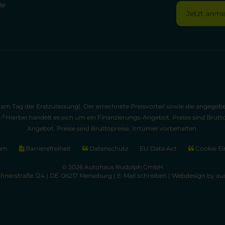
le
Jetzt anm
am Tag der Erstzulassung). Der errechnete Preisvorteil sowie die angege
2
.
Hierbei handelt es sich um ein Finanzierungs-Angebot. Preise sind Brutt
Angebot. Preise sind Bruttopreise. Irrtümer vorbehalten.
um
Barrierefreiheit
Datenschutz
EU Data Act
Cookie Ei
© 2026 Autohaus Rudolph GmbH
chnerstraße 124 | DE-06217 Merseburg |
E-Mail schreiben
|
Webdesign by aud