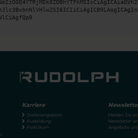
NmIzOGQ4YTRjMDk0ZDBhYTFkMSIsCiAgICAiaGVhZ
nJlc3BvbnNlVHlwZSI6ICIiCiAgICB9LAogICAgIn
NlCiAgfQp9
Karriere
Newslette
Stellenangebote
Melden Sie si
Ausbildung
Newsletter an
Praktikum
Angebote und 
n