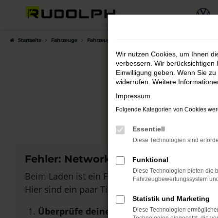
Zum
Hauptinhalt
springen
Startseite
Fahrzeuge
Fahrzeugmarkt
Wir nutzen Cookies, um Ihnen d
verbessern. Wir berücksichtigen 
Einwilligung geben. Wenn Sie zu 
widerrufen. Weitere Information
Auto
Impressum
Folgende Kategorien von Cookies werd
Bei Autohau
Essentiell
Diese Technologien sind erforde
Fehler: Network Error
Funktional
Diese Technologien bieten die b
Beim Laden ist ein Fehler aufgetreten.
Fahrzeugbewertungssystem und w
Hier sind ein paar Tipps, die dir helfen können:
Statistik und Marketing
Überprüfe deine Firewall und deine Inte
Diese Technologien ermöglichen