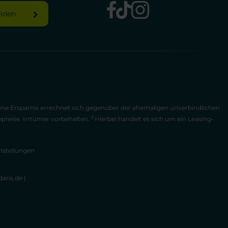
elden
bene Ersparnis errechnet sich gegenüber der ehemaligen unverbindlichen
3
opreise. Irrtümer vorbehalten.
Hierbei handelt es sich um ein Leasing-
nstellungen
aris.de
|