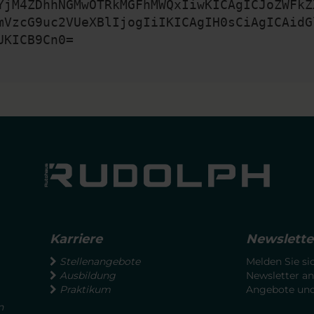
YjM4ZDhhNGMwOTRkMGFhMWQxIiwKICAgICJoZWFkZ
mVzcG9uc2VUeXBlIjogIiIKICAgIH0sCiAgICAidG
UKICB9Cn0=
Karriere
Newslette
Stellenangebote
Melden Sie si
Ausbildung
Newsletter an
Praktikum
Angebote und 
n