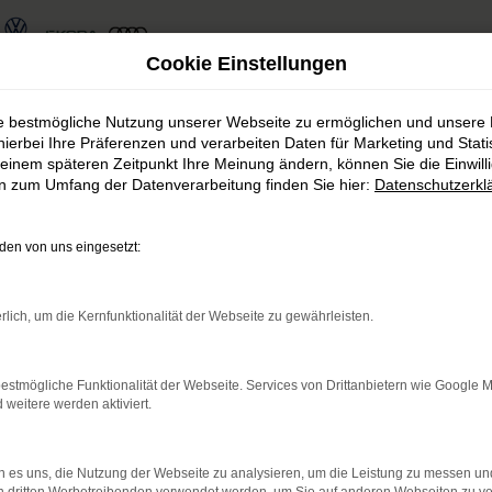
Cookie Einstellungen
ie bestmögliche Nutzung unserer Webseite zu ermöglichen und unsere
hierbei Ihre Präferenzen und verarbeiten Daten für Marketing und Stati
einem späteren Zeitpunkt Ihre Meinung ändern, können Sie die Einwillig
en zum Umfang der Datenverarbeitung finden Sie hier:
Datenschutzerkl
haus Rudolph Fahrzeug
en von uns eingesetzt:
s Rudolph finden Sie immer das passen
rlich, um die Kernfunktionalität der Webseite zu gewährleisten.
estmögliche Funktionalität der Webseite. Services von Drittanbietern wie Google 
eitere werden aktiviert.
rnetverbindung.
 es uns, die Nutzung der Webseite zu analysieren, um die Leistung zu messen u