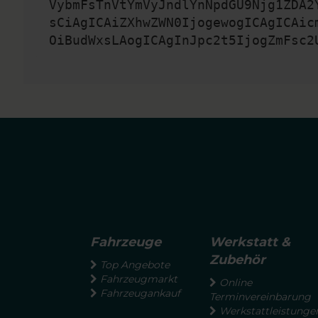
VybmFsTnVtYmVyJndlYnNpdGU9Njg1ZDA2
sCiAgICAiZXhwZWN0IjogewogICAgICAic
OiBudWxsLAogICAgInJpc2t5IjogZmFsc2
Fahrzeuge
Werkstatt &
Zubehör
Top Angebote
Fahrzeugmarkt
Online
Fahrzeugankauf
Terminvereinbarung
Werkstattleistunge