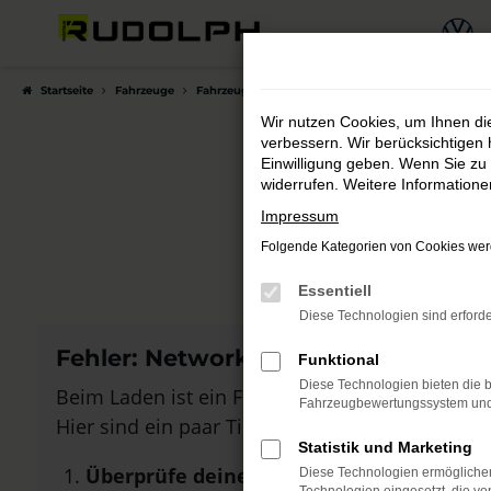
Zum
Hauptinhalt
springen
Startseite
Fahrzeuge
Fahrzeugmarkt
Wir nutzen Cookies, um Ihnen d
verbessern. Wir berücksichtigen 
Einwilligung geben. Wenn Sie zu 
widerrufen. Weitere Information
Auto
Impressum
Folgende Kategorien von Cookies werd
Bei Autohau
Essentiell
Diese Technologien sind erforde
Fehler: Network Error
Funktional
Diese Technologien bieten die b
Beim Laden ist ein Fehler aufgetreten.
Fahrzeugbewertungssystem und w
Hier sind ein paar Tipps, die dir helfen können:
Statistik und Marketing
Überprüfe deine Firewall und deine Inte
Diese Technologien ermöglichen