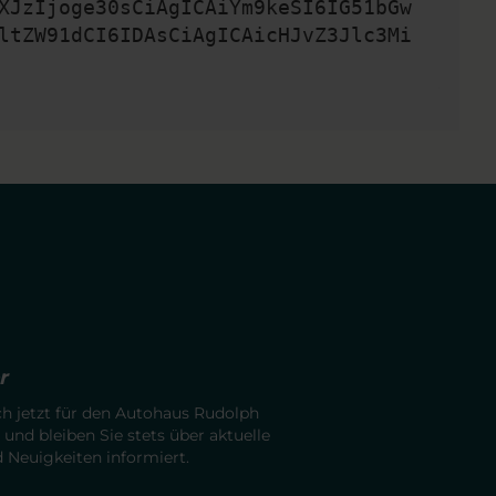
XJzIjoge30sCiAgICAiYm9keSI6IG51bGw
ltZW91dCI6IDAsCiAgICAicHJvZ3Jlc3Mi
r
ch jetzt für den Autohaus Rudolph
 und bleiben Sie stets über aktuelle
Neuigkeiten informiert.