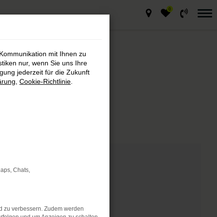
0
 Kommunikation mit Ihnen zu
stiken nur, wenn Sie uns Ihre
ung jederzeit für die Zukunft
ärung
,
Cookie-Richtlinie
.
markt
de Fahrzeug.
Maps, Chats,
nd zu verbessern. Zudem werden