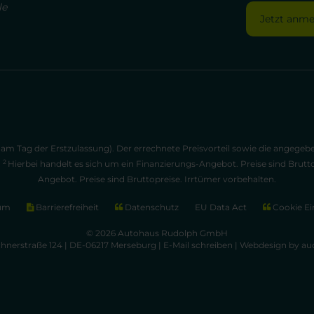
le
Jetzt anm
am Tag der Erstzulassung). Der errechnete Preisvorteil sowie die angege
2
.
Hierbei handelt es sich um ein Finanzierungs-Angebot. Preise sind Brutt
Angebot. Preise sind Bruttopreise. Irrtümer vorbehalten.
um
Barrierefreiheit
Datenschutz
EU Data Act
Cookie Ei
© 2026 Autohaus Rudolph GmbH
chnerstraße 124 | DE-06217 Merseburg |
E-Mail schreiben
|
Webdesign by aud