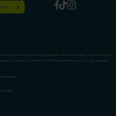
elden
bene Ersparnis errechnet sich gegenüber der ehemaligen unverbindlichen
3
opreise. Irrtümer vorbehalten.
Hierbei handelt es sich um ein Leasing-
nstellungen
aris.de
|