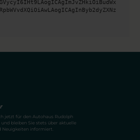
GVycyI6IHt9LAogICAgImJvZHkiOiBudWx
RpbWVvdXQiOiAwLAogICAgInByb2dyZXNz
r
ch jetzt für den Autohaus Rudolph
 und bleiben Sie stets über aktuelle
Neuigkeiten informiert.