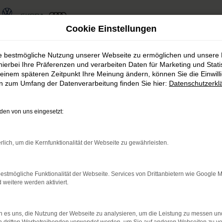
Cookie Einstellungen
ie bestmögliche Nutzung unserer Webseite zu ermöglichen und unsere
hierbei Ihre Präferenzen und verarbeiten Daten für Marketing und Stati
einem späteren Zeitpunkt Ihre Meinung ändern, können Sie die Einwillig
en zum Umfang der Datenverarbeitung finden Sie hier:
Datenschutzerkl
haus Rudolph Fahrzeug
en von uns eingesetzt:
s Rudolph finden Sie immer das passen
rlich, um die Kernfunktionalität der Webseite zu gewährleisten.
estmögliche Funktionalität der Webseite. Services von Drittanbietern wie Google 
eitere werden aktiviert.
rnetverbindung.
 es uns, die Nutzung der Webseite zu analysieren, um die Leistung zu messen u