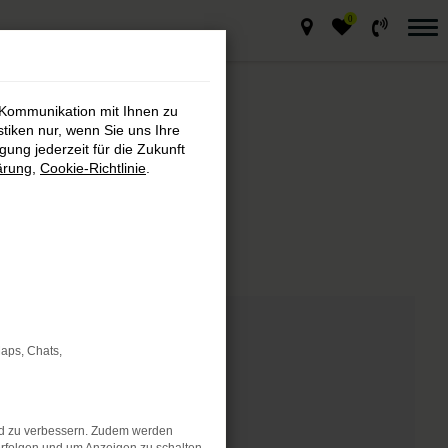
0
 Kommunikation mit Ihnen zu
stiken nur, wenn Sie uns Ihre
ung jederzeit für die Zukunft
ärung
,
Cookie-Richtlinie
.
markt
de Fahrzeug.
Maps, Chats,
nd zu verbessern. Zudem werden