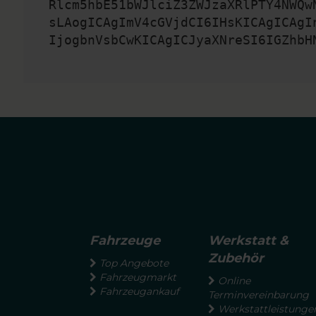
Rlcm5hbE51bWJlciZ3ZWJzaXRlPTY4NWQw
sLAogICAgImV4cGVjdCI6IHsKICAgICAgI
IjogbnVsbCwKICAgICJyaXNreSI6IGZhbH
Fahrzeuge
Werkstatt &
Zubehör
Top Angebote
Fahrzeugmarkt
Online
Fahrzeugankauf
Terminvereinbarung
Werkstattleistunge