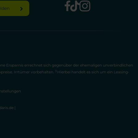
elden
bene Ersparnis errechnet sich gegenüber der ehemaligen unverbindlichen
3
opreise. Irrtümer vorbehalten.
Hierbei handelt es sich um ein Leasing-
nstellungen
aris.de
|