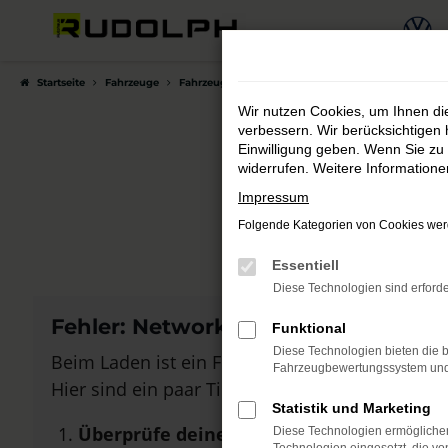
Zum
Hauptinhalt
springen
Startseite
Fahrzeuge
Fahrzeugmarkt
Wir nutzen Cookies, um Ihnen d
verbessern. Wir berücksichtigen 
Einwilligung geben. Wenn Sie zu 
widerrufen. Weitere Information
Auto
Impressum
Folgende Kategorien von Cookies werd
Bei Autohau
Essentiell
Diese Technologien sind erforde
Fehler: Network Error
Funktional
Diese Technologien bieten die b
Beim Laden ist ein Fehler aufgetreten.
Fahrzeugbewertungssystem und w
Hier sind ein paar Tipps, die dir helfen können:
Statistik und Marketing
Überprüfe deine Firewall und deine Inte
Diese Technologien ermöglichen