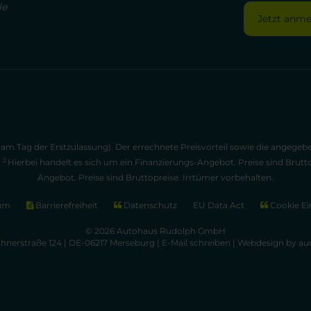
le
Jetzt anm
am Tag der Erstzulassung). Der errechnete Preisvorteil sowie die angege
2
.
Hierbei handelt es sich um ein Finanzierungs-Angebot. Preise sind Brutt
Angebot. Preise sind Bruttopreise. Irrtümer vorbehalten.
um
Barrierefreiheit
Datenschutz
EU Data Act
Cookie Ei
© 2026 Autohaus Rudolph GmbH
chnerstraße 124 | DE-06217 Merseburg |
E-Mail schreiben
|
Webdesign by aud