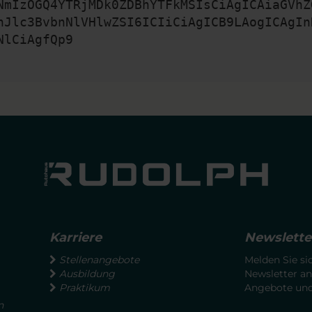
NmIzOGQ4YTRjMDk0ZDBhYTFkMSIsCiAgICAiaGVhZ
nJlc3BvbnNlVHlwZSI6ICIiCiAgICB9LAogICAgIn
NlCiAgfQp9
Karriere
Newslette
Stellenangebote
Melden Sie si
Ausbildung
Newsletter an
Praktikum
Angebote und 
n