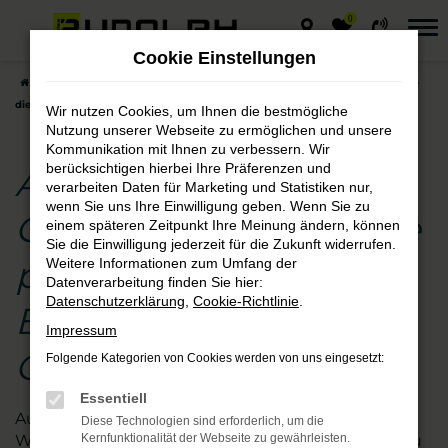
0
Zum
Hauptinhalt
Cookie Einstellungen
springen
Startseite
Querfurt
Audi
Audi Q3
Audi Q3 Gebrauchtwagen –
die preisgünstige Entscheidung für Querfurt
Wir nutzen Cookies, um Ihnen die bestmögliche
Nutzung unserer Webseite zu ermöglichen und unsere
Kommunikation mit Ihnen zu verbessern. Wir
berücksichtigen hierbei Ihre Präferenzen und
Audi Q3
verarbeiten Daten für Marketing und Statistiken nur,
wenn Sie uns Ihre Einwilligung geben. Wenn Sie zu
Gebrauchtwagen – die
einem späteren Zeitpunkt Ihre Meinung ändern, können
Sie die Einwilligung jederzeit für die Zukunft widerrufen.
preisgünstige
Weitere Informationen zum Umfang der
Datenverarbeitung finden Sie hier:
Datenschutzerklärung
,
Cookie-Richtlinie
.
Entscheidung für
Impressum
Querfurt
Folgende Kategorien von Cookies werden von uns eingesetzt:
Essentiell
Augen auf beim Audi Q3 Gebrauchtwagen- Kauf.
Diese Technologien sind erforderlich, um die
Wir vom Autohaus Rudolph schauen für Sie genau
Kernfunktionalität der Webseite zu gewährleisten.