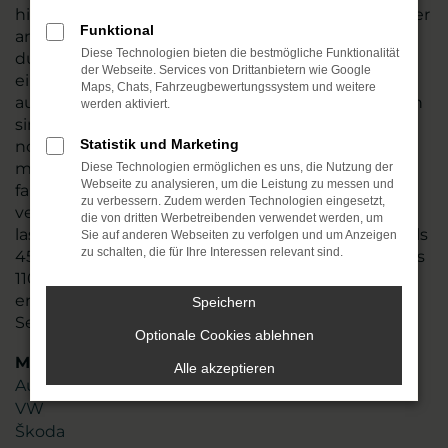
hin und führen vor dem Verkauf nach Querfurt oder
Funktional
an einen anderen Ort einen gründlichen Check
Diese Technologien bieten die bestmögliche Funktionalität
durch. Wir stellen so sicher, dass Ihr Fahrzeug
der Webseite. Services von Drittanbietern wie Google
einwandfrei funktioniert und tauschen natürlich
Maps, Chats, Fahrzeugbewertungssystem und weitere
auch Verschleißteile aus. Audi Q3 Gebrauchtwagen
werden aktiviert.
sind in den meisten Fällen junge Gebrauchte, die
Statistik und Marketing
noch einige Jahre Mobilität in Querfurt möglich
machen. Angeboten werden die Fahrzeug zum
Diese Technologien ermöglichen es uns, die Nutzung der
Webseite zu analysieren, um die Leistung zu messen und
fairen Preis und sind zudem nahezu umgehend
zu verbessern. Zudem werden Technologien eingesetzt,
verfügbar. Stöbern Sie in unserem Sortiment oder
die von dritten Werbetreibenden verwendet werden, um
lassen Sie sich gezielt von uns beraten. Mit mehr als
Sie auf anderen Webseiten zu verfolgen und um Anzeigen
zu schalten, die für Ihre Interessen relevant sind.
45 Jahren Erfahrung und einem Team aus mehr als
110 Mitarbeitenden profitieren Sie von unserem
erstklassigen Know-how und unserer Liebe zum
Speichern
Service.
Optionale Cookies ablehnen
Marken
Alle akzeptieren
Audi
VW
Škoda