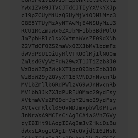
YWx1ZV09JTVCJTdCJTIyYXVkYXJp
c19pZCUyMiUzQSUyMjViODNlMzc3
OGE5YTUyMzAyNTAwMjE4NSUyMiU3
RCU1RCZmaWx0ZXJbMF1bb3BdPUlO
JmZpbHRlclsxXVtmaWVsZF09dXNh
Z2VTdGF0ZSZmaWx0ZXJbMV1bdmFs
dWVdPSU1QiUyMlVTRUQlMjIlNUQm
ZmlsdGVyWzFdW29wXT1JTiZzb3J0
WzBdW2ZpZWxkXT1pc093biZzb3J0
WzBdW29yZGVyXT1ERVNDJnNvcnRb
MV1bZmllbGRdPWlzVG9wJnNvcnRb
MV1bb3JkZXJdPURFU0Mmc29ydFsy
XVtmaWVsZF09cHJpY2Umc29ydFsy
XVtvcmRlcl09QVNDJmxpbWl0PTIw
JnNraXA9MCIsCiAgICAiaGVhZGVy
cyI6IHt9LAogICAgImJvZHkiOiBu
dWxsLAogICAgImV4cGVjdCI6IHsK