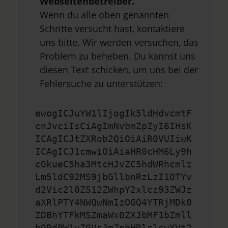
Webseitenbetreiber.
Wenn du alle oben genannten
Schritte versucht hast, kontaktiere
uns bitte. Wir werden versuchen, das
Problem zu beheben. Du kannst uns
diesen Text schicken, um uns bei der
Fehlersuche zu unterstützen:
ewogICJuYW1lIjogIk5ldHdvcmtF
cnJvciIsCiAgImNvbmZpZyI6IHsK
ICAgICJtZXRob2QiOiAiR0VUIiwK
ICAgICJ1cmwiOiAiaHR0cHM6Ly9h
cGkueC5ha3MtcHJvZC5hdWRhcmlz
Lm5ldC92MS9jbGllbnRzLzI1OTYv
d2Vic2l0ZS12ZWhpY2xlcz93ZWJz
aXRlPTY4NWQwNmIzOGQ4YTRjMDk0
ZDBhYTFkMSZmaWx0ZXJbMF1bZmll
bGRdPW1vZGVsJmZpbHRlclswXVt2