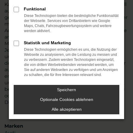
Kamiq Gebrauchtwagen, wenngleich dieses Modell
Funktional
auch noch nach Jahren einen erstklassigen Ruf
Diese Technologien bieten die bestmögliche Funktionalität
genießt. Wir vom Autohaus Rudolph verfügen über
der Webseite. Services von Drittanbietern wie Google
mehr als 45 Jahre Erfahrung in der
Maps, Chats, Fahrzeugbewertungssystem und weitere
Automobilbranche. Unser Unternehmen finden Sie
werden aktiviert.
an zwei Standorten, an denen mehr als 110
Statistik und Marketing
Mitarbeiterinnen und Mitarbeiter für Sie da sind.
Jeder Škoda Kamiq Gebrauchtwagen wird in
Diese Technologien ermöglichen es uns, die Nutzung der
Webseite zu analysieren, um die Leistung zu messen und
unserer Werkstatt gründlich geprüft, bevor er in
zu verbessern. Zudem werden Technologien eingesetzt,
den Verkauf gelangt. In diesem Kontext werfen wir
die von dritten Werbetreibenden verwendet werden, um
auch einen Blick auf die Verschleißteile und
Sie auf anderen Webseiten zu verfolgen und um Anzeigen
zu schalten, die für Ihre Interessen relevant sind.
erneuern diese bei Bedarf. Natürlich steht Ihnen
unsere Werkstatt auch noch nach dem Kauf offen,
beispielsweise für den Reifenwechsel, für Wartung
Speichern
oder Inspektion, um nur einige unserer
Optionale Cookies ablehnen
Dienstleistungen zu nennen.
Alle akzeptieren
Marken
Audi