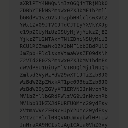
aXRlPTY4NWQwNmIzOGQ4YTRjMDk0
ZDBhYTFkMSZmaWx0ZXJbMF1bZmll
bGRdPW1vZGVsJmZpbHRlclswXVt2
YWx1ZV09JTVCJTdCJTIyYXVkYXJp
c19pZCUyMiUzQSUyMjVjYzkzZjE2
YjkzZTU2NTAxYTNlZDhiNSUyMiU3
RCU1RCZmaWx0ZXJbMF1bb3BdPUlO
JmZpbHRlclsxXVtmaWVsZF09dXNh
Z2VTdGF0ZSZmaWx0ZXJbMV1bdmFs
dWVdPSU1QiUyMlVTRUQlMjIlNUQm
ZmlsdGVyWzFdW29wXT1JTiZzb3J0
WzBdW2ZpZWxkXT1pc093biZzb3J0
WzBdW29yZGVyXT1ERVNDJnNvcnRb
MV1bZmllbGRdPWlzVG9wJnNvcnRb
MV1bb3JkZXJdPURFU0Mmc29ydFsy
XVtmaWVsZF09cHJpY2Umc29ydFsy
XVtvcmRlcl09QVNDJmxpbWl0PTIw
JnNraXA9MCIsCiAgICAiaGVhZGVy