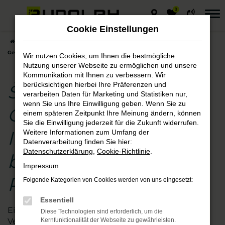
0
Zum
Hauptinhalt
Cookie Einstellungen
springen
Startseite
Hersteller
Škoda
Škoda Kamiq
Škoda Kamiq
Gebrauchtwagen – Ihre Vertrauenskauf beim Autohaus Rudolph
Wir nutzen Cookies, um Ihnen die bestmögliche
Nutzung unserer Webseite zu ermöglichen und unsere
Kommunikation mit Ihnen zu verbessern. Wir
berücksichtigen hierbei Ihre Präferenzen und
Škoda Kamiq
verarbeiten Daten für Marketing und Statistiken nur,
wenn Sie uns Ihre Einwilligung geben. Wenn Sie zu
Gebrauchtwagen –
einem späteren Zeitpunkt Ihre Meinung ändern, können
Sie die Einwilligung jederzeit für die Zukunft widerrufen.
Ihre Vertrauenskauf
Weitere Informationen zum Umfang der
Datenverarbeitung finden Sie hier:
Datenschutzerklärung
,
Cookie-Richtlinie
.
beim Autohaus
Impressum
Rudolph
Folgende Kategorien von Cookies werden von uns eingesetzt:
Essentiell
Ein Gebrauchtwagenkauf ist immer auch
Diese Technologien sind erforderlich, um die
Vertrauenssache. Das gilt natürlich auch für Škoda
Kernfunktionalität der Webseite zu gewährleisten.