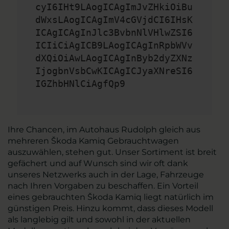
cyI6IHt9LAogICAgImJvZHkiOiBu
dWxsLAogICAgImV4cGVjdCI6IHsK
ICAgICAgInJlc3BvbnNlVHlwZSI6
ICIiCiAgICB9LAogICAgInRpbWVv
dXQiOiAwLAogICAgInByb2dyZXNz
IjogbnVsbCwKICAgICJyaXNreSI6
IGZhbHNlCiAgfQp9
Ihre Chancen, im Autohaus Rudolph gleich aus
mehreren Škoda Kamiq Gebrauchtwagen
auszuwählen, stehen gut. Unser Sortiment ist breit
gefächert und auf Wunsch sind wir oft dank
unseres Netzwerks auch in der Lage, Fahrzeuge
nach Ihren Vorgaben zu beschaffen. Ein Vorteil
eines gebrauchten Škoda Kamiq liegt natürlich im
günstigen Preis. Hinzu kommt, dass dieses Modell
als langlebig gilt und sowohl in der aktuellen