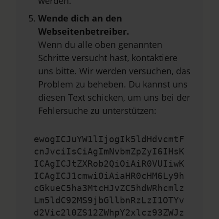
werden.
Wende dich an den
Webseitenbetreiber.
Wenn du alle oben genannten
Schritte versucht hast, kontaktiere
uns bitte. Wir werden versuchen, das
Problem zu beheben. Du kannst uns
diesen Text schicken, um uns bei der
Fehlersuche zu unterstützen:
ewogICJuYW1lIjogIk5ldHdvcmtF
cnJvciIsCiAgImNvbmZpZyI6IHsK
ICAgICJtZXRob2QiOiAiR0VUIiwK
ICAgICJ1cmwiOiAiaHR0cHM6Ly9h
cGkueC5ha3MtcHJvZC5hdWRhcmlz
Lm5ldC92MS9jbGllbnRzLzI1OTYv
d2Vic2l0ZS12ZWhpY2xlcz93ZWJz