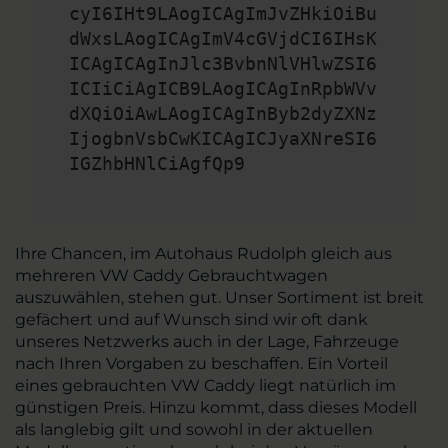
cyI6IHt9LAogICAgImJvZHkiOiBu
dWxsLAogICAgImV4cGVjdCI6IHsK
ICAgICAgInJlc3BvbnNlVHlwZSI6
ICIiCiAgICB9LAogICAgInRpbWVv
dXQiOiAwLAogICAgInByb2dyZXNz
IjogbnVsbCwKICAgICJyaXNreSI6
IGZhbHNlCiAgfQp9
Ihre Chancen, im Autohaus Rudolph gleich aus
mehreren VW Caddy Gebrauchtwagen
auszuwählen, stehen gut. Unser Sortiment ist breit
gefächert und auf Wunsch sind wir oft dank
unseres Netzwerks auch in der Lage, Fahrzeuge
nach Ihren Vorgaben zu beschaffen. Ein Vorteil
eines gebrauchten VW Caddy liegt natürlich im
günstigen Preis. Hinzu kommt, dass dieses Modell
als langlebig gilt und sowohl in der aktuellen