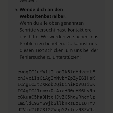
werden.
Wende dich an den
Webseitenbetreiber.
Wenn du alle oben genannten
Schritte versucht hast, kontaktiere
uns bitte. Wir werden versuchen, das
Problem zu beheben. Du kannst uns
diesen Text schicken, um uns bei der
Fehlersuche zu unterstützen:
ewogICJuYW1lIjogIk5ldHdvcmtF
cnJvciIsCiAgImNvbmZpZyI6IHsK
ICAgICJtZXRob2QiOiAiR0VUIiwK
ICAgICJ1cmwiOiAiaHR0cHM6Ly9h
cGkueC5ha3MtcHJvZC5hdWRhcmlz
Lm5ldC92MS9jbGllbnRzLzI1OTYv
d2Vic2l0ZS12ZWhpY2xlcz93ZWJz