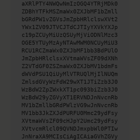
aXRlPTY4NWQwNmIzOGQ4YTRjMDk0
ZDBhYTFkMSZmaWx0ZXJbMF1bZmll
bGRdPW1vZGVsJmZpbHRlclswXVt2
YWx1ZV09JTVCJTdCJTIyYXVkYXJp
c19pZCUyMiUzQSUyMjViODNlMzc3
OGE5YTUyMzAyNTAwMWM0NCUyMiU3
RCU1RCZmaWx0ZXJbMF1bb3BdPUlO
JmZpbHRlclsxXVtmaWVsZF09dXNh
Z2VTdGF0ZSZmaWx0ZXJbMV1bdmFs
dWVdPSU1QiUyMlVTRUQlMjIlNUQm
ZmlsdGVyWzFdW29wXT1JTiZzb3J0
WzBdW2ZpZWxkXT1pc093biZzb3J0
WzBdW29yZGVyXT1ERVNDJnNvcnRb
MV1bZmllbGRdPWlzVG9wJnNvcnRb
MV1bb3JkZXJdPURFU0Mmc29ydFsy
XVtmaWVsZF09cHJpY2Umc29ydFsy
XVtvcmRlcl09QVNDJmxpbWl0PTIw
JnNraXA9MCIsCiAgICAiaGVhZGVy