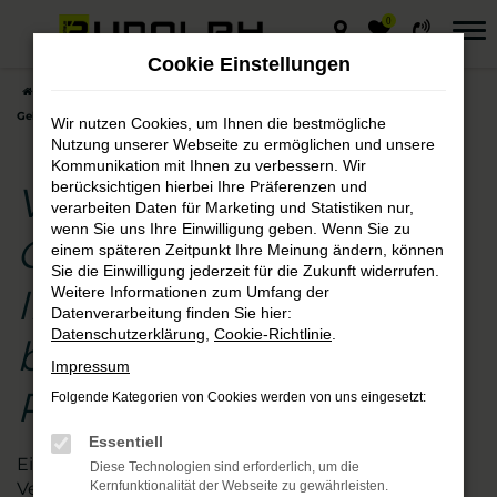
0
Zum
Hauptinhalt
Cookie Einstellungen
springen
Startseite
Hersteller
VW
VW Caddy
VW Caddy
Gebrauchtwagen – Ihre Vertrauenskauf beim Autohaus Rudolph
Wir nutzen Cookies, um Ihnen die bestmögliche
Nutzung unserer Webseite zu ermöglichen und unsere
Kommunikation mit Ihnen zu verbessern. Wir
berücksichtigen hierbei Ihre Präferenzen und
VW Caddy
verarbeiten Daten für Marketing und Statistiken nur,
wenn Sie uns Ihre Einwilligung geben. Wenn Sie zu
Gebrauchtwagen –
einem späteren Zeitpunkt Ihre Meinung ändern, können
Sie die Einwilligung jederzeit für die Zukunft widerrufen.
Ihre Vertrauenskauf
Weitere Informationen zum Umfang der
Datenverarbeitung finden Sie hier:
Datenschutzerklärung
,
Cookie-Richtlinie
.
beim Autohaus
Impressum
Rudolph
Folgende Kategorien von Cookies werden von uns eingesetzt:
Essentiell
Ein Gebrauchtwagenkauf ist immer auch
Diese Technologien sind erforderlich, um die
Vertrauenssache. Das gilt natürlich auch für VW
Kernfunktionalität der Webseite zu gewährleisten.