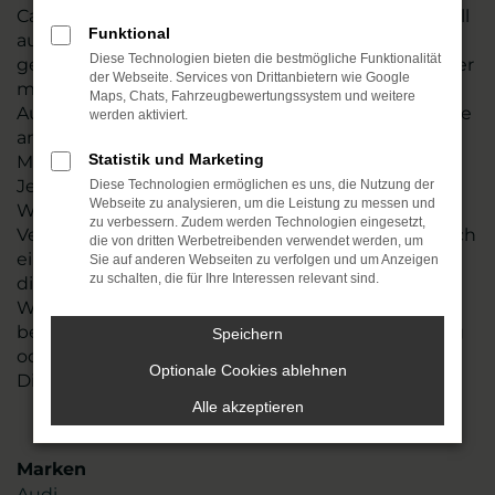
Caddy Gebrauchtwagen, wenngleich dieses Modell
Funktional
auch noch nach Jahren einen erstklassigen Ruf
Diese Technologien bieten die bestmögliche Funktionalität
genießt. Wir vom Autohaus Rudolph verfügen über
der Webseite. Services von Drittanbietern wie Google
mehr als 45 Jahre Erfahrung in der
Maps, Chats, Fahrzeugbewertungssystem und weitere
Automobilbranche. Unser Unternehmen finden Sie
werden aktiviert.
an zwei Standorten, an denen mehr als 110
Statistik und Marketing
Mitarbeiterinnen und Mitarbeiter für Sie da sind.
Jeder VW Caddy Gebrauchtwagen wird in unserer
Diese Technologien ermöglichen es uns, die Nutzung der
Webseite zu analysieren, um die Leistung zu messen und
Werkstatt gründlich geprüft, bevor er in den
zu verbessern. Zudem werden Technologien eingesetzt,
Verkauf gelangt. In diesem Kontext werfen wir auch
die von dritten Werbetreibenden verwendet werden, um
einen Blick auf die Verschleißteile und erneuern
Sie auf anderen Webseiten zu verfolgen und um Anzeigen
zu schalten, die für Ihre Interessen relevant sind.
diese bei Bedarf. Natürlich steht Ihnen unsere
Werkstatt auch noch nach dem Kauf offen,
beispielsweise für den Reifenwechsel, für Wartung
Speichern
oder Inspektion, um nur einige unserer
Optionale Cookies ablehnen
Dienstleistungen zu nennen.
Alle akzeptieren
Marken
Audi