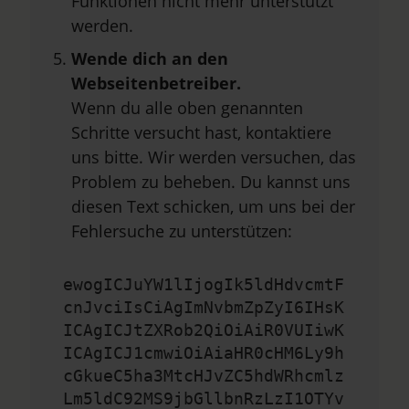
Funktionen nicht mehr unterstützt
werden.
Wende dich an den
Webseitenbetreiber.
Wenn du alle oben genannten
Schritte versucht hast, kontaktiere
uns bitte. Wir werden versuchen, das
Problem zu beheben. Du kannst uns
diesen Text schicken, um uns bei der
Fehlersuche zu unterstützen:
ewogICJuYW1lIjogIk5ldHdvcmtF
cnJvciIsCiAgImNvbmZpZyI6IHsK
ICAgICJtZXRob2QiOiAiR0VUIiwK
ICAgICJ1cmwiOiAiaHR0cHM6Ly9h
cGkueC5ha3MtcHJvZC5hdWRhcmlz
Lm5ldC92MS9jbGllbnRzLzI1OTYv