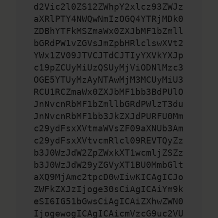
d2Vic2l0ZS12ZWhpY2xlcz93ZWJz
aXRlPTY4NWQwNmIzOGQ4YTRjMDk0
ZDBhYTFkMSZmaWx0ZXJbMF1bZmll
bGRdPW1vZGVsJmZpbHRlclswXVt2
YWx1ZV09JTVCJTdCJTIyYXVkYXJp
c19pZCUyMiUzQSUyMjViODNlMzc3
OGE5YTUyMzAyNTAwMjM3MCUyMiU3
RCU1RCZmaWx0ZXJbMF1bb3BdPUlO
JnNvcnRbMF1bZmllbGRdPWlzT3du
JnNvcnRbMF1bb3JkZXJdPURFU0Mm
c29ydFsxXVtmaWVsZF09aXNUb3Am
c29ydFsxXVtvcmRlcl09REVTQyZz
b3J0WzJdW2ZpZWxkXT1wcmljZSZz
b3J0WzJdW29yZGVyXT1BU0MmbGlt
aXQ9MjAmc2tpcD0wIiwKICAgICJo
ZWFkZXJzIjoge30sCiAgICAiYm9k
eSI6IG51bGwsCiAgICAiZXhwZWN0
IjogewogICAgICAicmVzcG9uc2VU