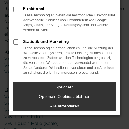
werden kompetent beraten. Gerne erläutern wir
Ihnen die Möglichkeiten dieses Modells und weisen
Funktional
auf Besonderheiten des VW Tiguan hin. Zudem
Diese Technologien bieten die bestmögliche Funktionalität
der Webseite. Services von Drittanbietern wie Google
dürfen Sie sich auf eine Probefahrt freuen und
Maps, Chats, Fahrzeugbewertungssystem und weitere
können vor Ort an einem unserer Standorte
werden aktiviert.
einsteigen und gleich ein Gefühl für dieses
Fahrzeug erhalten.
Statistik und Marketing
Diese Technologien ermöglichen es uns, die Nutzung der
Kategorie
Webseite zu analysieren, um die Leistung zu messen und
VW Tiguan Gebrauchtwagen
zu verbessern. Zudem werden Technologien eingesetzt,
die von dritten Werbetreibenden verwendet werden, um
VW Tiguan Neuwagen
Sie auf anderen Webseiten zu verfolgen und um Anzeigen
VW Tiguan
zu schalten, die für Ihre Interessen relevant sind.
Speichern
Lieferservice
VW Tiguan Leipzig
Optionale Cookies ablehnen
VW Tiguan Chemnitz
Alle akzeptieren
VW Tiguan Magdeburg
VW Tiguan Erfurt
VW Tiguan Halle (Saale)