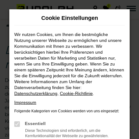
0
Zum
Hauptinhalt
Cookie Einstellungen
springen
Startseite
Hersteller
VW
Der VW Tiguan – rundum überzeugend
Wir nutzen Cookies, um Ihnen die bestmögliche
Nutzung unserer Webseite zu ermöglichen und unsere
Der VW Tiguan –
Kommunikation mit Ihnen zu verbessern. Wir
berücksichtigen hierbei Ihre Präferenzen und
verarbeiten Daten für Marketing und Statistiken nur,
rundum überzeugend
wenn Sie uns Ihre Einwilligung geben. Wenn Sie zu
einem späteren Zeitpunkt Ihre Meinung ändern, können
Sie die Einwilligung jederzeit für die Zukunft widerrufen.
Der VW Tiguan ist einfach ein gutes und
Weitere Informationen zum Umfang der
zuverlässiges Auto. Was wir hier in einem Satz auf
Datenverarbeitung finden Sie hier:
den Punkt bringen, ist das Resultat aus
Datenschutzerklärung
,
Cookie-Richtlinie
.
Jahrzehnten Erfahrung im Autobau und einer
Impressum
enormen Entwicklungsleistung. Der Hersteller VW
Folgende Kategorien von Cookies werden von uns eingesetzt:
beweist mit dem Tiguan einmal mehr seine
Kompetenz und bietet den Einstieg in ein
Essentiell
vielseitiges Modell. Bei uns entdecken Sie die
Diese Technologien sind erforderlich, um die
zahlreichen Ausstattungsmöglichkeiten und
Kernfunktionalität der Webseite zu gewährleisten.