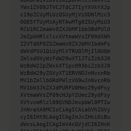
YWx1ZV09JTVCJTdCJTIyYXVkYXJp
c19pZCUyMiUzQSUyMjViODNlMzc3
OGE5YTUyMzAyNTAwMTg0ZSUyMiU3
RCU1RCZmaWx0ZXJbMF1bb3BdPUlO
JmZpbHRlclsxXVtmaWVsZF09dXNh
Z2VTdGF0ZSZmaWx0ZXJbMV1bdmFs
dWVdPSU1QiUyMlVTRUQlMjIlNUQm
ZmlsdGVyWzFdW29wXT1JTiZzb3J0
WzBdW2ZpZWxkXT1pc093biZzb3J0
WzBdW29yZGVyXT1ERVNDJnNvcnRb
MV1bZmllbGRdPWlzVG9wJnNvcnRb
MV1bb3JkZXJdPURFU0Mmc29ydFsy
XVtmaWVsZF09cHJpY2Umc29ydFsy
XVtvcmRlcl09QVNDJmxpbWl0PTIw
JnNraXA9MCIsCiAgICAiaGVhZGVy
cyI6IHt9LAogICAgImJvZHkiOiBu
dWxsLAogICAgImV4cGVjdCI6IHsK