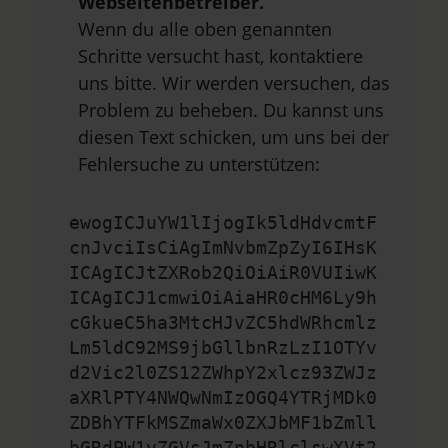
Webseitenbetreiber.
Wenn du alle oben genannten
Schritte versucht hast, kontaktiere
uns bitte. Wir werden versuchen, das
Problem zu beheben. Du kannst uns
diesen Text schicken, um uns bei der
Fehlersuche zu unterstützen:
ewogICJuYW1lIjogIk5ldHdvcmtF
cnJvciIsCiAgImNvbmZpZyI6IHsK
ICAgICJtZXRob2QiOiAiR0VUIiwK
ICAgICJ1cmwiOiAiaHR0cHM6Ly9h
cGkueC5ha3MtcHJvZC5hdWRhcmlz
Lm5ldC92MS9jbGllbnRzLzI1OTYv
d2Vic2l0ZS12ZWhpY2xlcz93ZWJz
aXRlPTY4NWQwNmIzOGQ4YTRjMDk0
ZDBhYTFkMSZmaWx0ZXJbMF1bZmll
bGRdPW1vZGVsJmZpbHRlclswXVt2