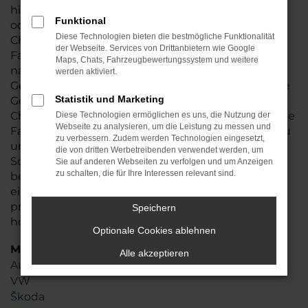
hin und führen vor dem Verkauf nach Chemnitz
Funktional
oder an einen anderen Ort einen gründlichen
Diese Technologien bieten die bestmögliche Funktionalität
Check durch. Wir stellen so sicher, dass Ihr
der Webseite. Services von Drittanbietern wie Google
Fahrzeug einwandfrei funktioniert und tauschen
Maps, Chats, Fahrzeugbewertungssystem und weitere
natürlich auch Verschleißteile aus. Audi A3
werden aktiviert.
Gebrauchtwagen sind in den meisten Fällen junge
Statistik und Marketing
Gebrauchte, die noch einige Jahre Mobilität in
Chemnitz möglich machen. Angeboten werden die
Diese Technologien ermöglichen es uns, die Nutzung der
Webseite zu analysieren, um die Leistung zu messen und
Fahrzeug zum fairen Preis und sind zudem nahezu
zu verbessern. Zudem werden Technologien eingesetzt,
umgehend verfügbar. Stöbern Sie in unserem
die von dritten Werbetreibenden verwendet werden, um
Sortiment oder lassen Sie sich gezielt von uns
Sie auf anderen Webseiten zu verfolgen und um Anzeigen
zu schalten, die für Ihre Interessen relevant sind.
beraten. Mit mehr als 45 Jahren Erfahrung und
einem Team aus mehr als 110 Mitarbeitenden
profitieren Sie von unserem erstklassigen Know-
Speichern
how und unserer Liebe zum Service.
Optionale Cookies ablehnen
Marken
Alle akzeptieren
Audi
VW
Škoda