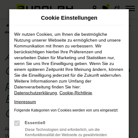
0
Zum
Hauptinhalt
Cookie Einstellungen
springen
Startseite
Chemnitz
Audi
Audi A3
Audi A3 Gebrauchtwagen –
die preisgünstige Entscheidung für Chemnitz
Wir nutzen Cookies, um Ihnen die bestmögliche
Nutzung unserer Webseite zu ermöglichen und unsere
Kommunikation mit Ihnen zu verbessern. Wir
berücksichtigen hierbei Ihre Präferenzen und
Audi A3
verarbeiten Daten für Marketing und Statistiken nur,
wenn Sie uns Ihre Einwilligung geben. Wenn Sie zu
Gebrauchtwagen – die
einem späteren Zeitpunkt Ihre Meinung ändern, können
Sie die Einwilligung jederzeit für die Zukunft widerrufen.
preisgünstige
Weitere Informationen zum Umfang der
Datenverarbeitung finden Sie hier:
Datenschutzerklärung
,
Cookie-Richtlinie
.
Entscheidung für
Impressum
Chemnitz
Folgende Kategorien von Cookies werden von uns eingesetzt:
Essentiell
Augen auf beim Audi A3 Gebrauchtwagen- Kauf.
Diese Technologien sind erforderlich, um die
Wir vom Autohaus Rudolph schauen für Sie genau
Kernfunktionalität der Webseite zu gewährleisten.