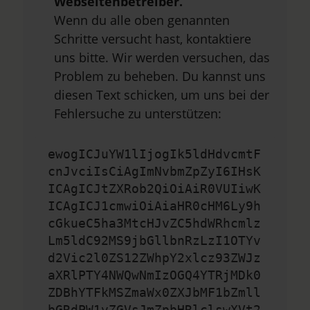
Webseitenbetreiber.
Wenn du alle oben genannten
Schritte versucht hast, kontaktiere
uns bitte. Wir werden versuchen, das
Problem zu beheben. Du kannst uns
diesen Text schicken, um uns bei der
Fehlersuche zu unterstützen:
ewogICJuYW1lIjogIk5ldHdvcmtF
cnJvciIsCiAgImNvbmZpZyI6IHsK
ICAgICJtZXRob2QiOiAiR0VUIiwK
ICAgICJ1cmwiOiAiaHR0cHM6Ly9h
cGkueC5ha3MtcHJvZC5hdWRhcmlz
Lm5ldC92MS9jbGllbnRzLzI1OTYv
d2Vic2l0ZS12ZWhpY2xlcz93ZWJz
aXRlPTY4NWQwNmIzOGQ4YTRjMDk0
ZDBhYTFkMSZmaWx0ZXJbMF1bZmll
bGRdPW1vZGVsJmZpbHRlclswXVt2