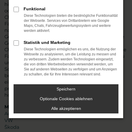
hin und führen vor dem Verkauf nach Chemnitz
Funktional
oder an einen anderen Ort einen gründlichen
Diese Technologien bieten die bestmögliche Funktionalität
Check durch. Wir stellen so sicher, dass Ihr
der Webseite. Services von Drittanbietern wie Google
Fahrzeug einwandfrei funktioniert und tauschen
Maps, Chats, Fahrzeugbewertungssystem und weitere
natürlich auch Verschleißteile aus. Audi Q5
werden aktiviert.
Gebrauchtwagen sind in den meisten Fällen junge
Statistik und Marketing
Gebrauchte, die noch einige Jahre Mobilität in
Chemnitz möglich machen. Angeboten werden die
Diese Technologien ermöglichen es uns, die Nutzung der
Webseite zu analysieren, um die Leistung zu messen und
Fahrzeug zum fairen Preis und sind zudem nahezu
zu verbessern. Zudem werden Technologien eingesetzt,
umgehend verfügbar. Stöbern Sie in unserem
die von dritten Werbetreibenden verwendet werden, um
Sortiment oder lassen Sie sich gezielt von uns
Sie auf anderen Webseiten zu verfolgen und um Anzeigen
zu schalten, die für Ihre Interessen relevant sind.
beraten. Mit mehr als 45 Jahren Erfahrung und
einem Team aus mehr als 110 Mitarbeitenden
profitieren Sie von unserem erstklassigen Know-
Speichern
how und unserer Liebe zum Service.
Optionale Cookies ablehnen
Marken
Alle akzeptieren
Audi
VW
Škoda