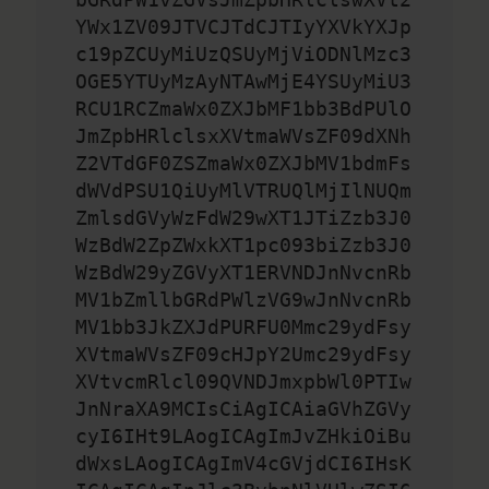
YWx1ZV09JTVCJTdCJTIyYXVkYXJp
c19pZCUyMiUzQSUyMjViODNlMzc3
OGE5YTUyMzAyNTAwMjE4YSUyMiU3
RCU1RCZmaWx0ZXJbMF1bb3BdPUlO
JmZpbHRlclsxXVtmaWVsZF09dXNh
Z2VTdGF0ZSZmaWx0ZXJbMV1bdmFs
dWVdPSU1QiUyMlVTRUQlMjIlNUQm
ZmlsdGVyWzFdW29wXT1JTiZzb3J0
WzBdW2ZpZWxkXT1pc093biZzb3J0
WzBdW29yZGVyXT1ERVNDJnNvcnRb
MV1bZmllbGRdPWlzVG9wJnNvcnRb
MV1bb3JkZXJdPURFU0Mmc29ydFsy
XVtmaWVsZF09cHJpY2Umc29ydFsy
XVtvcmRlcl09QVNDJmxpbWl0PTIw
JnNraXA9MCIsCiAgICAiaGVhZGVy
cyI6IHt9LAogICAgImJvZHkiOiBu
dWxsLAogICAgImV4cGVjdCI6IHsK