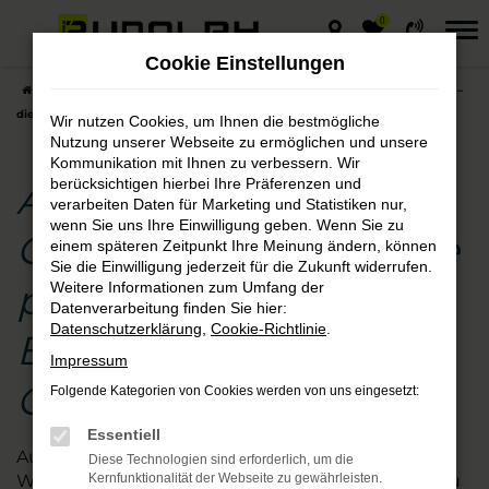
0
Zum
Hauptinhalt
Cookie Einstellungen
springen
Startseite
Chemnitz
Audi
Audi Q5
Audi Q5 Gebrauchtwagen –
die preisgünstige Entscheidung für Chemnitz
Wir nutzen Cookies, um Ihnen die bestmögliche
Nutzung unserer Webseite zu ermöglichen und unsere
Kommunikation mit Ihnen zu verbessern. Wir
berücksichtigen hierbei Ihre Präferenzen und
Audi Q5
verarbeiten Daten für Marketing und Statistiken nur,
wenn Sie uns Ihre Einwilligung geben. Wenn Sie zu
Gebrauchtwagen – die
einem späteren Zeitpunkt Ihre Meinung ändern, können
Sie die Einwilligung jederzeit für die Zukunft widerrufen.
preisgünstige
Weitere Informationen zum Umfang der
Datenverarbeitung finden Sie hier:
Datenschutzerklärung
,
Cookie-Richtlinie
.
Entscheidung für
Impressum
Chemnitz
Folgende Kategorien von Cookies werden von uns eingesetzt:
Essentiell
Augen auf beim Audi Q5 Gebrauchtwagen- Kauf.
Diese Technologien sind erforderlich, um die
Wir vom Autohaus Rudolph schauen für Sie genau
Kernfunktionalität der Webseite zu gewährleisten.