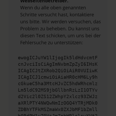
Webseitenbetreiber.
Wenn du alle oben genannten
Schritte versucht hast, kontaktiere
uns bitte. Wir werden versuchen, das
Problem zu beheben. Du kannst uns
diesen Text schicken, um uns bei der
Fehlersuche zu unterstützen:
ewogICJuYW1lIjogIk5ldHdvcmtF
cnJvciIsCiAgImNvbmZpZyI6IHsK
ICAgICJtZXRob2QiOiAiR0VUIiwK
ICAgICJ1cmwiOiAiaHR0cHM6Ly9h
cGkueC5ha3MtcHJvZC5hdWRhcmlz
Lm5ldC92MS9jbGllbnRzLzI1OTYv
d2Vic2l0ZS12ZWhpY2xlcz93ZWJz
aXRlPTY4NWQwNmIzOGQ4YTRjMDk0
ZDBhYTFkMSZmaWx0ZXJbMF1bZmll
bGRdPW1vZGVsJmZpbHRlclswXVt2