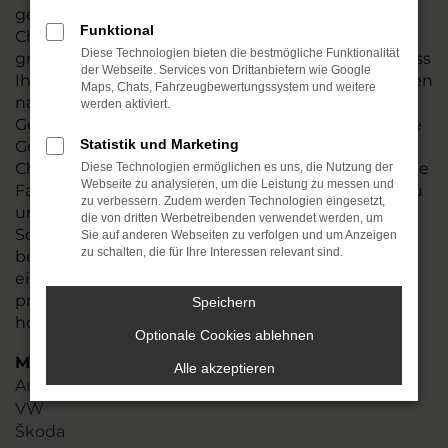
genau hin und führen vor dem Verkauf nach
Funktional
Chemnitz oder an einen anderen Ort einen
Diese Technologien bieten die bestmögliche Funktionalität
gründlichen Check durch. Wir stellen so sicher, dass
der Webseite. Services von Drittanbietern wie Google
Ihr Fahrzeug einwandfrei funktioniert und tauschen
Maps, Chats, Fahrzeugbewertungssystem und weitere
natürlich auch Verschleißteile aus. Škoda Fabia
werden aktiviert.
Gebrauchtwagen sind in den meisten Fällen junge
Statistik und Marketing
Gebrauchte, die noch einige Jahre Mobilität in
Chemnitz möglich machen. Angeboten werden die
Diese Technologien ermöglichen es uns, die Nutzung der
Webseite zu analysieren, um die Leistung zu messen und
Fahrzeug zum fairen Preis und sind zudem nahezu
zu verbessern. Zudem werden Technologien eingesetzt,
umgehend verfügbar. Stöbern Sie in unserem
die von dritten Werbetreibenden verwendet werden, um
Sortiment oder lassen Sie sich gezielt von uns
Sie auf anderen Webseiten zu verfolgen und um Anzeigen
zu schalten, die für Ihre Interessen relevant sind.
beraten. Mit mehr als 45 Jahren Erfahrung und
einem Team aus mehr als 110 Mitarbeitenden
profitieren Sie von unserem erstklassigen Know-
Speichern
how und unserer Liebe zum Service.
Optionale Cookies ablehnen
Marken
Alle akzeptieren
Audi
VW
Škoda