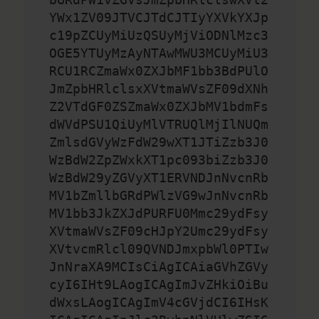
YWx1ZV09JTVCJTdCJTIyYXVkYXJp
c19pZCUyMiUzQSUyMjViODNlMzc3
OGE5YTUyMzAyNTAwMWU3MCUyMiU3
RCU1RCZmaWx0ZXJbMF1bb3BdPUlO
JmZpbHRlclsxXVtmaWVsZF09dXNh
Z2VTdGF0ZSZmaWx0ZXJbMV1bdmFs
dWVdPSU1QiUyMlVTRUQlMjIlNUQm
ZmlsdGVyWzFdW29wXT1JTiZzb3J0
WzBdW2ZpZWxkXT1pc093biZzb3J0
WzBdW29yZGVyXT1ERVNDJnNvcnRb
MV1bZmllbGRdPWlzVG9wJnNvcnRb
MV1bb3JkZXJdPURFU0Mmc29ydFsy
XVtmaWVsZF09cHJpY2Umc29ydFsy
XVtvcmRlcl09QVNDJmxpbWl0PTIw
JnNraXA9MCIsCiAgICAiaGVhZGVy
cyI6IHt9LAogICAgImJvZHkiOiBu
dWxsLAogICAgImV4cGVjdCI6IHsK