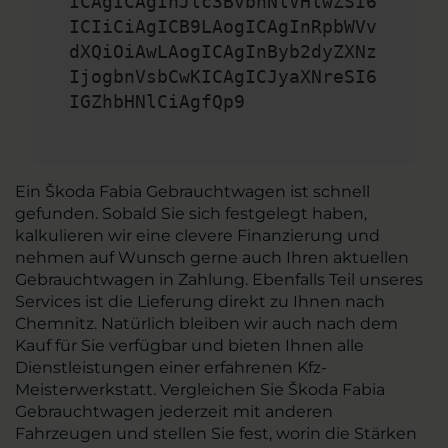
ICAgICAgInJlc3BvbnNlVHlwZSI6
ICIiCiAgICB9LAogICAgInRpbWVv
dXQiOiAwLAogICAgInByb2dyZXNz
IjogbnVsbCwKICAgICJyaXNreSI6
IGZhbHNlCiAgfQp9
Ein Škoda Fabia Gebrauchtwagen ist schnell
gefunden. Sobald Sie sich festgelegt haben,
kalkulieren wir eine clevere Finanzierung und
nehmen auf Wunsch gerne auch Ihren aktuellen
Gebrauchtwagen in Zahlung. Ebenfalls Teil unseres
Services ist die Lieferung direkt zu Ihnen nach
Chemnitz. Natürlich bleiben wir auch nach dem
Kauf für Sie verfügbar und bieten Ihnen alle
Dienstleistungen einer erfahrenen Kfz-
Meisterwerkstatt. Vergleichen Sie Škoda Fabia
Gebrauchtwagen jederzeit mit anderen
Fahrzeugen und stellen Sie fest, worin die Stärken