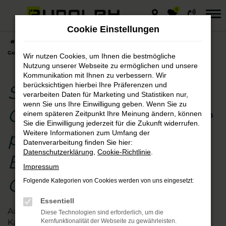
0
Zum
Hauptinhalt
Cookie Einstellungen
springen
Startseite
Chemnitz
Škoda
Škoda Fabia
Škoda Fabia
Gebrauchtwagen – die preisgünstige Entscheidung für Chemnitz
Wir nutzen Cookies, um Ihnen die bestmögliche
Nutzung unserer Webseite zu ermöglichen und unsere
Kommunikation mit Ihnen zu verbessern. Wir
berücksichtigen hierbei Ihre Präferenzen und
Škoda Fabia
verarbeiten Daten für Marketing und Statistiken nur,
wenn Sie uns Ihre Einwilligung geben. Wenn Sie zu
Gebrauchtwagen – die
einem späteren Zeitpunkt Ihre Meinung ändern, können
Sie die Einwilligung jederzeit für die Zukunft widerrufen.
preisgünstige
Weitere Informationen zum Umfang der
Datenverarbeitung finden Sie hier:
Datenschutzerklärung
,
Cookie-Richtlinie
.
Entscheidung für
Impressum
Chemnitz
Folgende Kategorien von Cookies werden von uns eingesetzt:
Essentiell
Augen auf beim Škoda Fabia Gebrauchtwagen-
Diese Technologien sind erforderlich, um die
Kauf. Wir vom Autohaus Rudolph schauen für Sie
Kernfunktionalität der Webseite zu gewährleisten.