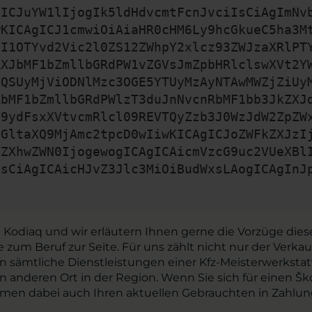
gICJuYW1lIjogIk5ldHdvcmtFcnJvciIsCiAgImNv
wKICAgICJ1cmwiOiAiaHR0cHM6Ly9hcGkueC5ha3M
zI1OTYvd2Vic2l0ZS12ZWhpY2xlcz93ZWJzaXRlPT
ZXJbMF1bZmllbGRdPW1vZGVsJmZpbHRlclswXVt2Y
zQSUyMjViODNlMzc3OGE5YTUyMzAyNTAwMWZjZiUy
RbMF1bZmllbGRdPWlzT3duJnNvcnRbMF1bb3JkZXJ
29ydFsxXVtvcmRlcl09REVTQyZzb3J0WzJdW2ZpZW
bGltaXQ9MjAmc2tpcD0wIiwKICAgICJoZWFkZXJzI
iZXhwZWN0IjogewogICAgICAicmVzcG9uc2VUeXBl
AsCiAgICAicHJvZ3Jlc3MiOiBudWxsLAogICAgInJ
Kodiaq und wir erläutern Ihnen gerne die Vorzüge dies
 zum Beruf zur Seite. Für uns zählt nicht nur der Ver
en sämtliche Dienstleistungen einer Kfz-Meisterwerkst
n anderen Ort in der Region. Wenn Sie sich für einen 
ehmen dabei auch Ihren aktuellen Gebrauchten in Zahlung