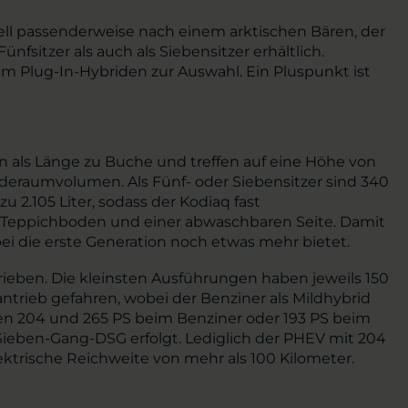
ell passenderweise nach einem arktischen Bären, der
nfsitzer als auch als Siebensitzer erhältlich.
m Plug-In-Hybriden zur Auswahl. Ein Pluspunkt ist
n als Länge zu Buche und treffen auf eine Höhe von
aderaumvolumen. Als Fünf- oder Siebensitzer sind 340
 2.105 Liter, sodass der Kodiaq fast
it Teppichboden und einer abwaschbaren Seite. Damit
i die erste Generation noch etwas mehr bietet.
eben. Die kleinsten Ausführungen haben jeweils 150
tantrieb gefahren, wobei der Benziner als Mildhybrid
ufen 204 und 265 PS beim Benziner oder 193 PS beim
 Sieben-Gang-DSG erfolgt. Lediglich der PHEV mit 204
ktrische Reichweite von mehr als 100 Kilometer.