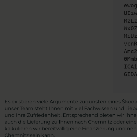
ewo
UIi
RzL
Wx0
MiU
vcn
Amc
0Mm
ICA
6ID
Es existieren viele Argumente zugunsten eines Škoda 
unser Team steht Ihnen mit viel Fachwissen und Liebe
und Ihre Zufriedenheit. Entsprechend bieten wir Ihn
auch die Lieferung zu Ihnen nach Chemnitz oder eine
kalkulieren wir bereitwillig eine Finanzierung und n
Chemnitz sein kann.