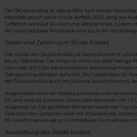
Der Škoda Kodiaq ist das größte SUV seines Herstell
ebenfalls durch seine Größe auffällt. 2023 ging der Kod
Gefahren wird auf Wunsch mit Allradantrieb, zudem st
die verschiebbare Rückbank und auch der erstklassige
Daten und Zahlen zum Škoda Kodiaq
Die Größe des Škoda Kodiaq ist beeindruckend und st
bis zu 1,68 Meter. Die Folge ist nicht nur jede Meng
Liter oder 910 Liter bei kompletter Besetzung möglich
Transporterqualitäten aufweist. Der Ladeboden ist fl
der Škoda Kodiaq auch im Gelände zurechtkommt, lieg
Angetrieben wird der Kodiaq entweder von Verbrennu
PS und sind als Zweiliter-Diesel oder Benziner mit 1,5
ausgelegt ist. Die größeren Benziner sowie der Top-D
Selbstzünder. Gefahren wird mit Allradantrieb, wobei
PS weicht hiervon ab und kombiniert Frontantrieb mi
Ausstattung des Škoda Kodiaq