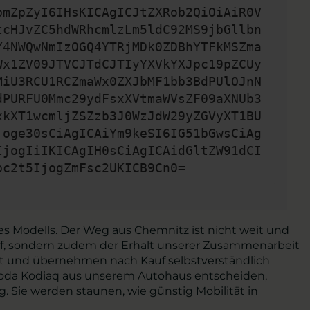
bmZpZyI6IHsKICAgICJtZXRob2QiOiAiR0V
tcHJvZC5hdWRhcmlzLm5ldC92MS9jbGllbn
Y4NWQwNmIzOGQ4YTRjMDk0ZDBhYTFkMSZma
Wx1ZV09JTVCJTdCJTIyYXVkYXJpc19pZCUy
MiU3RCU1RCZmaWx0ZXJbMF1bb3BdPUlOJnN
dPURFU0Mmc29ydFsxXVtmaWVsZF09aXNUb3
xkXT1wcmljZSZzb3J0WzJdW29yZGVyXT1BU
joge30sCiAgICAiYm9keSI6IG51bGwsCiAg
IjogIiIKICAgIH0sCiAgICAidGltZW91dCI
pc2t5IjogZmFsc2UKICB9Cn0=
es Modells. Der Weg aus Chemnitz ist nicht weit und
kauf, sondern zudem der Erhalt unserer Zusammenarbeit
att und übernehmen nach Kauf selbstverständlich
Škoda Kodiaq aus unserem Autohaus entscheiden,
. Sie werden staunen, wie günstig Mobilität in