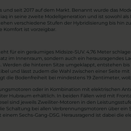
ers und seit 2017 auf dem Markt. Benannt wurde das Mod
iaq in seine zweite Modellgeneration und ist sowohl als Fü
ehen verschiedene Stufen der Hybridisierung bis hin zu
 Komfort ist vorzeigbar.
eht für ein geräumiges Midsize-SUV. 4,76 Meter schlage
e Platz im Innenraum, sondern auch ein herausragendes L
. Werden die hinteren Sitze umgeklappt, entstehen bis zu
exibel und lässt zudem die Wahl zwischen einer Seite m
t die Bodenfreiheit bei mindestens 19 Zentimeter, wobe
ngsmotoren oder in Kombination mit elektrischen Antri
 Liter Hubraum erhältlich. In beiden Fällen wird mit Fron
iesel sind jeweils Zweiliter-Motoren in den Leistungsst
 die Schaltung bei allen Verbrennungsmotoren über ein
t einem Sechs-Gang-DSG. Herausragend ist dabei die ele