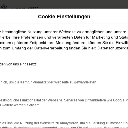
Cookie Einstellungen
tz
ie bestmögliche Nutzung unserer Webseite zu ermöglichen und unsere
hierbei Ihre Präferenzen und verarbeiten Daten für Marketing und Stati
e Wahl für Chemnitz
einem späteren Zeitpunkt Ihre Meinung ändern, können Sie die Einwillig
en zum Umfang der Datenverarbeitung finden Sie hier:
Datenschutzerkl
ede andere Stadt. Kaum ein anderes Modell ist so vielse
en von uns eingesetzt:
n für die Fahrzeuge von Škoda und damit auch den Kodi
n aus Chemnitz und Umgebung tätig. Mehr als 110 Mit
entscheiden, ob Ihr Škoda Kodiaq ein Neuwagen oder ein
rlich, um die Kernfunktionalität der Webseite zu gewährleisten.
 Sie ein.
estmögliche Funktionalität der Webseite. Services von Drittanbietern wie Google 
eitere werden aktiviert.
r: Network Error
den ist ein Fehler aufgetreten.
 es uns, die Nutzung der Webseite zu analysieren, um die Leistung zu messen u