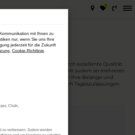
0
 Kommunikation mit Ihnen zu
stiken nur, wenn Sie uns Ihre
ung jederzeit für die Zukunft
ärung
,
Cookie-Richtlinie
.
itig und besticht zudem durch exzellente Qualität.
aq. Seit vielen Jahren sind wir zudem an mehreren
arbeitende kümmern sich um Ihre Belange und
 Gebrauchter sein soll und auch Tageszulassungen
Maps, Chats,
nd zu verbessern. Zudem werden