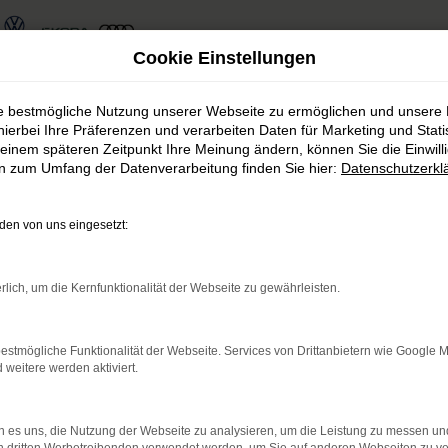
Cookie Einstellungen
ie bestmögliche Nutzung unserer Webseite zu ermöglichen und unsere
hierbei Ihre Präferenzen und verarbeiten Daten für Marketing und Stati
ahl für Chemnitz
einem späteren Zeitpunkt Ihre Meinung ändern, können Sie die Einwillig
en zum Umfang der Datenverarbeitung finden Sie hier:
Datenschutzerkl
 andere Stadt. Kaum ein anderes Modell ist so vielseiti
en von uns eingesetzt:
r die Fahrzeuge von VW und damit auch den Tayron. Se
 Chemnitz und Umgebung tätig. Mehr als 110 Mitarbe
den, ob Ihr VW Tayron ein Neuwagen oder ein Gebrauchte
rlich, um die Kernfunktionalität der Webseite zu gewährleisten.
ein.
estmögliche Funktionalität der Webseite. Services von Drittanbietern wie Google 
eitere werden aktiviert.
r: Network Error
den ist ein Fehler aufgetreten.
 es uns, die Nutzung der Webseite zu analysieren, um die Leistung zu messen u