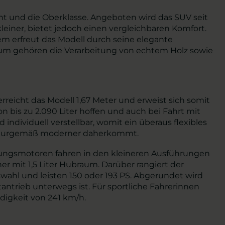
t und die Oberklasse. Angeboten wird das SUV seit
leiner, bietet jedoch einen vergleichbaren Komfort.
dem erfreut das Modell durch seine elegante
nraum gehören die Verarbeitung von echtem Holz sowie
erreicht das Modell 1,67 Meter und erweist sich somit
n bis zu 2.090 Liter hoffen und auch bei Fahrt mit
individuell verstellbar, womit ein überaus flexibles
 naturgemäß moderner daherkommt.
nungsmotoren fahren in den kleineren Ausführungen
ner mit 1,5 Liter Hubraum. Darüber rangiert der
swahl und leisten 150 oder 193 PS. Abgerundet wird
antrieb unterwegs ist. Für sportliche Fahrerinnen
digkeit von 241 km/h.