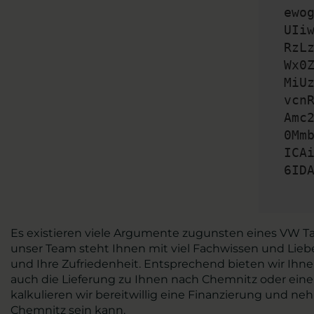
ewo
UIi
RzL
Wx0
MiU
vcn
Amc
0Mm
ICA
6ID
Es existieren viele Argumente zugunsten eines VW Ta
unser Team steht Ihnen mit viel Fachwissen und Liebe
und Ihre Zufriedenheit. Entsprechend bieten wir Ihn
auch die Lieferung zu Ihnen nach Chemnitz oder eine
kalkulieren wir bereitwillig eine Finanzierung und n
Chemnitz sein kann.