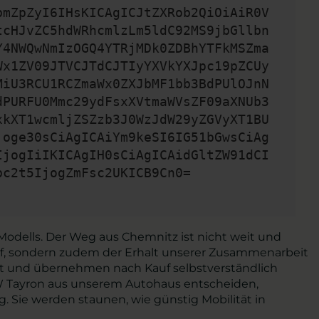
bmZpZyI6IHsKICAgICJtZXRob2QiOiAiR0V
tcHJvZC5hdWRhcmlzLm5ldC92MS9jbGllbn
Y4NWQwNmIzOGQ4YTRjMDk0ZDBhYTFkMSZma
Wx1ZV09JTVCJTdCJTIyYXVkYXJpc19pZCUy
MiU3RCU1RCZmaWx0ZXJbMF1bb3BdPUlOJnN
dPURFU0Mmc29ydFsxXVtmaWVsZF09aXNUb3
xkXT1wcmljZSZzb3J0WzJdW29yZGVyXT1BU
joge30sCiAgICAiYm9keSI6IG51bGwsCiAg
IjogIiIKICAgIH0sCiAgICAidGltZW91dCI
pc2t5IjogZmFsc2UKICB9Cn0=
Modells. Der Weg aus Chemnitz ist nicht weit und
kauf, sondern zudem der Erhalt unserer Zusammenarbeit
att und übernehmen nach Kauf selbstverständlich
VW Tayron aus unserem Autohaus entscheiden,
. Sie werden staunen, wie günstig Mobilität in