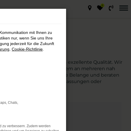
0
 Kommunikation mit Ihnen zu
stiken nur, wenn Sie uns Ihre
ung jederzeit für die Zukunft
ärung
,
Cookie-Richtlinie
.
g und besticht zudem durch exzellente Qualität. Wir
it vielen Jahren sind wir zudem an mehreren nah
itende kümmern sich um Ihre Belange und beraten
r sein soll und auch Tageszulassungen oder
Maps, Chats,
nd zu verbessern. Zudem werden