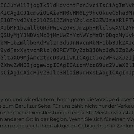
gICJuYW1lIjogIk5ldHdvcmtFcnJvciIsCiAgImNv
wKICAgICJ1cmwiOiAiaHR0cHM6Ly9hcGkueC5ha3M
zI1OTYvd2Vic2l0ZS12ZWhpY2xlcz93ZWJzaXRlPT
ZXJbMF1bZmllbGRdPW1vZGVsJmZpbHRlclswXVt2Y
zQSUyMjY3NDViMzBjMmUwZmYzNWYzMzBjODgzMyUy
RbMF1bZmllbGRdPWlzT3duJnNvcnRbMF1bb3JkZXJ
29ydFsxXVtvcmRlcl09REVTQyZzb3J0WzJdW2ZpZW
bGltaXQ9MjAmc2tpcD0wIiwKICAgICJoZWFkZXJzI
iZXhwZWN0IjogewogICAgICAicmVzcG9uc2VUeXBl
AsCiAgICAicHJvZ3Jlc3MiOiBudWxsLAogICAgInJ
yron und wir erläutern Ihnen gerne die Vorzüge dieses 
 zum Beruf zur Seite. Für uns zählt nicht nur der Ver
en sämtliche Dienstleistungen einer Kfz-Meisterwerkst
n anderen Ort in der Region. Wenn Sie sich für einen 
ehmen dabei auch Ihren aktuellen Gebrauchten in Zahlung