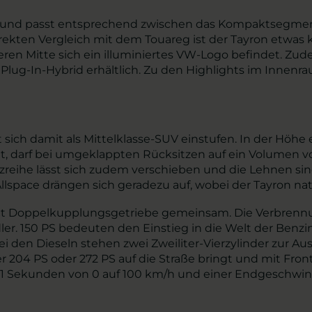
ce und passt entsprechend zwischen das Kompaktsegmen
rekten Vergleich mit dem Touareg ist der Tayron etwas k
 deren Mitte sich ein illuminiertes VW-Logo befindet. Zu
r Plug-In-Hybrid erhältlich. Zu den Highlights im Inne
sich damit als Mittelklasse-SUV einstufen. In der Höhe 
det, darf bei umgeklappten Rücksitzen auf ein Volumen vo
zreihe lässt sich zudem verschieben und die Lehnen sind 
llspace drängen sich geradezu auf, wobei der Tayron
 mit Doppelkupplungsgetriebe gemeinsam. Die Verbren
adler. 150 PS bedeuten den Einstieg in die Welt der Benzi
ei den Dieseln stehen zwei Zweiliter-Vierzylinder zur Au
 204 PS oder 272 PS auf die Straße bringt und mit Front
6,1 Sekunden von 0 auf 100 km/h und einer Endgeschwin