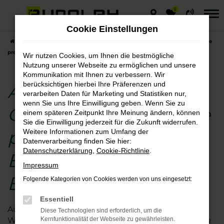
0
Zum
Hauptinhalt
Cookie Einstellungen
springen
Startseite
Erfurt
Audi
Audi A5
Audi A5 Gebrauchtwagen – die
preisgünstige Entscheidung für Erfurt
Wir nutzen Cookies, um Ihnen die bestmögliche
Nutzung unserer Webseite zu ermöglichen und unsere
Kommunikation mit Ihnen zu verbessern. Wir
berücksichtigen hierbei Ihre Präferenzen und
Audi A5
verarbeiten Daten für Marketing und Statistiken nur,
wenn Sie uns Ihre Einwilligung geben. Wenn Sie zu
Gebrauchtwagen – die
einem späteren Zeitpunkt Ihre Meinung ändern, können
Sie die Einwilligung jederzeit für die Zukunft widerrufen.
preisgünstige
Weitere Informationen zum Umfang der
Datenverarbeitung finden Sie hier:
Datenschutzerklärung
,
Cookie-Richtlinie
.
Entscheidung für
Impressum
Erfurt
Folgende Kategorien von Cookies werden von uns eingesetzt:
Essentiell
Augen auf beim Audi A5 Gebrauchtwagen- Kauf.
Diese Technologien sind erforderlich, um die
Wir vom Autohaus Rudolph schauen für Sie genau
Kernfunktionalität der Webseite zu gewährleisten.