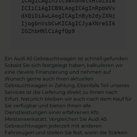
ICAgICAgInJlc3BvbnNlVHlwZSI6
ICIiCiAgICB9LAogICAgInRpbWVv
dXQiOiAwLAogICAgInByb2dyZXNz
IjogbnVsbCwKICAgICJyaXNreSI6
IGZhbHNlCiAgfQp9
Ein Audi A5 Gebrauchtwagen ist schnell gefunden.
Sobald Sie sich festgelegt haben, kalkulieren wir
eine clevere Finanzierung und nehmen auf
Wunsch gerne auch Ihren aktuellen
Gebrauchtwagen in Zahlung. Ebenfalls Teil unseres
Services ist die Lieferung direkt zu Ihnen nach
Erfurt. Natürlich bleiben wir auch nach dem Kauf für
Sie verfügbar und bieten Ihnen alle
Dienstleistungen einer erfahrenen Kfz-
Meisterwerkstatt. Vergleichen Sie Audi A5
Gebrauchtwagen jederzeit mit anderen
Fahrzeugen und stellen Sie fest, worin die Stärken