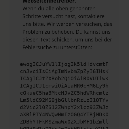
Webseitenbetreiber.
Wenn du alle oben genannten
Schritte versucht hast, kontaktiere
uns bitte. Wir werden versuchen, das
Problem zu beheben. Du kannst uns
diesen Text schicken, um uns bei der
Fehlersuche zu unterstützen:
ewogICJuYW1lIjogIk5ldHdvcmtF
cnJvciIsCiAgImNvbmZpZyI6IHsK
ICAgICJtZXRob2QiOiAiR0VUIiwK
ICAgICJ1cmwiOiAiaHR0cHM6Ly9h
cGkueC5ha3MtcHJvZC5hdWRhcmlz
Lm5ldC92MS9jbGllbnRzLzI1OTYv
d2Vic2l0ZS12ZWhpY2xlcz93ZWJz
aXRlPTY4NWQwNmIzOGQ4YTRjMDk0
ZDBhYTFkMSZmaWx0ZXJbMF1bZmll
bGRdPW1vZGVsJmZpbHRlclswXVt2