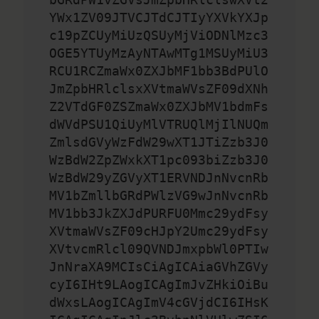
YWx1ZV09JTVCJTdCJTIyYXVkYXJp
c19pZCUyMiUzQSUyMjViODNlMzc3
OGE5YTUyMzAyNTAwMTg1MSUyMiU3
RCU1RCZmaWx0ZXJbMF1bb3BdPUlO
JmZpbHRlclsxXVtmaWVsZF09dXNh
Z2VTdGF0ZSZmaWx0ZXJbMV1bdmFs
dWVdPSU1QiUyMlVTRUQlMjIlNUQm
ZmlsdGVyWzFdW29wXT1JTiZzb3J0
WzBdW2ZpZWxkXT1pc093biZzb3J0
WzBdW29yZGVyXT1ERVNDJnNvcnRb
MV1bZmllbGRdPWlzVG9wJnNvcnRb
MV1bb3JkZXJdPURFU0Mmc29ydFsy
XVtmaWVsZF09cHJpY2Umc29ydFsy
XVtvcmRlcl09QVNDJmxpbWl0PTIw
JnNraXA9MCIsCiAgICAiaGVhZGVy
cyI6IHt9LAogICAgImJvZHkiOiBu
dWxsLAogICAgImV4cGVjdCI6IHsK