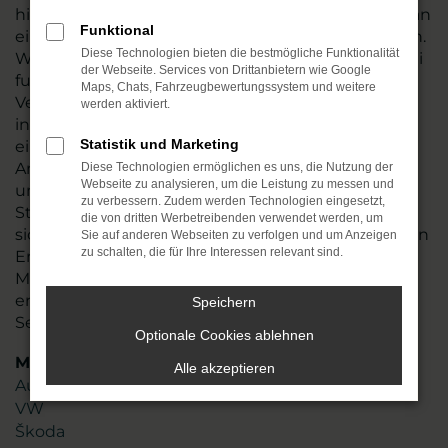
hin und führen vor dem Verkauf nach Erfurt oder an
Funktional
einen anderen Ort einen gründlichen Check durch.
Diese Technologien bieten die bestmögliche Funktionalität
Wir stellen so sicher, dass Ihr Fahrzeug einwandfrei
der Webseite. Services von Drittanbietern wie Google
funktioniert und tauschen natürlich auch
Maps, Chats, Fahrzeugbewertungssystem und weitere
Verschleißteile aus. Audi A5 Gebrauchtwagen sind
werden aktiviert.
in den meisten Fällen junge Gebrauchte, die noch
Statistik und Marketing
einige Jahre Mobilität in Erfurt möglich machen.
Angeboten werden die Fahrzeug zum fairen Preis
Diese Technologien ermöglichen es uns, die Nutzung der
Webseite zu analysieren, um die Leistung zu messen und
und sind zudem nahezu umgehend verfügbar.
zu verbessern. Zudem werden Technologien eingesetzt,
Stöbern Sie in unserem Sortiment oder lassen Sie
die von dritten Werbetreibenden verwendet werden, um
sich gezielt von uns beraten. Mit mehr als 45 Jahren
Sie auf anderen Webseiten zu verfolgen und um Anzeigen
zu schalten, die für Ihre Interessen relevant sind.
Erfahrung und einem Team aus mehr als 110
Mitarbeitenden profitieren Sie von unserem
erstklassigen Know-how und unserer Liebe zum
Speichern
Service.
Optionale Cookies ablehnen
Marken
Alle akzeptieren
Audi
VW
Škoda