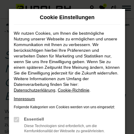
0
Zum
Hauptinhalt
Cookie Einstellungen
springen
Startseite
Erfurt
Škoda
Škoda Superb
Škoda Superb Neuwagen
– 1a Qualität für Fahrten in Erfurt und Umgebung
Wir nutzen Cookies, um Ihnen die bestmögliche
Nutzung unserer Webseite zu ermöglichen und unsere
Kommunikation mit Ihnen zu verbessern. Wir
berücksichtigen hierbei Ihre Präferenzen und
Škoda Superb
verarbeiten Daten für Marketing und Statistiken nur,
wenn Sie uns Ihre Einwilligung geben. Wenn Sie zu
Neuwagen – 1a
einem späteren Zeitpunkt Ihre Meinung ändern, können
Sie die Einwilligung jederzeit für die Zukunft widerrufen.
Qualität für Fahrten in
Weitere Informationen zum Umfang der
Datenverarbeitung finden Sie hier:
Datenschutzerklärung
,
Cookie-Richtlinie
.
Erfurt und Umgebung
Impressum
Folgende Kategorien von Cookies werden von uns eingesetzt:
Wer beim Autokauf auf der sicheren Seite sein
möchte, steigt in einen Škoda Superb Neuwagen
Essentiell
zum günstigen Preis. Wir vom Autohaus Rudolph
Diese Technologien sind erforderlich, um die
sind seit vielen Jahren auf diese Marke spezialisiert
Kernfunktionalität der Webseite zu gewährleisten.