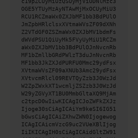
c19pZCUyMiUzQSUyMjViODNlMzc3
OGE5YTUyMzAyNTAwMjMxOCUyMiU3
RCU1RCZmaWx0ZXJbMF1bb3BdPUlO
JmZpbHRlclsxXVtmaWVsZF09dXNh
Z2VTdGF0ZSZmaWx0ZXJbMV1bdmFs
dWVdPSU1QiUyMk5FVyUyMiU1RCZm
aWx0ZXJbMV1bb3BdPUlOJnNvcnRb
MF1bZmllbGRdPWlzT3duJnNvcnRb
MF1bb3JkZXJdPURFU0Mmc29ydFsx
XVtmaWVsZF09aXNUb3Amc29ydFsx
XVtvcmRlcl09REVTQyZzb3J0WzJd
W2ZpZWxkXT1wcmljZSZzb3J0WzJd
W29yZGVyXT1BU0MmbGltaXQ9MjAm
c2tpcD0wIiwKICAgICJoZWFkZXJz
Ijoge30sCiAgICAiYm9keSI6IG51
bGwsCiAgICAiZXhwZWN0Ijogewog
ICAgICAicmVzcG9uc2VUeXBlIjog
IiIKICAgIH0sCiAgICAidGltZW91