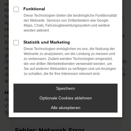
und richten uns ausdrücklich auch an unsere
Funktional
Kundschaft in Erfurt. Der Vorteil, den ein Škoda
Diese Technologien bieten die bestmögliche Funktionalität
Superb Neuwagen bietet, liegt in der individuellen
der Webseite. Services von Drittanbietern wie Google
Ausstattung und der freien Auswahl hinsichtlich
Maps, Chats, Fahrzeugbewertungssystem und weitere
Motorisierung, Lackierung und aller Extras. Wir
werden aktiviert.
nennen es „Konfigurieren“ und meinen damit, dass
Sie exakt das Auto erhalten, das Ihren
Statistik und Marketing
Vorstellungen entspricht. Dabei beraten wir Sie
Diese Technologien ermöglichen es uns, die Nutzung der
Webseite zu analysieren, um die Leistung zu messen und
gern und bringen das Fachwissen aus mehr als 45
zu verbessern. Zudem werden Technologien eingesetzt,
Jahren in der Automobilbranche ein. Freuen Sie sich
die von dritten Werbetreibenden verwendet werden, um
auf ein gut geschultes und hoch motiviertes Team,
Sie auf anderen Webseiten zu verfolgen und um Anzeigen
das genau weiß, worauf es bei der Mobilität in Erfurt
zu schalten, die für Ihre Interessen relevant sind.
ankommt
Speichern
Marken
Optionale Cookies ablehnen
Audi
VW
Alle akzeptieren
Škoda
Fehler: Network Error