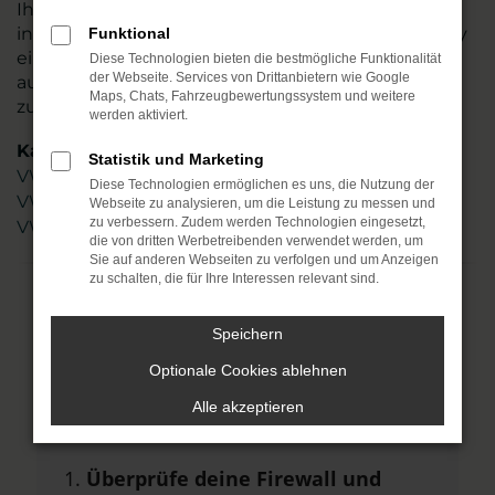
Ihre Belange und beraten kompetent und stets
individuell. Sie allein entscheiden, ob Ihr VW Caddy
Funktional
ein Neuwagen oder ein Gebrauchter sein soll und
Diese Technologien bieten die bestmögliche Funktionalität
der Webseite. Services von Drittanbietern wie Google
auch Tageszulassungen oder Jahreswagen zählen
Maps, Chats, Fahrzeugbewertungssystem und weitere
zu unserem Portfolio. Steigen Sie ein.
werden aktiviert.
Kategorie
Statistik und Marketing
VW Caddy Erfurt
Diese Technologien ermöglichen es uns, die Nutzung der
VW Caddy Neuwagen Erfurt
Webseite zu analysieren, um die Leistung zu messen und
zu verbessern. Zudem werden Technologien eingesetzt,
VW Caddy Gebrauchtwagen Erfurt
die von dritten Werbetreibenden verwendet werden, um
Sie auf anderen Webseiten zu verfolgen und um Anzeigen
zu schalten, die für Ihre Interessen relevant sind.
Fehler: Network Error
Speichern
Beim Laden ist ein Fehler aufgetreten.
Optionale Cookies ablehnen
Hier sind ein paar Tipps, die dir helfen
Alle akzeptieren
können:
Überprüfe deine Firewall und