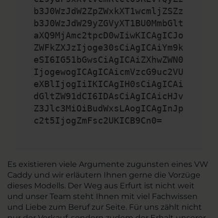
b3J0WzJdW2ZpZWxkXT1wcmljZSZz
b3J0WzJdW29yZGVyXT1BU0MmbGlt
aXQ9MjAmc2tpcD0wIiwKICAgICJo
ZWFkZXJzIjoge30sCiAgICAiYm9k
eSI6IG51bGwsCiAgICAiZXhwZWN0
IjogewogICAgICAicmVzcG9uc2VU
eXBlIjogIiIKICAgIH0sCiAgICAi
dGltZW91dCI6IDAsCiAgICAicHJv
Z3Jlc3MiOiBudWxsLAogICAgInJp
c2t5IjogZmFsc2UKICB9Cn0=
Es existieren viele Argumente zugunsten eines VW
Caddy und wir erläutern Ihnen gerne die Vorzüge
dieses Modells. Der Weg aus Erfurt ist nicht weit
und unser Team steht Ihnen mit viel Fachwissen
und Liebe zum Beruf zur Seite. Für uns zählt nicht
nur der Verkauf, sondern zudem der Erhalt unserer