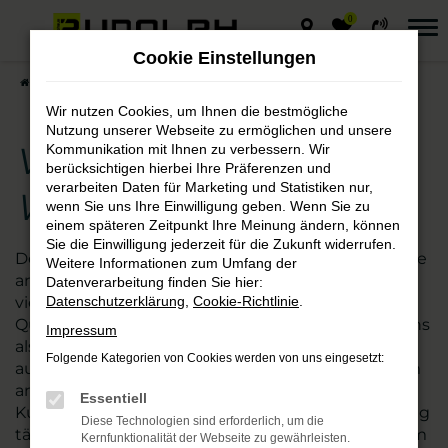
0
Zum
Hauptinhalt
Cookie Einstellungen
springen
Startseite
Erfurt
VW
VW Caddy – die gute Wahl für Erfurt
Wir nutzen Cookies, um Ihnen die bestmögliche
Nutzung unserer Webseite zu ermöglichen und unsere
VW Caddy – die gute
Kommunikation mit Ihnen zu verbessern. Wir
berücksichtigen hierbei Ihre Präferenzen und
verarbeiten Daten für Marketing und Statistiken nur,
Wahl für Erfurt
wenn Sie uns Ihre Einwilligung geben. Wenn Sie zu
einem späteren Zeitpunkt Ihre Meinung ändern, können
Sie die Einwilligung jederzeit für die Zukunft widerrufen.
Der VW Caddy passt ebenso nach Erfurt wie in jede
Weitere Informationen zum Umfang der
andere Stadt. Kaum ein anderes Modell ist so
Datenverarbeitung finden Sie hier:
vielseitig und besticht zudem durch exzellente
Datenschutzerklärung
,
Cookie-Richtlinie
.
Qualität. Wir vom Autohaus Rudolph verstehen uns
Impressum
als Experten für die Fahrzeuge von VW und damit
Folgende Kategorien von Cookies werden von uns eingesetzt:
auch den Caddy. Seit vielen Jahren sind wir zudem
an mehreren nah gelegenen Standorten für
Essentiell
Kundinnen und Kunden aus Erfurt und Umgebung
Diese Technologien sind erforderlich, um die
tätig. Mehr als 110 Mitarbeitende kümmern sich um
Kernfunktionalität der Webseite zu gewährleisten.