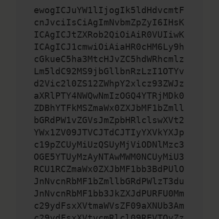
ewogICJuYW1lIjogIk5ldHdvcmtF
cnJvciIsCiAgImNvbmZpZyI6IHsK
ICAgICJtZXRob2QiOiAiR0VUIiwK
ICAgICJ1cmwiOiAiaHR0cHM6Ly9h
cGkueC5ha3MtcHJvZC5hdWRhcmlz
Lm5ldC92MS9jbGllbnRzLzI1OTYv
d2Vic2l0ZS12ZWhpY2xlcz93ZWJz
aXRlPTY4NWQwNmIzOGQ4YTRjMDk0
ZDBhYTFkMSZmaWx0ZXJbMF1bZmll
bGRdPW1vZGVsJmZpbHRlclswXVt2
YWx1ZV09JTVCJTdCJTIyYXVkYXJp
c19pZCUyMiUzQSUyMjViODNlMzc3
OGE5YTUyMzAyNTAwMWM0NCUyMiU3
RCU1RCZmaWx0ZXJbMF1bb3BdPUlO
JnNvcnRbMF1bZmllbGRdPWlzT3du
JnNvcnRbMF1bb3JkZXJdPURFU0Mm
c29ydFsxXVtmaWVsZF09aXNUb3Am
c29ydFsxXVtvcmRlcl09REVTQyZz