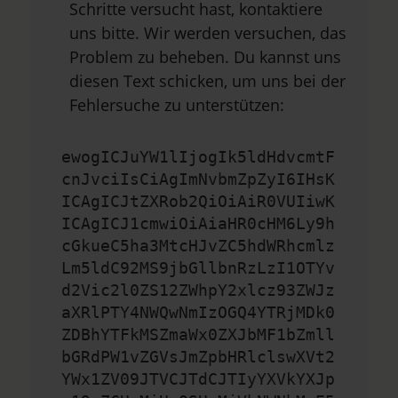
Schritte versucht hast, kontaktiere
uns bitte. Wir werden versuchen, das
Problem zu beheben. Du kannst uns
diesen Text schicken, um uns bei der
Fehlersuche zu unterstützen:
ewogICJuYW1lIjogIk5ldHdvcmtF
cnJvciIsCiAgImNvbmZpZyI6IHsK
ICAgICJtZXRob2QiOiAiR0VUIiwK
ICAgICJ1cmwiOiAiaHR0cHM6Ly9h
cGkueC5ha3MtcHJvZC5hdWRhcmlz
Lm5ldC92MS9jbGllbnRzLzI1OTYv
d2Vic2l0ZS12ZWhpY2xlcz93ZWJz
aXRlPTY4NWQwNmIzOGQ4YTRjMDk0
ZDBhYTFkMSZmaWx0ZXJbMF1bZmll
bGRdPW1vZGVsJmZpbHRlclswXVt2
YWx1ZV09JTVCJTdCJTIyYXVkYXJp