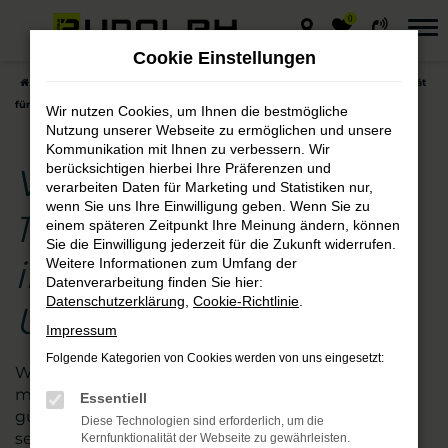
0
Zum
Hauptinhalt
Cookie Einstellungen
springen
Startseite
Erfurt
VW
VW Golf
VW Golf Neuwagen – 1a Qualität
für Fahrten in Erfurt und Umgebung
Wir nutzen Cookies, um Ihnen die bestmögliche
Nutzung unserer Webseite zu ermöglichen und unsere
Kommunikation mit Ihnen zu verbessern. Wir
berücksichtigen hierbei Ihre Präferenzen und
VW Golf Neuwagen –
verarbeiten Daten für Marketing und Statistiken nur,
wenn Sie uns Ihre Einwilligung geben. Wenn Sie zu
1a Qualität für Fahrten
einem späteren Zeitpunkt Ihre Meinung ändern, können
Sie die Einwilligung jederzeit für die Zukunft widerrufen.
in Erfurt und
Weitere Informationen zum Umfang der
Datenverarbeitung finden Sie hier:
Datenschutzerklärung
,
Cookie-Richtlinie
.
Umgebung
Impressum
Folgende Kategorien von Cookies werden von uns eingesetzt:
Wer beim Autokauf auf der sicheren Seite sein
möchte, steigt in einen VW Golf Neuwagen zum
Essentiell
günstigen Preis. Wir vom Autohaus Rudolph sind
Diese Technologien sind erforderlich, um die
seit vielen Jahren auf diese Marke spezialisiert und
Kernfunktionalität der Webseite zu gewährleisten.