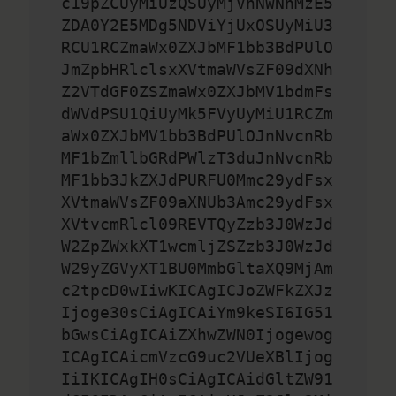
c19pZCUyMiUzQSUyMjVhNWNhMzE5
ZDA0Y2E5MDg5NDViYjUxOSUyMiU3
RCU1RCZmaWx0ZXJbMF1bb3BdPUlO
JmZpbHRlclsxXVtmaWVsZF09dXNh
Z2VTdGF0ZSZmaWx0ZXJbMV1bdmFs
dWVdPSU1QiUyMk5FVyUyMiU1RCZm
aWx0ZXJbMV1bb3BdPUlOJnNvcnRb
MF1bZmllbGRdPWlzT3duJnNvcnRb
MF1bb3JkZXJdPURFU0Mmc29ydFsx
XVtmaWVsZF09aXNUb3Amc29ydFsx
XVtvcmRlcl09REVTQyZzb3J0WzJd
W2ZpZWxkXT1wcmljZSZzb3J0WzJd
W29yZGVyXT1BU0MmbGltaXQ9MjAm
c2tpcD0wIiwKICAgICJoZWFkZXJz
Ijoge30sCiAgICAiYm9keSI6IG51
bGwsCiAgICAiZXhwZWN0Ijogewog
ICAgICAicmVzcG9uc2VUeXBlIjog
IiIKICAgIH0sCiAgICAidGltZW91