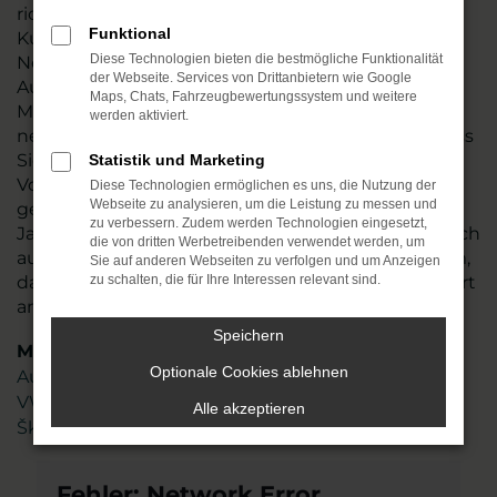
richten uns ausdrücklich auch an unsere
Funktional
Kundschaft in Erfurt. Der Vorteil, den ein VW Golf
Diese Technologien bieten die bestmögliche Funktionalität
Neuwagen bietet, liegt in der individuellen
der Webseite. Services von Drittanbietern wie Google
Ausstattung und der freien Auswahl hinsichtlich
Maps, Chats, Fahrzeugbewertungssystem und weitere
Motorisierung, Lackierung und aller Extras. Wir
werden aktiviert.
nennen es „Konfigurieren“ und meinen damit, dass
Sie exakt das Auto erhalten, das Ihren
Statistik und Marketing
Vorstellungen entspricht. Dabei beraten wir Sie
Diese Technologien ermöglichen es uns, die Nutzung der
Webseite zu analysieren, um die Leistung zu messen und
gern und bringen das Fachwissen aus mehr als 45
zu verbessern. Zudem werden Technologien eingesetzt,
Jahren in der Automobilbranche ein. Freuen Sie sich
die von dritten Werbetreibenden verwendet werden, um
auf ein gut geschultes und hoch motiviertes Team,
Sie auf anderen Webseiten zu verfolgen und um Anzeigen
das genau weiß, worauf es bei der Mobilität in Erfurt
zu schalten, die für Ihre Interessen relevant sind.
ankommt
Speichern
Marken
Optionale Cookies ablehnen
Audi
VW
Alle akzeptieren
Škoda
Fehler: Network Error