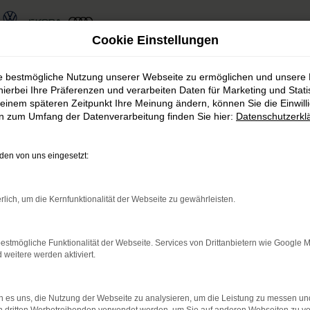
Cookie Einstellungen
sgünstige Entscheidung für Erfurt
ie bestmögliche Nutzung unserer Webseite zu ermöglichen und unsere
hierbei Ihre Präferenzen und verarbeiten Daten für Marketing und Stati
 – die preisgünstige En
einem späteren Zeitpunkt Ihre Meinung ändern, können Sie die Einwillig
en zum Umfang der Datenverarbeitung finden Sie hier:
Datenschutzerkl
om Autohaus Rudolph schauen für Sie genau hin und fü
en von uns eingesetzt:
n so sicher, dass Ihr Fahrzeug einwandfrei funktioniert
e Gebrauchte, die noch einige Jahre Mobilität in Erfu
ügbar. Stöbern Sie in unserem Sortiment oder lassen Si
rlich, um die Kernfunktionalität der Webseite zu gewährleisten.
tarbeitenden profitieren Sie von unserem erstklassige
estmögliche Funktionalität der Webseite. Services von Drittanbietern wie Google 
eitere werden aktiviert.
r: Network Error
den ist ein Fehler aufgetreten.
 es uns, die Nutzung der Webseite zu analysieren, um die Leistung zu messen u