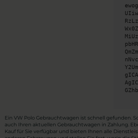
ewo
UIi
RzL
Wx0
MiU
pbH
QmZ
nNv
Y2U
gIC
AgI
GZh
Ein VW Polo Gebrauchtwagen ist schnell gefunden. So
auch Ihren aktuellen Gebrauchtwagen in Zahlung. Ebenf
Kauf für Sie verfügbar und bieten Ihnen alle Dienstl