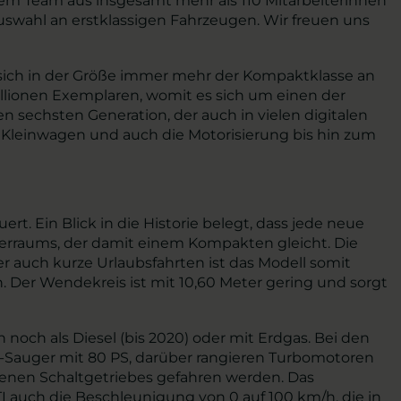
nem Team aus insgesamt mehr als 110 Mitarbeiterinnen
swahl an erstklassigen Fahrzeugen. Wir freuen uns
t sich in der Größe immer mehr der Kompaktklasse an
illionen Exemplaren, womit es sich um einen der
 sechsten Generation, der auch in vielen digitalen
Kleinwagen und auch die Motorisierung bis hin zum
. Ein Blick in die Historie belegt, dass jede neue
ferraums, der damit einem Kompakten gleicht. Die
er auch kurze Urlaubsfahrten ist das Modell somit
n. Der Wendekreis ist mit 10,60 Meter gering und sorgt
noch als Diesel (bis 2020) oder mit Erdgas. Bei den
er-Sauger mit 80 PS, darüber rangieren Turbomotoren
ehenen Schaltgetriebes gefahren werden. Das
I auch die Beschleunigung von 0 auf 100 km/h, die in