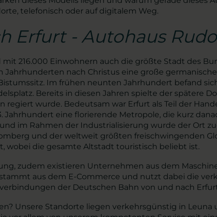
tärken dieses Modells liegen und warum gerade dieses A
orte, telefonisch oder auf digitalem Weg.
ch Erfurt - Autohaus Rud
nd mit 216.000 Einwohnern auch die größte Stadt des Bun
sten Jahrhunderten nach Christus eine große germanisc
istumssitz. Im frühen neunten Jahrhundert befand sich
delsplatz. Bereits in diesen Jahren spielte der spätere D
fen regiert wurde. Bedeutsam war Erfurt als Teil der H
3. Jahrhundert eine florierende Metropole, die kurz dan
r und im Rahmen der Industrialisierung wurde der Ort z
omberg und der weltweit größten freischwingenden Gloc
obei die gesamte Altstadt touristisch beliebt ist.
ltung, zudem existieren Unternehmen aus dem Maschine
 stammt aus dem E-Commerce und nutzt dabei die ver
nverbindungen der Deutschen Bahn von und nach Erfurt
? Unsere Standorte liegen verkehrsgünstig in Leuna un