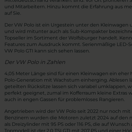
Mitteldeutschland verankert sind. Vor Ort profitiere
und Mitarbeitern. Hinzu kommt die Erfahrung aus me
auf Sie.
Der VW Polo ist ein Urgestein unter den Kleinwagen 
und wird mitunter auch als Sub-Kompakter bezeichnet.
Topseller im Sortiment der Wolfsburger handelt. Kenn
Features zum Ausdruck kommt. Serienmäßige LED-Sch
VW Polo GTI kann sich sehen lassen.
Der VW Polo in Zahlen
4,05 Meter Länge sind für einen Kleinwagen ein eher 
Polo-Generation mit Wachstum einherging. Ablesen lä
geteilten Rücksitze lassen sich variabel umklappen, wo
perfekt geeignet, zumal im Kofferraum kleine Extras w
auch in engen Gassen für problemloses Rangieren.
Angetrieben wird der VW Polo seit 2022 nur noch mit 
Benzinern wurden die Motoren zuletzt 2024 auf den ne
als Dreizylinder mit 95 PS oder 116 PS, die auf Wuns
Topmodell ist der 2.0 TSI GTI mit 207 PS und einer H