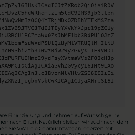
bmZpZyI6IHsKICAgICJtZXRob2QiOiAiR0V
tcHJvZC5hdWRhcmlzLm5ldC92MS9jbGllbn
Y4NWQwNmIzOGQ4YTRjMDk0ZDBhYTFkMSZma
Wx1ZV09JTVCJTdCJTIyYXVkYXJpc19pZCUy
MiU3RCU1RCZmaWx0ZXJbMF1bb3BdPUlOJmZ
bMV1bdmFsdWVdPSU1QiUyMlVTRUQlMjIlNU
1pc093biZzb3J0WzBdW29yZGVyXT1ERVNDJ
XJdPURFU0Mmc29ydFsyXVtmaWVsZF09cHJp
aXA9MCIsCiAgICAiaGVhZGVycyI6IHt9LAo
KICAgICAgInJlc3BvbnNlVHlwZSI6ICIiCi
dyZXNzIjogbnVsbCwKICAgICJyaXNreSI6I
clevere Finanzierung und nehmen auf Wunsch gerne
hnen nach Erfurt. Natürlich bleiben wir auch nach dem
ichen Sie VW Polo Gebrauchtwagen jederzeit mit