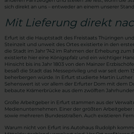
anderen Fahrzeugen und stellen Sie fest, worin die S
sich direkt an uns – entweder an einem unserer Stand
Mit Lieferung direkt na
Erfurt ist die Hauptstadt des Freistaats Thüringen u
Steinzeit und unweit des Ortes existierte in den er
die Stadt im Jahr 742 im Rahmen der Erhebung zum B
existierte hier eine Königspfalz und ein wichtiger Han
Hinsicht bis ins Jahr 1803 von den Mainzer Erzbischö
besaß die Stadt das Messeprivileg und war seit dem 1
beherbergen würde. In Erfurt studierte Martin Luthe
Sehenswert ist vor allem der Erfurter Dom mit dem D
bebaute Krämerbrücke aus dem zwölften Jahrhundert, w
Große Arbeitgeber in Erfurt stammen aus der Verwa
Medienunternehmen. Einer der größten Arbeitgeber
sowie mehreren Bundesstraßen. Auch existieren Fer
Warum nicht von Erfurt ins Autohaus Rudolph kommen