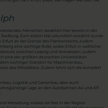
uto so gut nach Erfurt passt. Bei Fragen wenden Sie
olph
deslandes. Menschen siedelten hier bereits in der
he Siedlung. Zum ersten Mal urkundlich erwähnt wurde
 Erfurt an der Grenze des Frankenreichs, zudem
omberg eine wichtige Rolle, wobei Erfurt in weltlicher
andelsroute zwischen Leipzig und Antwerpen, zudem
ach eine der größten deutschen Universitäten
udem wichtiger Standort für Maschinenbau.
ke des Mittelalters. Zudem lohnt sich die komplett
nbau, Logistik und Gartenbau aber auch
kehrsgünstige Lage an den Autobahnen A4 und A71
.
d Merseburg, sodass wir fest in der Region