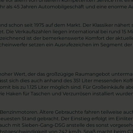
n Sie vor allem von unserem kompetenten Service mit ei
hr als 45 Jahren Automobilgeschäft und eine enorme Au
und schon seit 1975 auf dem Markt. Der Klassiker näher
 Die Verkaufszahlen liegen international bei rund 15 M
zeichnend ist der bemerkenswerte Komfort der aktuellen
einwerfer setzen ein Ausrufezeichen im Segment der 
hoher Wert, der das großzügige Raumangebot untermauert
sst sich dies auch anhand des 351 Liter messenden Kof
mit bis zu 1.125 Liter möglich sind. Für Großeinkäufe ab
ie Haken für Taschen und Verzurrösen installiert wurde
Benzinmotoren. Ältere Gebrauchte fahren teilweise auch 
uesten Stand gebracht. Der Einstieg erfolgt im Einlit
ch auch mit Sieben-Gang-DSG anstelle des sonst vorges
öchstgeschwindigkeit von 242 km/h. Spaß macht beim GT