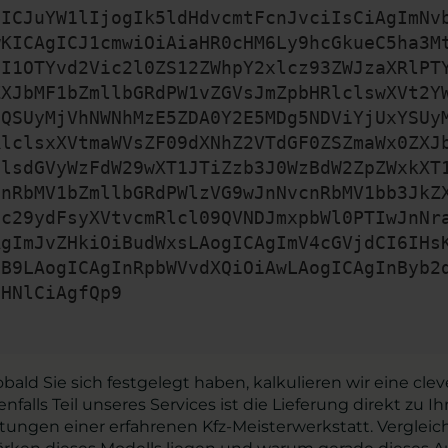
gICJuYW1lIjogIk5ldHdvcmtFcnJvciIsCiAgImNv
wKICAgICJ1cmwiOiAiaHR0cHM6Ly9hcGkueC5ha3M
zI1OTYvd2Vic2l0ZS12ZWhpY2xlcz93ZWJzaXRlPT
ZXJbMF1bZmllbGRdPW1vZGVsJmZpbHRlclswXVt2Y
zQSUyMjVhNWNhMzE5ZDA0Y2E5MDg5NDViYjUxYSUy
RlclsxXVtmaWVsZF09dXNhZ2VTdGF0ZSZmaWx0ZXJ
mlsdGVyWzFdW29wXT1JTiZzb3J0WzBdW2ZpZWxkXT
cnRbMV1bZmllbGRdPWlzVG9wJnNvcnRbMV1bb3JkZ
mc29ydFsyXVtvcmRlcl09QVNDJmxpbWl0PTIwJnNr
AgImJvZHkiOiBudWxsLAogICAgImV4cGVjdCI6IHs
CB9LAogICAgInRpbWVvdXQiOiAwLAogICAgInByb2
bHNlCiAgfQp9
bald Sie sich festgelegt haben, kalkulieren wir eine 
alls Teil unseres Services ist die Lieferung direkt zu I
eistungen einer erfahrenen Kfz-Meisterwerkstatt. Vergle