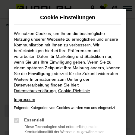
0
Zum
Hauptinhalt
Cookie Einstellungen
springen
Startseite
Fahrzeuge
Fahrzeugmarkt
Wir nutzen Cookies, um Ihnen die bestmögliche
Nutzung unserer Webseite zu ermöglichen und unsere
Kommunikation mit Ihnen zu verbessern. Wir
berücksichtigen hierbei Ihre Präferenzen und
Autohaus Rudolph
verarbeiten Daten für Marketing und Statistiken nur,
wenn Sie uns Ihre Einwilligung geben. Wenn Sie zu
Fahrzeugmarkt
einem späteren Zeitpunkt Ihre Meinung ändern, können
Sie die Einwilligung jederzeit für die Zukunft widerrufen.
Weitere Informationen zum Umfang der
Bei Autohaus Rudolph finden Sie
Datenverarbeitung finden Sie hier:
immer das passende Fahrzeug.
Datenschutzerklärung
,
Cookie-Richtlinie
.
Impressum
Folgende Kategorien von Cookies werden von uns eingesetzt:
Essentiell
Diese Technologien sind erforderlich, um die
Kernfunktionalität der Webseite zu gewährleisten.