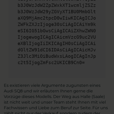
b3J0WzJdW2ZpZWxkXT1wcmljZSZz
b3J0WzJdW29yZGVyXT1BU0MmbGlt
aXQ9MjAmc2tpcD0wIiwKICAgICJo
ZWFkZXJzIjoge30sCiAgICAiYm9k
eSI6IG51bGwsCiAgICAiZXhwZWN0
IjogewogICAgICAicmVzcG9uc2VU
eXBlIjogIiIKICAgIH0sCiAgICAi
dGltZW91dCI6IDAsCiAgICAicHJv
Z3Jlc3MiOiBudWxsLAogICAgInJp
c2t5IjogZmFsc2UKICB9Cn0=
Es existieren viele Argumente zugunsten eines
Audi SQ8 und wir erläutern Ihnen gerne die
Vorzüge dieses Modells. Der Weg aus Halle (Saale)
ist nicht weit und unser Team steht Ihnen mit viel
Fachwissen und Liebe zum Beruf zur Seite. Für uns
zählt nicht nur der Verkauf, sondern zudem der