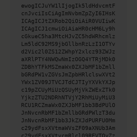
ewogICJuYW1lIjogIk5ldHdvcmtF
cnJvciIsCiAgImNvbmZpZyI6IHsK
ICAgICJtZXRob2QiOiAiR0VUIiwK
ICAgICJ1cmwiOiAiaHR0cHM6Ly9h
cGkueC5ha3MtcHJvZC5hdWRhcmlz
Lm5ldC92MS9jbGllbnRzLzI1OTYv
d2Vic2l0ZS12ZWhpY2xlcz93ZWJz
aXRlPTY4NWQwNmIzOGQ4YTRjMDk0
ZDBhYTFkMSZmaWx0ZXJbMF1bZmll
bGRdPW1vZGVsJmZpbHRlclswXVt2
YWx1ZV09JTVCJTdCJTIyYXVkYXJp
c19pZCUyMiUzQSUyMjVkZWExZTk0
YjkzZTU2NDRhNTVjY2RhMiUyMiU3
RCU1RCZmaWx0ZXJbMF1bb3BdPUlO
JnNvcnRbMF1bZmllbGRdPWlzT3du
JnNvcnRbMF1bb3JkZXJdPURFU0Mm
c29ydFsxXVtmaWVsZF09aXNUb3Am
c29ydFsxXVtvcmRlcl09REVTQyZz