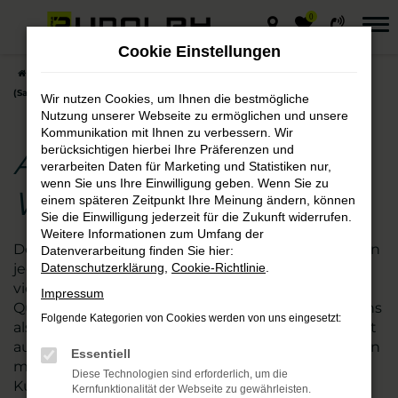
0
Zum
Hauptinhalt
Cookie Einstellungen
springen
Startseite
Halle (Saale)
Audi
Audi SQ8 – die gute Wahl für Halle
(Saale)
Wir nutzen Cookies, um Ihnen die bestmögliche
Nutzung unserer Webseite zu ermöglichen und unsere
Kommunikation mit Ihnen zu verbessern. Wir
berücksichtigen hierbei Ihre Präferenzen und
Audi SQ8 – die gute
verarbeiten Daten für Marketing und Statistiken nur,
wenn Sie uns Ihre Einwilligung geben. Wenn Sie zu
Wahl für Halle (Saale)
einem späteren Zeitpunkt Ihre Meinung ändern, können
Sie die Einwilligung jederzeit für die Zukunft widerrufen.
Weitere Informationen zum Umfang der
Der Audi SQ8 passt ebenso nach Halle (Saale) wie in
Datenverarbeitung finden Sie hier:
jede andere Stadt. Kaum ein anderes Modell ist so
Datenschutzerklärung
,
Cookie-Richtlinie
.
vielseitig und besticht zudem durch exzellente
Impressum
Qualität. Wir vom Autohaus Rudolph verstehen uns
Folgende Kategorien von Cookies werden von uns eingesetzt:
als Experten für die Fahrzeuge von Audi und damit
auch den SQ8. Seit vielen Jahren sind wir zudem an
Essentiell
mehreren nah gelegenen Standorten für
Diese Technologien sind erforderlich, um die
Kundinnen und Kunden aus Halle (Saale) und
Kernfunktionalität der Webseite zu gewährleisten.