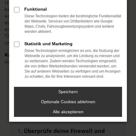
Umgebung tätig. Mehr als 110 Mitarbeitende
kümmern sich um Ihre Belange und beraten
Funktional
kompetent und stets individuell. Sie allein
Diese Technologien bieten die bestmögliche Funktionalität
der Webseite. Services von Drittanbietern wie Google
entscheiden, ob Ihr Audi SQ8 ein Neuwagen oder
Maps, Chats, Fahrzeugbewertungssystem und weitere
ein Gebrauchter sein soll und auch
werden aktiviert.
Tageszulassungen oder Jahreswagen zählen zu
unserem Portfolio. Steigen Sie ein.
Statistik und Marketing
Diese Technologien ermöglichen es uns, die Nutzung der
Kategorie
Webseite zu analysieren, um die Leistung zu messen und
Audi SQ8 Gebrauchtwagen Halle (Saale)
zu verbessern. Zudem werden Technologien eingesetzt,
die von dritten Werbetreibenden verwendet werden, um
Sie auf anderen Webseiten zu verfolgen und um Anzeigen
zu schalten, die für Ihre Interessen relevant sind.
Fehler: Network Error
Speichern
Beim Laden ist ein Fehler aufgetreten.
Optionale Cookies ablehnen
Hier sind ein paar Tipps, die dir helfen
Alle akzeptieren
können:
Überprüfe deine Firewall und