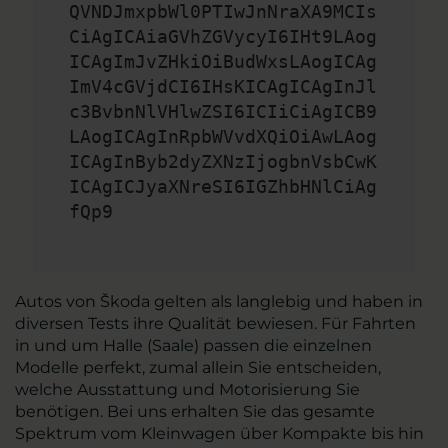
QVNDJmxpbWl0PTIwJnNraXA9MCIs
CiAgICAiaGVhZGVycyI6IHt9LAog
ICAgImJvZHkiOiBudWxsLAogICAg
ImV4cGVjdCI6IHsKICAgICAgInJl
c3BvbnNlVHlwZSI6ICIiCiAgICB9
LAogICAgInRpbWVvdXQiOiAwLAog
ICAgInByb2dyZXNzIjogbnVsbCwK
ICAgICJyaXNreSI6IGZhbHNlCiAg
fQp9
Autos von Škoda gelten als langlebig und haben in
diversen Tests ihre Qualität bewiesen. Für Fahrten
in und um Halle (Saale) passen die einzelnen
Modelle perfekt, zumal allein Sie entscheiden,
welche Ausstattung und Motorisierung Sie
benötigen. Bei uns erhalten Sie das gesamte
Spektrum vom Kleinwagen über Kompakte bis hin