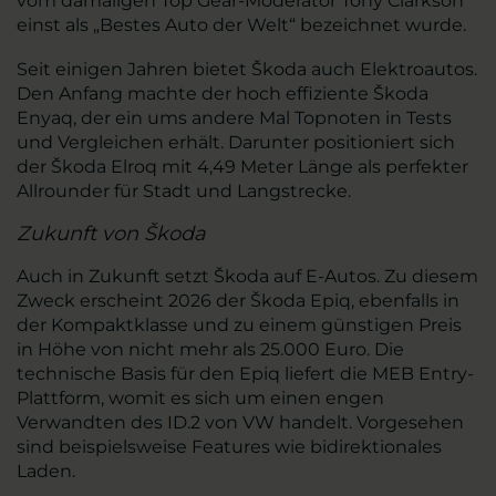
vom damaligen Top Gear-Moderator Tony Clarkson
einst als „Bestes Auto der Welt“ bezeichnet wurde.
Seit einigen Jahren bietet Škoda auch Elektroautos.
Den Anfang machte der hoch effiziente Škoda
Enyaq, der ein ums andere Mal Topnoten in Tests
und Vergleichen erhält. Darunter positioniert sich
der Škoda Elroq mit 4,49 Meter Länge als perfekter
Allrounder für Stadt und Langstrecke.
Zukunft von Škoda
Auch in Zukunft setzt Škoda auf E-Autos. Zu diesem
Zweck erscheint 2026 der Škoda Epiq, ebenfalls in
der Kompaktklasse und zu einem günstigen Preis
in Höhe von nicht mehr als 25.000 Euro. Die
technische Basis für den Epiq liefert die MEB Entry-
Plattform, womit es sich um einen engen
Verwandten des ID.2 von VW handelt. Vorgesehen
sind beispielsweise Features wie bidirektionales
Laden.