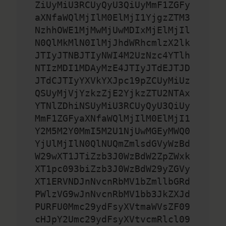
ZiUyMiU3RCUyQyU3QiUyMmF1ZGFy
aXNfaWQlMjIlM0ElMjI1YjgzZTM3
NzhhOWE1MjMwMjUwMDIxMjElMjIl
N0QlMkMlN0IlMjJhdWRhcmlzX2lk
JTIyJTNBJTIyNWI4M2UzNzc4YTlh
NTIzMDI1MDAyMzE4JTIyJTdEJTJD
JTdCJTIyYXVkYXJpc19pZCUyMiUz
QSUyMjVjYzkzZjE2YjkzZTU2NTAx
YTNlZDhiNSUyMiU3RCUyQyU3QiUy
MmF1ZGFyaXNfaWQlMjIlM0ElMjI1
Y2M5M2Y0MmI5M2U1NjUwMGEyMWQ0
YjUlMjIlN0QlNUQmZmlsdGVyWzBd
W29wXT1JTiZzb3J0WzBdW2ZpZWxk
XT1pc093biZzb3J0WzBdW29yZGVy
XT1ERVNDJnNvcnRbMV1bZmllbGRd
PWlzVG9wJnNvcnRbMV1bb3JkZXJd
PURFU0Mmc29ydFsyXVtmaWVsZF09
cHJpY2Umc29ydFsyXVtvcmRlcl09