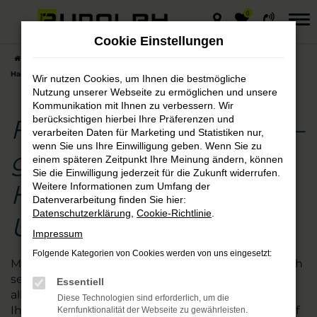
0
Zum
Hauptinhalt
Cookie Einstellungen
springen
Startseite
Halle (Saale)
Fahrzeuge von Škoda – große Auswahl für
Halle (Saale) und Umgebung
Wir nutzen Cookies, um Ihnen die bestmögliche
Nutzung unserer Webseite zu ermöglichen und unsere
Kommunikation mit Ihnen zu verbessern. Wir
berücksichtigen hierbei Ihre Präferenzen und
Fahrzeuge von Škoda –
verarbeiten Daten für Marketing und Statistiken nur,
wenn Sie uns Ihre Einwilligung geben. Wenn Sie zu
große Auswahl für
einem späteren Zeitpunkt Ihre Meinung ändern, können
Sie die Einwilligung jederzeit für die Zukunft widerrufen.
Halle (Saale) und
Weitere Informationen zum Umfang der
Datenverarbeitung finden Sie hier:
Datenschutzerklärung
,
Cookie-Richtlinie
.
Umgebung
Impressum
Folgende Kategorien von Cookies werden von uns eingesetzt:
Mobilität in der Region Halle (Saale) kann so einfach
sein. Mit einem Fahrzeug von Škoda machen Sie
Essentiell
alles richtig und setzen auf Komfort und Qualität.
Diese Technologien sind erforderlich, um die
Ihr Autohaus Rudolph existiert seit 1977 und ist tief
Kernfunktionalität der Webseite zu gewährleisten.