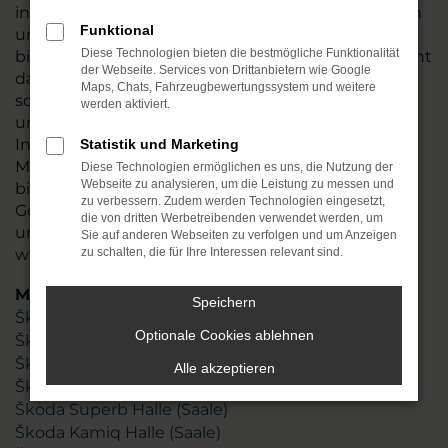
in der Region verwurzelt. An mehreren Standorten
Funktional
unweit von Halle (Saale) sind wir für Sie da und
Diese Technologien bieten die bestmögliche Funktionalität
bieten ein breites Spektrum an Leistungen. Es geht
der Webseite. Services von Drittanbietern wie Google
dabei nicht nur um den reinen Verkauf von Škoda,
Maps, Chats, Fahrzeugbewertungssystem und weitere
sondern auch um kompetente Beratung und
werden aktiviert.
unseren Service, der Sie in den Mittelpunkt stellt.
Insgesamt sind mehr als 110 hochmotivierte
Statistik und Marketing
Mitarbeiterinnen und Mitarbeiter für Sie da und
Diese Technologien ermöglichen es uns, die Nutzung der
Webseite zu analysieren, um die Leistung zu messen und
bieten Ihnen sowohl Neuwagen als auch
zu verbessern. Zudem werden Technologien eingesetzt,
Gebrauchtfahrzeuge und natürlich Jahreswagen
die von dritten Werbetreibenden verwendet werden, um
und Tageszulassungen – ganz so, wie Sie es sich
Sie auf anderen Webseiten zu verfolgen und um Anzeigen
wünschen.
zu schalten, die für Ihre Interessen relevant sind.
Modelle
Speichern
Škoda Fabia Halle (Saale)
Optionale Cookies ablehnen
Škoda Karoq Halle (Saale)
Škoda Kodiaq Halle (Saale)
Alle akzeptieren
Škoda Octavia Halle (Saale)
Škoda Superb Halle (Saale)
Škoda Kamiq Halle (Saale)