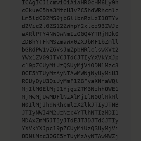
ICAgICJ1cmwiOiAiaHR0cHM6Ly9h
cGkueC5ha3MtcHJvZC5hdWRhcmlz
Lm5ldC92MS9jbGllbnRzLzI1OTYv
d2Vic2l0ZS12ZWhpY2xlcz93ZWJz
aXRlPTY4NWQwNmIzOGQ4YTRjMDk0
ZDBhYTFkMSZmaWx0ZXJbMF1bZmll
bGRdPW1vZGVsJmZpbHRlclswXVt2
YWx1ZV09JTVCJTdCJTIyYXVkYXJp
c19pZCUyMiUzQSUyMjViODNlMzc3
OGE5YTUyMzAyNTAwMWNjNyUyMiU3
RCUyQyU3QiUyMmF1ZGFyaXNfaWQl
MjIlM0ElMjI1YjgzZTM3NzhhOWE1
MjMwMjUwMDFlNzAlMjIlN0QlMkMl
N0IlMjJhdWRhcmlzX2lkJTIyJTNB
JTIyNWI4M2UzNzc4YTlhNTIzMDI1
MDAxZmM5JTIyJTdEJTJDJTdCJTIy
YXVkYXJpc19pZCUyMiUzQSUyMjVi
ODNlMzc3OGE5YTUyMzAyNTAwMWZj