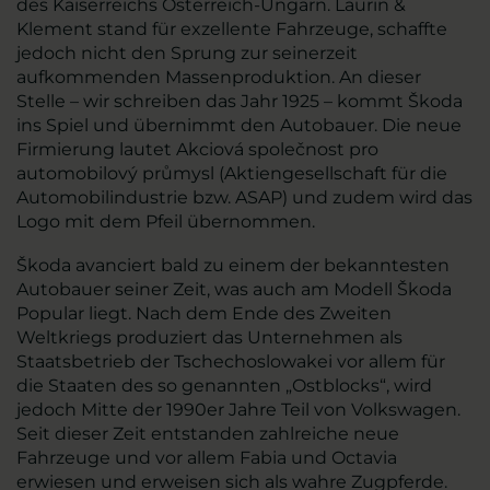
des Kaiserreichs Österreich-Ungarn. Laurin &
Klement stand für exzellente Fahrzeuge, schaffte
jedoch nicht den Sprung zur seinerzeit
aufkommenden Massenproduktion. An dieser
Stelle – wir schreiben das Jahr 1925 – kommt Škoda
ins Spiel und übernimmt den Autobauer. Die neue
Firmierung lautet Akciová společnost pro
automobilový průmysl (Aktiengesellschaft für die
Automobilindustrie bzw. ASAP) und zudem wird das
Logo mit dem Pfeil übernommen.
Škoda avanciert bald zu einem der bekanntesten
Autobauer seiner Zeit, was auch am Modell Škoda
Popular liegt. Nach dem Ende des Zweiten
Weltkriegs produziert das Unternehmen als
Staatsbetrieb der Tschechoslowakei vor allem für
die Staaten des so genannten „Ostblocks“, wird
jedoch Mitte der 1990er Jahre Teil von Volkswagen.
Seit dieser Zeit entstanden zahlreiche neue
Fahrzeuge und vor allem Fabia und Octavia
erwiesen und erweisen sich als wahre Zugpferde.