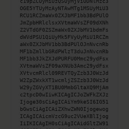
c19pZCUyMiUzQSUyMjViODNlMzc3
OGE5YTUyMzAyNTAwMTg1MSUyMiU3
RCU1RCZmaWx0ZXJbMF1bb3BdPUlO
JmZpbHRlclsxXVtmaWVsZF09dXNh
Z2VTdGF0ZSZmaWx0ZXJbMV1bdmFs
dWVdPSU1QiUyMk5FVyUyMiU1RCZm
aWx0ZXJbMV1bb3BdPUlOJnNvcnRb
MF1bZmllbGRdPWlzT3duJnNvcnRb
MF1bb3JkZXJdPURFU0Mmc29ydFsx
XVtmaWVsZF09aXNUb3Amc29ydFsx
XVtvcmRlcl09REVTQyZzb3J0WzJd
W2ZpZWxkXT1wcmljZSZzb3J0WzJd
W29yZGVyXT1BU0MmbGltaXQ9MjAm
c2tpcD0wIiwKICAgICJoZWFkZXJz
Ijoge30sCiAgICAiYm9keSI6IG51
bGwsCiAgICAiZXhwZWN0Ijogewog
ICAgICAicmVzcG9uc2VUeXBlIjog
IiIKICAgIH0sCiAgICAidGltZW91