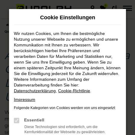
0
Zum
Hauptinhalt
Cookie Einstellungen
springen
Startseite
Leipzig
Audi
Audi A5
Audi A5 Neuwagen – 1a
Qualität für Fahrten in Leipzig und Umgebung
Wir nutzen Cookies, um Ihnen die bestmögliche
Nutzung unserer Webseite zu ermöglichen und unsere
Kommunikation mit Ihnen zu verbessern. Wir
berücksichtigen hierbei Ihre Präferenzen und
Audi A5 Neuwagen – 1a
verarbeiten Daten für Marketing und Statistiken nur,
wenn Sie uns Ihre Einwilligung geben. Wenn Sie zu
Qualität für Fahrten in
einem späteren Zeitpunkt Ihre Meinung ändern, können
Sie die Einwilligung jederzeit für die Zukunft widerrufen.
Leipzig und
Weitere Informationen zum Umfang der
Datenverarbeitung finden Sie hier:
Datenschutzerklärung
,
Cookie-Richtlinie
.
Umgebung
Impressum
Folgende Kategorien von Cookies werden von uns eingesetzt:
Wer beim Autokauf auf der sicheren Seite sein
möchte, steigt in einen Audi A5 Neuwagen zum
Essentiell
günstigen Preis. Wir vom Autohaus Rudolph sind
Diese Technologien sind erforderlich, um die
seit vielen Jahren auf diese Marke spezialisiert und
Kernfunktionalität der Webseite zu gewährleisten.