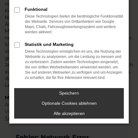
richten uns ausdrücklich auch an unsere
Funktional
Kundschaft in Leipzig. Der Vorteil, den ein Audi A5
Diese Technologien bieten die bestmögliche Funktionalität
Neuwagen bietet, liegt in der individuellen
der Webseite. Services von Drittanbietern wie Google
Ausstattung und der freien Auswahl hinsichtlich
Maps, Chats, Fahrzeugbewertungssystem und weitere
Motorisierung, Lackierung und aller Extras. Wir
werden aktiviert.
nennen es „Konfigurieren“ und meinen damit, dass
Sie exakt das Auto erhalten, das Ihren
Statistik und Marketing
Vorstellungen entspricht. Dabei beraten wir Sie
Diese Technologien ermöglichen es uns, die Nutzung der
Webseite zu analysieren, um die Leistung zu messen und
gern und bringen das Fachwissen aus mehr als 45
zu verbessern. Zudem werden Technologien eingesetzt,
Jahren in der Automobilbranche ein. Freuen Sie sich
die von dritten Werbetreibenden verwendet werden, um
auf ein gut geschultes und hoch motiviertes Team,
Sie auf anderen Webseiten zu verfolgen und um Anzeigen
das genau weiß, worauf es bei der Mobilität in
zu schalten, die für Ihre Interessen relevant sind.
Leipzig ankommt
Speichern
Marken
Optionale Cookies ablehnen
Audi
VW
Alle akzeptieren
Škoda
Fehler: Network Error