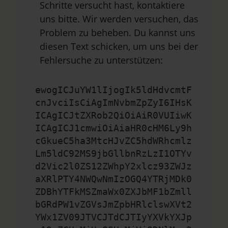
Schritte versucht hast, kontaktiere
uns bitte. Wir werden versuchen, das
Problem zu beheben. Du kannst uns
diesen Text schicken, um uns bei der
Fehlersuche zu unterstützen:
ewogICJuYW1lIjogIk5ldHdvcmtF
cnJvciIsCiAgImNvbmZpZyI6IHsK
ICAgICJtZXRob2QiOiAiR0VUIiwK
ICAgICJ1cmwiOiAiaHR0cHM6Ly9h
cGkueC5ha3MtcHJvZC5hdWRhcmlz
Lm5ldC92MS9jbGllbnRzLzI1OTYv
d2Vic2l0ZS12ZWhpY2xlcz93ZWJz
aXRlPTY4NWQwNmIzOGQ4YTRjMDk0
ZDBhYTFkMSZmaWx0ZXJbMF1bZmll
bGRdPW1vZGVsJmZpbHRlclswXVt2
YWx1ZV09JTVCJTdCJTIyYXVkYXJp