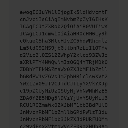
ewogICJuYW1lIjogIk5ldHdvcmtF
cnJvciIsCiAgImNvbmZpZyI6IHsK
ICAgICJtZXRob2QiOiAiR0VUIiwK
ICAgICJ1cmwiOiAiaHR0cHM6Ly9h
cGkueC5ha3MtcHJvZC5hdWRhcmlz
Lm5ldC92MS9jbGllbnRzLzI1OTYv
d2Vic2l0ZS12ZWhpY2xlcz93ZWJz
aXRlPTY4NWQwNmIzOGQ4YTRjMDk0
ZDBhYTFkMSZmaWx0ZXJbMF1bZmll
bGRdPW1vZGVsJmZpbHRlclswXVt2
YWx1ZV09JTVCJTdCJTIyYXVkYXJp
c19pZCUyMiUzQSUyMjVhNWNhMzE5
ZDA0Y2E5MDg5NDViYjUxYSUyMiU3
RCU1RCZmaWx0ZXJbMF1bb3BdPUlO
JnNvcnRbMF1bZmllbGRdPWlzT3du
JnNvcnRbMF1bb3JkZXJdPURFU0Mm
c29ydFsxXVtmaWVsZF09aXNUb3Am