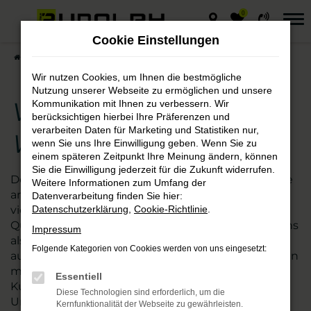
0
Zum
Hauptinhalt
Cookie Einstellungen
springen
Startseite
Leipzig
VW
VW Polo – die gute Wahl für Leipzig
Wir nutzen Cookies, um Ihnen die bestmögliche
Nutzung unserer Webseite zu ermöglichen und unsere
VW Polo – die gute
Kommunikation mit Ihnen zu verbessern. Wir
berücksichtigen hierbei Ihre Präferenzen und
verarbeiten Daten für Marketing und Statistiken nur,
Wahl für Leipzig
wenn Sie uns Ihre Einwilligung geben. Wenn Sie zu
einem späteren Zeitpunkt Ihre Meinung ändern, können
Sie die Einwilligung jederzeit für die Zukunft widerrufen.
Der VW Polo passt ebenso nach Leipzig wie in jede
Weitere Informationen zum Umfang der
andere Stadt. Kaum ein anderes Modell ist so
Datenverarbeitung finden Sie hier:
vielseitig und besticht zudem durch exzellente
Datenschutzerklärung
,
Cookie-Richtlinie
.
Qualität. Wir vom Autohaus Rudolph verstehen uns
Impressum
als Experten für die Fahrzeuge von VW und damit
Folgende Kategorien von Cookies werden von uns eingesetzt:
auch den Polo. Seit vielen Jahren sind wir zudem an
mehreren nah gelegenen Standorten für
Essentiell
Kundinnen und Kunden aus Leipzig und
Diese Technologien sind erforderlich, um die
Umgebung tätig. Mehr als 110 Mitarbeitende
Kernfunktionalität der Webseite zu gewährleisten.