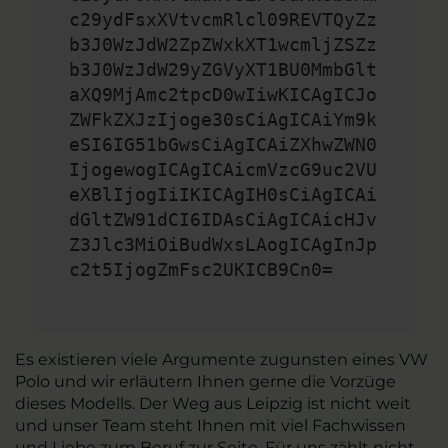
c29ydFsxXVtvcmRlcl09REVTQyZz
b3J0WzJdW2ZpZWxkXT1wcmljZSZz
b3J0WzJdW29yZGVyXT1BU0MmbGlt
aXQ9MjAmc2tpcD0wIiwKICAgICJo
ZWFkZXJzIjoge30sCiAgICAiYm9k
eSI6IG51bGwsCiAgICAiZXhwZWN0
IjogewogICAgICAicmVzcG9uc2VU
eXBlIjogIiIKICAgIH0sCiAgICAi
dGltZW91dCI6IDAsCiAgICAicHJv
Z3Jlc3MiOiBudWxsLAogICAgInJp
c2t5IjogZmFsc2UKICB9Cn0=
Es existieren viele Argumente zugunsten eines VW
Polo und wir erläutern Ihnen gerne die Vorzüge
dieses Modells. Der Weg aus Leipzig ist nicht weit
und unser Team steht Ihnen mit viel Fachwissen
und Liebe zum Beruf zur Seite. Für uns zählt nicht