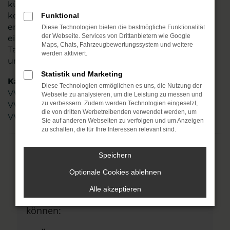
kümmern sich um Ihre Belange und beraten
kompetent und stets individuell. Sie allein
Funktional
entscheiden, ob Ihr VW Polo ein Neuwagen oder
Diese Technologien bieten die bestmögliche Funktionalität
der Webseite. Services von Drittanbietern wie Google
ein Gebrauchter sein soll und auch
Maps, Chats, Fahrzeugbewertungssystem und weitere
Tageszulassungen oder Jahreswagen zählen zu
werden aktiviert.
unserem Portfolio. Steigen Sie ein.
Statistik und Marketing
Kategorie
Diese Technologien ermöglichen es uns, die Nutzung der
VW Polo Gebrauchtwagen Leipzig
Webseite zu analysieren, um die Leistung zu messen und
VW Polo Neuwagen Leipzig
zu verbessern. Zudem werden Technologien eingesetzt,
die von dritten Werbetreibenden verwendet werden, um
VW Polo Leipzig
Sie auf anderen Webseiten zu verfolgen und um Anzeigen
zu schalten, die für Ihre Interessen relevant sind.
Speichern
Fehler: Network Error
Optionale Cookies ablehnen
Beim Laden ist ein Fehler aufgetreten.
Alle akzeptieren
Hier sind ein paar Tipps, die dir helfen
können: