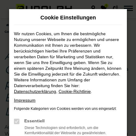
0
Zum
Hauptinhalt
Cookie Einstellungen
springen
Startseite
Lutherstadt Eisleben
Audi
Audi A5
Audi A5
Gebrauchtwagen – die preisgünstige Entscheidung für Lutherstadt Eisleben
Wir nutzen Cookies, um Ihnen die bestmögliche
Nutzung unserer Webseite zu ermöglichen und unsere
Kommunikation mit Ihnen zu verbessern. Wir
berücksichtigen hierbei Ihre Präferenzen und
Audi A5
verarbeiten Daten für Marketing und Statistiken nur,
wenn Sie uns Ihre Einwilligung geben. Wenn Sie zu
Gebrauchtwagen – die
einem späteren Zeitpunkt Ihre Meinung ändern, können
Sie die Einwilligung jederzeit für die Zukunft widerrufen.
preisgünstige
Weitere Informationen zum Umfang der
Datenverarbeitung finden Sie hier:
Datenschutzerklärung
,
Cookie-Richtlinie
.
Entscheidung für
Impressum
Lutherstadt Eisleben
Folgende Kategorien von Cookies werden von uns eingesetzt:
Essentiell
Augen auf beim Audi A5 Gebrauchtwagen- Kauf.
Diese Technologien sind erforderlich, um die
Wir vom Autohaus Rudolph schauen für Sie genau
Kernfunktionalität der Webseite zu gewährleisten.