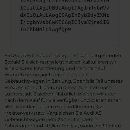
ICAgICAgInJlc3BvbnNlVHlwZSI6
ICIiCiAgICB9LAogICAgInRpbWVv
dXQiOiAwLAogICAgInByb2dyZXNz
IjogbnVsbCwKICAgICJyaXNreSI6
IGZhbHNlCiAgfQp9
Ein Audi A5 Gebrauchtwagen ist schnell gefunden.
Sobald Sie sich festgelegt haben, kalkulieren wir
eine clevere Finanzierung und nehmen auf
Wunsch gerne auch Ihren aktuellen
Gebrauchtwagen in Zahlung. Ebenfalls Teil unseres
Services ist die Lieferung direkt zu Ihnen nach
Lutherstadt Eisleben. Natürlich bleiben wir auch
nach dem Kauf für Sie verfügbar und bieten Ihnen
alle Dienstleistungen einer erfahrenen Kfz-
Meisterwerkstatt. Vergleichen Sie Audi A5
Gebrauchtwagen jederzeit mit anderen
Fahrzeugen und stellen Sie fest, worin die Stärken