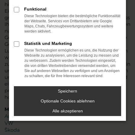
hin und führen vor dem Verkauf nach Lutherstadt
Funktional
Eisleben oder an einen anderen Ort einen
Diese Technologien bieten die bestmögliche Funktionalität
gründlichen Check durch. Wir stellen so sicher, dass
der Webseite. Services von Drittanbietern wie Google
Ihr Fahrzeug einwandfrei funktioniert und tauschen
Maps, Chats, Fahrzeugbewertungssystem und weitere
natürlich auch Verschleißteile aus. Audi A5
werden aktiviert.
Gebrauchtwagen sind in den meisten Fällen junge
Statistik und Marketing
Gebrauchte, die noch einige Jahre Mobilität in
Lutherstadt Eisleben möglich machen. Angeboten
Diese Technologien ermöglichen es uns, die Nutzung der
Webseite zu analysieren, um die Leistung zu messen und
werden die Fahrzeug zum fairen Preis und sind
zu verbessern. Zudem werden Technologien eingesetzt,
zudem nahezu umgehend verfügbar. Stöbern Sie in
die von dritten Werbetreibenden verwendet werden, um
unserem Sortiment oder lassen Sie sich gezielt von
Sie auf anderen Webseiten zu verfolgen und um Anzeigen
zu schalten, die für Ihre Interessen relevant sind.
uns beraten. Mit mehr als 45 Jahren Erfahrung und
einem Team aus mehr als 110 Mitarbeitenden
profitieren Sie von unserem erstklassigen Know-
Speichern
how und unserer Liebe zum Service.
Optionale Cookies ablehnen
Marken
Alle akzeptieren
Audi
VW
Škoda