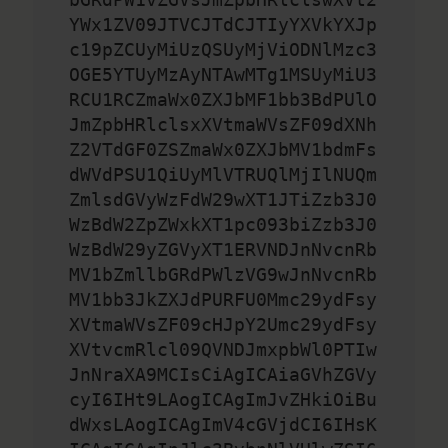
YWx1ZV09JTVCJTdCJTIyYXVkYXJp
c19pZCUyMiUzQSUyMjViODNlMzc3
OGE5YTUyMzAyNTAwMTg1MSUyMiU3
RCU1RCZmaWx0ZXJbMF1bb3BdPUlO
JmZpbHRlclsxXVtmaWVsZF09dXNh
Z2VTdGF0ZSZmaWx0ZXJbMV1bdmFs
dWVdPSU1QiUyMlVTRUQlMjIlNUQm
ZmlsdGVyWzFdW29wXT1JTiZzb3J0
WzBdW2ZpZWxkXT1pc093biZzb3J0
WzBdW29yZGVyXT1ERVNDJnNvcnRb
MV1bZmllbGRdPWlzVG9wJnNvcnRb
MV1bb3JkZXJdPURFU0Mmc29ydFsy
XVtmaWVsZF09cHJpY2Umc29ydFsy
XVtvcmRlcl09QVNDJmxpbWl0PTIw
JnNraXA9MCIsCiAgICAiaGVhZGVy
cyI6IHt9LAogICAgImJvZHkiOiBu
dWxsLAogICAgImV4cGVjdCI6IHsK