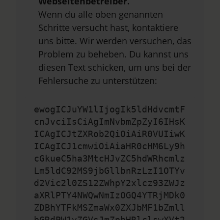
Webseitenbetreiber.
Wenn du alle oben genannten
Schritte versucht hast, kontaktiere
uns bitte. Wir werden versuchen, das
Problem zu beheben. Du kannst uns
diesen Text schicken, um uns bei der
Fehlersuche zu unterstützen:
ewogICJuYW1lIjogIk5ldHdvcmtF
cnJvciIsCiAgImNvbmZpZyI6IHsK
ICAgICJtZXRob2QiOiAiR0VUIiwK
ICAgICJ1cmwiOiAiaHR0cHM6Ly9h
cGkueC5ha3MtcHJvZC5hdWRhcmlz
Lm5ldC92MS9jbGllbnRzLzI1OTYv
d2Vic2l0ZS12ZWhpY2xlcz93ZWJz
aXRlPTY4NWQwNmIzOGQ4YTRjMDk0
ZDBhYTFkMSZmaWx0ZXJbMF1bZmll
bGRdPW1vZGVsJmZpbHRlclswXVt2