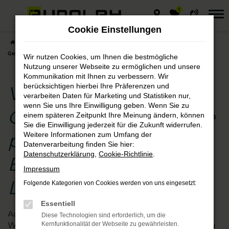
0
Zum
Hauptinhalt
Cookie Einstellungen
springen
Startseite
Lutherstadt Eisleben
VW
VW Golf
VW Golf
Gebrauchtwagen – die preisgünstige Entscheidung für Lutherstadt Eisleben
Wir nutzen Cookies, um Ihnen die bestmögliche
Nutzung unserer Webseite zu ermöglichen und unsere
Kommunikation mit Ihnen zu verbessern. Wir
berücksichtigen hierbei Ihre Präferenzen und
VW Golf
verarbeiten Daten für Marketing und Statistiken nur,
wenn Sie uns Ihre Einwilligung geben. Wenn Sie zu
Gebrauchtwagen – die
einem späteren Zeitpunkt Ihre Meinung ändern, können
Sie die Einwilligung jederzeit für die Zukunft widerrufen.
preisgünstige
Weitere Informationen zum Umfang der
Datenverarbeitung finden Sie hier:
Datenschutzerklärung
,
Cookie-Richtlinie
.
Entscheidung für
Impressum
Lutherstadt Eisleben
Folgende Kategorien von Cookies werden von uns eingesetzt:
Essentiell
Augen auf beim VW Golf Gebrauchtwagen- Kauf.
Diese Technologien sind erforderlich, um die
Wir vom Autohaus Rudolph schauen für Sie genau
Kernfunktionalität der Webseite zu gewährleisten.