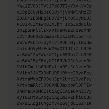
YWx1ZV09JTVCJTdCJTIyYXVkYXJp
c19pZCUyMiUzQSUyMjVhNWNhMzE5
ZDA0Y2E5MDg5NDViYjUxOSUyMiU3
RCU1RCZmaWx0ZXJbMF1bb3BdPUlO
JmZpbHRlclsxXVtmaWVsZF09dXNh
Z2VTdGF0ZSZmaWx0ZXJbMV1bdmFs
dWVdPSU1QiUyMlVTRUQlMjIlNUQm
ZmlsdGVyWzFdW29wXT1JTiZzb3J0
WzBdW2ZpZWxkXT1pc093biZzb3J0
WzBdW29yZGVyXT1ERVNDJnNvcnRb
MV1bZmllbGRdPWlzVG9wJnNvcnRb
MV1bb3JkZXJdPURFU0Mmc29ydFsy
XVtmaWVsZF09cHJpY2Umc29ydFsy
XVtvcmRlcl09QVNDJmxpbWl0PTIw
JnNraXA9MCIsCiAgICAiaGVhZGVy
cyI6IHt9LAogICAgImJvZHkiOiBu
dWxsLAogICAgImV4cGVjdCI6IHsK