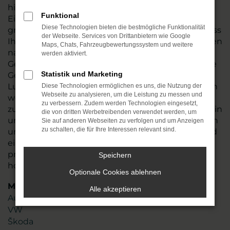
hin und führen vor dem Verkauf nach Lutherstadt
Funktional
Eisleben oder an einen anderen Ort einen
Diese Technologien bieten die bestmögliche Funktionalität
gründlichen Check durch. Wir stellen so sicher, dass
der Webseite. Services von Drittanbietern wie Google
Ihr Fahrzeug einwandfrei funktioniert und tauschen
Maps, Chats, Fahrzeugbewertungssystem und weitere
natürlich auch Verschleißteile aus. VW Golf
werden aktiviert.
Gebrauchtwagen sind in den meisten Fällen junge
Statistik und Marketing
Gebrauchte, die noch einige Jahre Mobilität in
Lutherstadt Eisleben möglich machen. Angeboten
Diese Technologien ermöglichen es uns, die Nutzung der
Webseite zu analysieren, um die Leistung zu messen und
werden die Fahrzeug zum fairen Preis und sind
zu verbessern. Zudem werden Technologien eingesetzt,
zudem nahezu umgehend verfügbar. Stöbern Sie in
die von dritten Werbetreibenden verwendet werden, um
unserem Sortiment oder lassen Sie sich gezielt von
Sie auf anderen Webseiten zu verfolgen und um Anzeigen
zu schalten, die für Ihre Interessen relevant sind.
uns beraten. Mit mehr als 45 Jahren Erfahrung und
einem Team aus mehr als 110 Mitarbeitenden
profitieren Sie von unserem erstklassigen Know-
Speichern
how und unserer Liebe zum Service.
Optionale Cookies ablehnen
Marken
Alle akzeptieren
Audi
VW
Škoda