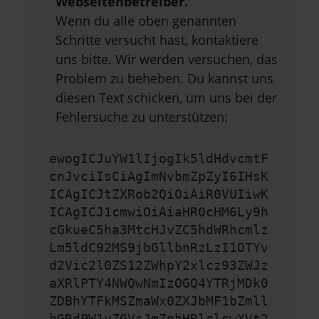
Webseitenbetreiber.
Wenn du alle oben genannten
Schritte versucht hast, kontaktiere
uns bitte. Wir werden versuchen, das
Problem zu beheben. Du kannst uns
diesen Text schicken, um uns bei der
Fehlersuche zu unterstützen:
ewogICJuYW1lIjogIk5ldHdvcmtF
cnJvciIsCiAgImNvbmZpZyI6IHsK
ICAgICJtZXRob2QiOiAiR0VUIiwK
ICAgICJ1cmwiOiAiaHR0cHM6Ly9h
cGkueC5ha3MtcHJvZC5hdWRhcmlz
Lm5ldC92MS9jbGllbnRzLzI1OTYv
d2Vic2l0ZS12ZWhpY2xlcz93ZWJz
aXRlPTY4NWQwNmIzOGQ4YTRjMDk0
ZDBhYTFkMSZmaWx0ZXJbMF1bZmll
bGRdPW1vZGVsJmZpbHRlclswXVt2