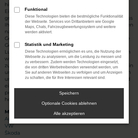
hin und führen vor dem Verkauf nach Lutherstadt
Funktional
Eisleben oder an einen anderen Ort einen
Diese Technologien bieten die bestmögliche Funktionalität
gründlichen Check durch. Wir stellen so sicher, dass
der Webseite. Services von Drittanbietern wie Google
Ihr Fahrzeug einwandfrei funktioniert und tauschen
Maps, Chats, Fahrzeugbewertungssystem und weitere
natürlich auch Verschleißteile aus. VW Tayron
werden aktiviert.
Gebrauchtwagen sind in den meisten Fällen junge
Statistik und Marketing
Gebrauchte, die noch einige Jahre Mobilität in
Lutherstadt Eisleben möglich machen. Angeboten
Diese Technologien ermöglichen es uns, die Nutzung der
Webseite zu analysieren, um die Leistung zu messen und
werden die Fahrzeug zum fairen Preis und sind
zu verbessern. Zudem werden Technologien eingesetzt,
zudem nahezu umgehend verfügbar. Stöbern Sie in
die von dritten Werbetreibenden verwendet werden, um
unserem Sortiment oder lassen Sie sich gezielt von
Sie auf anderen Webseiten zu verfolgen und um Anzeigen
zu schalten, die für Ihre Interessen relevant sind.
uns beraten. Mit mehr als 45 Jahren Erfahrung und
einem Team aus mehr als 110 Mitarbeitenden
profitieren Sie von unserem erstklassigen Know-
Speichern
how und unserer Liebe zum Service.
Optionale Cookies ablehnen
Marken
Alle akzeptieren
Audi
VW
Škoda