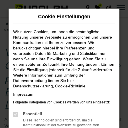
0
Zum
Hauptinhalt
Cookie Einstellungen
springen
Startseite
Lutherstadt Eisleben
VW
VW Tayron
VW Tayron
Gebrauchtwagen – die preisgünstige Entscheidung für Lutherstadt Eisleben
Wir nutzen Cookies, um Ihnen die bestmögliche
Nutzung unserer Webseite zu ermöglichen und unsere
Kommunikation mit Ihnen zu verbessern. Wir
berücksichtigen hierbei Ihre Präferenzen und
VW Tayron
verarbeiten Daten für Marketing und Statistiken nur,
wenn Sie uns Ihre Einwilligung geben. Wenn Sie zu
Gebrauchtwagen – die
einem späteren Zeitpunkt Ihre Meinung ändern, können
Sie die Einwilligung jederzeit für die Zukunft widerrufen.
preisgünstige
Weitere Informationen zum Umfang der
Datenverarbeitung finden Sie hier:
Datenschutzerklärung
,
Cookie-Richtlinie
.
Entscheidung für
Impressum
Lutherstadt Eisleben
Folgende Kategorien von Cookies werden von uns eingesetzt:
Essentiell
Augen auf beim VW Tayron Gebrauchtwagen- Kauf.
Diese Technologien sind erforderlich, um die
Wir vom Autohaus Rudolph schauen für Sie genau
Kernfunktionalität der Webseite zu gewährleisten.