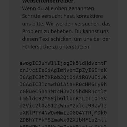
Webseitenbetreiber.
Wenn du alle oben genannten
Schritte versucht hast, kontaktiere
uns bitte. Wir werden versuchen, das
Problem zu beheben. Du kannst uns
diesen Text schicken, um uns bei der
Fehlersuche zu unterstützen:
ewogICJuYW1lIjogIk5ldHdvcmtF
cnJvciIsCiAgImNvbmZpZyI6IHsK
ICAgICJtZXRob2QiOiAiR0VUIiwK
ICAgICJ1cmwiOiAiaHR0cHM6Ly9h
cGkueC5ha3MtcHJvZC5hdWRhcmlz
Lm5ldC92MS9jbGllbnRzLzI1OTYv
d2Vic2l0ZS12ZWhpY2xlcz93ZWJz
aXRlPTY4NWQwNmIzOGQ4YTRjMDk0
ZDBhYTFkMSZmaWx0ZXJbMF1bZmll
bGRdPW1vZGVsJmZpbHRlclswXVt2