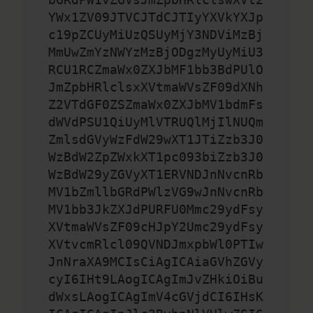
YWx1ZV09JTVCJTdCJTIyYXVkYXJp
c19pZCUyMiUzQSUyMjY3NDViMzBj
MmUwZmYzNWYzMzBjODgzMyUyMiU3
RCU1RCZmaWx0ZXJbMF1bb3BdPUlO
JmZpbHRlclsxXVtmaWVsZF09dXNh
Z2VTdGF0ZSZmaWx0ZXJbMV1bdmFs
dWVdPSU1QiUyMlVTRUQlMjIlNUQm
ZmlsdGVyWzFdW29wXT1JTiZzb3J0
WzBdW2ZpZWxkXT1pc093biZzb3J0
WzBdW29yZGVyXT1ERVNDJnNvcnRb
MV1bZmllbGRdPWlzVG9wJnNvcnRb
MV1bb3JkZXJdPURFU0Mmc29ydFsy
XVtmaWVsZF09cHJpY2Umc29ydFsy
XVtvcmRlcl09QVNDJmxpbWl0PTIw
JnNraXA9MCIsCiAgICAiaGVhZGVy
cyI6IHt9LAogICAgImJvZHkiOiBu
dWxsLAogICAgImV4cGVjdCI6IHsK