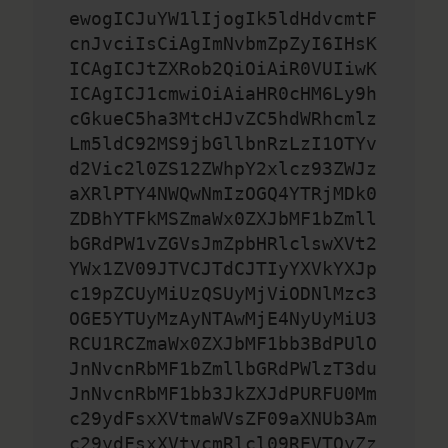
ewogICJuYW1lIjogIk5ldHdvcmtF
cnJvciIsCiAgImNvbmZpZyI6IHsK
ICAgICJtZXRob2QiOiAiR0VUIiwK
ICAgICJ1cmwiOiAiaHR0cHM6Ly9h
cGkueC5ha3MtcHJvZC5hdWRhcmlz
Lm5ldC92MS9jbGllbnRzLzI1OTYv
d2Vic2l0ZS12ZWhpY2xlcz93ZWJz
aXRlPTY4NWQwNmIzOGQ4YTRjMDk0
ZDBhYTFkMSZmaWx0ZXJbMF1bZmll
bGRdPW1vZGVsJmZpbHRlclswXVt2
YWx1ZV09JTVCJTdCJTIyYXVkYXJp
c19pZCUyMiUzQSUyMjViODNlMzc3
OGE5YTUyMzAyNTAwMjE4NyUyMiU3
RCU1RCZmaWx0ZXJbMF1bb3BdPUlO
JnNvcnRbMF1bZmllbGRdPWlzT3du
JnNvcnRbMF1bb3JkZXJdPURFU0Mm
c29ydFsxXVtmaWVsZF09aXNUb3Am
c29ydFsxXVtvcmRlcl09REVTQyZz