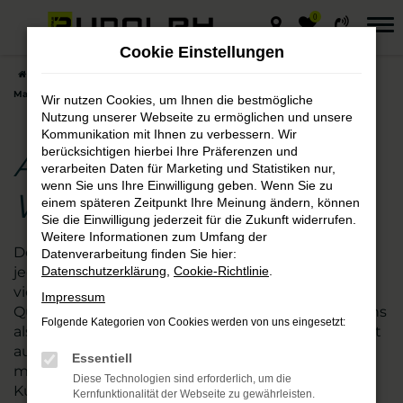
0
Zum
Hauptinhalt
Cookie Einstellungen
springen
Startseite
Magdeburg
Audi
Audi Q4 – die gute Wahl für
Magdeburg
Wir nutzen Cookies, um Ihnen die bestmögliche
Nutzung unserer Webseite zu ermöglichen und unsere
Kommunikation mit Ihnen zu verbessern. Wir
berücksichtigen hierbei Ihre Präferenzen und
Audi Q4 – die gute
verarbeiten Daten für Marketing und Statistiken nur,
wenn Sie uns Ihre Einwilligung geben. Wenn Sie zu
Wahl für Magdeburg
einem späteren Zeitpunkt Ihre Meinung ändern, können
Sie die Einwilligung jederzeit für die Zukunft widerrufen.
Weitere Informationen zum Umfang der
Der Audi Q4 passt ebenso nach Magdeburg wie in
Datenverarbeitung finden Sie hier:
jede andere Stadt. Kaum ein anderes Modell ist so
Datenschutzerklärung
,
Cookie-Richtlinie
.
vielseitig und besticht zudem durch exzellente
Impressum
Qualität. Wir vom Autohaus Rudolph verstehen uns
Folgende Kategorien von Cookies werden von uns eingesetzt:
als Experten für die Fahrzeuge von Audi und damit
auch den Q4. Seit vielen Jahren sind wir zudem an
Essentiell
mehreren nah gelegenen Standorten für
Diese Technologien sind erforderlich, um die
Kundinnen und Kunden aus Magdeburg und
Kernfunktionalität der Webseite zu gewährleisten.