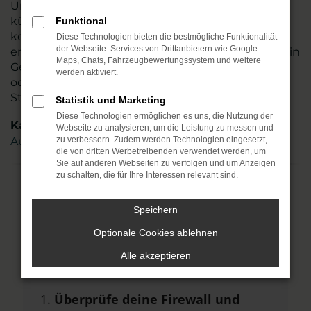
Umgebung tätig. Mehr als 110 Mitarbeitende
kümmern sich um Ihre Belange und beraten
Funktional
kompetent und stets individuell. Sie allein
Diese Technologien bieten die bestmögliche Funktionalität
der Webseite. Services von Drittanbietern wie Google
entscheiden, ob Ihr Audi Q4 ein Neuwagen oder ein
Maps, Chats, Fahrzeugbewertungssystem und weitere
Gebrauchter sein soll und auch Tageszulassungen
werden aktiviert.
oder Jahreswagen zählen zu unserem Portfolio.
Steigen Sie ein.
Statistik und Marketing
Diese Technologien ermöglichen es uns, die Nutzung der
Kategorie
Webseite zu analysieren, um die Leistung zu messen und
Audi Q4 Gebrauchtwagen Magdeburg
zu verbessern. Zudem werden Technologien eingesetzt,
die von dritten Werbetreibenden verwendet werden, um
Sie auf anderen Webseiten zu verfolgen und um Anzeigen
zu schalten, die für Ihre Interessen relevant sind.
Fehler: Network Error
Speichern
Beim Laden ist ein Fehler aufgetreten.
Optionale Cookies ablehnen
Hier sind ein paar Tipps, die dir helfen
Alle akzeptieren
können:
Überprüfe deine Firewall und