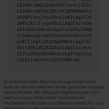
b3J0WzJdW2ZpZWxkXT1wcmljZSZz
b3J0WzJdW29yZGVyXT1BU0MmbGlt
aXQ9MjAmc2tpcD0wIiwKICAgICJo
ZWFkZXJzIjoge30sCiAgICAiYm9k
eSI6IG51bGwsCiAgICAiZXhwZWN0
IjogewogICAgICAicmVzcG9uc2VU
eXBlIjogIiIKICAgIH0sCiAgICAi
dGltZW91dCI6IDAsCiAgICAicHJv
Z3Jlc3MiOiBudWxsLAogICAgInJp
c2t5IjogZmFsc2UKICB9Cn0=
Es existieren viele Argumente zugunsten eines
Audi Q4 und wir erläutern Ihnen gerne die Vorzüge
dieses Modells. Der Weg aus Magdeburg ist nicht
weit und unser Team steht Ihnen mit viel
Fachwissen und Liebe zum Beruf zur Seite. Für uns
zählt nicht nur der Verkauf, sondern zudem der