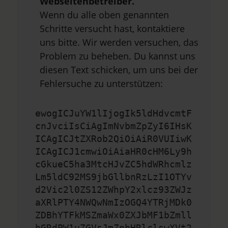
Webseitenbetreiber.
Wenn du alle oben genannten
Schritte versucht hast, kontaktiere
uns bitte. Wir werden versuchen, das
Problem zu beheben. Du kannst uns
diesen Text schicken, um uns bei der
Fehlersuche zu unterstützen:
ewogICJuYW1lIjogIk5ldHdvcmtF
cnJvciIsCiAgImNvbmZpZyI6IHsK
ICAgICJtZXRob2QiOiAiR0VUIiwK
ICAgICJ1cmwiOiAiaHR0cHM6Ly9h
cGkueC5ha3MtcHJvZC5hdWRhcmlz
Lm5ldC92MS9jbGllbnRzLzI1OTYv
d2Vic2l0ZS12ZWhpY2xlcz93ZWJz
aXRlPTY4NWQwNmIzOGQ4YTRjMDk0
ZDBhYTFkMSZmaWx0ZXJbMF1bZmll
bGRdPW1vZGVsJmZpbHRlclswXVt2