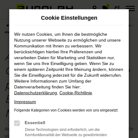
0
Zum
Hauptinhalt
Cookie Einstellungen
springen
Startseite
Magdeburg
Audi
Audi S3
Audi S3 Gebrauchtwagen –
die preisgünstige Entscheidung für Magdeburg
Wir nutzen Cookies, um Ihnen die bestmögliche
Nutzung unserer Webseite zu ermöglichen und unsere
Kommunikation mit Ihnen zu verbessern. Wir
berücksichtigen hierbei Ihre Präferenzen und
Audi S3
verarbeiten Daten für Marketing und Statistiken nur,
wenn Sie uns Ihre Einwilligung geben. Wenn Sie zu
Gebrauchtwagen – die
einem späteren Zeitpunkt Ihre Meinung ändern, können
Sie die Einwilligung jederzeit für die Zukunft widerrufen.
preisgünstige
Weitere Informationen zum Umfang der
Datenverarbeitung finden Sie hier:
Datenschutzerklärung
,
Cookie-Richtlinie
.
Entscheidung für
Impressum
Magdeburg
Folgende Kategorien von Cookies werden von uns eingesetzt:
Essentiell
Augen auf beim Audi S3 Gebrauchtwagen- Kauf. Wir
Diese Technologien sind erforderlich, um die
vom Autohaus Rudolph schauen für Sie genau hin
Kernfunktionalität der Webseite zu gewährleisten.