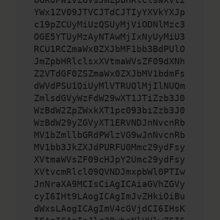
YWx1ZV09JTVCJTdCJTIyYXVkYXJp
c19pZCUyMiUzQSUyMjViODNlMzc3
OGE5YTUyMzAyNTAwMjIxNyUyMiU3
RCU1RCZmaWx0ZXJbMF1bb3BdPUlO
JmZpbHRlclsxXVtmaWVsZF09dXNh
Z2VTdGF0ZSZmaWx0ZXJbMV1bdmFs
dWVdPSU1QiUyMlVTRUQlMjIlNUQm
ZmlsdGVyWzFdW29wXT1JTiZzb3J0
WzBdW2ZpZWxkXT1pc093biZzb3J0
WzBdW29yZGVyXT1ERVNDJnNvcnRb
MV1bZmllbGRdPWlzVG9wJnNvcnRb
MV1bb3JkZXJdPURFU0Mmc29ydFsy
XVtmaWVsZF09cHJpY2Umc29ydFsy
XVtvcmRlcl09QVNDJmxpbWl0PTIw
JnNraXA9MCIsCiAgICAiaGVhZGVy
cyI6IHt9LAogICAgImJvZHkiOiBu
dWxsLAogICAgImV4cGVjdCI6IHsK