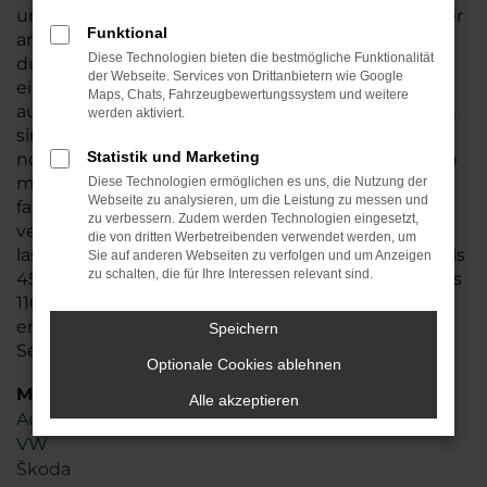
und führen vor dem Verkauf nach Magdeburg oder
Funktional
an einen anderen Ort einen gründlichen Check
Diese Technologien bieten die bestmögliche Funktionalität
durch. Wir stellen so sicher, dass Ihr Fahrzeug
der Webseite. Services von Drittanbietern wie Google
einwandfrei funktioniert und tauschen natürlich
Maps, Chats, Fahrzeugbewertungssystem und weitere
auch Verschleißteile aus. Audi S3 Gebrauchtwagen
werden aktiviert.
sind in den meisten Fällen junge Gebrauchte, die
Statistik und Marketing
noch einige Jahre Mobilität in Magdeburg möglich
machen. Angeboten werden die Fahrzeug zum
Diese Technologien ermöglichen es uns, die Nutzung der
Webseite zu analysieren, um die Leistung zu messen und
fairen Preis und sind zudem nahezu umgehend
zu verbessern. Zudem werden Technologien eingesetzt,
verfügbar. Stöbern Sie in unserem Sortiment oder
die von dritten Werbetreibenden verwendet werden, um
lassen Sie sich gezielt von uns beraten. Mit mehr als
Sie auf anderen Webseiten zu verfolgen und um Anzeigen
zu schalten, die für Ihre Interessen relevant sind.
45 Jahren Erfahrung und einem Team aus mehr als
110 Mitarbeitenden profitieren Sie von unserem
erstklassigen Know-how und unserer Liebe zum
Speichern
Service.
Optionale Cookies ablehnen
Marken
Alle akzeptieren
Audi
VW
Škoda