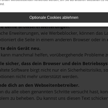
nd ein paar Tipps, die dir helfen können:
on dritten Werbetreibenden verwendet werden, um Sie auf anderen Webseiten zu ve
ind.
rprüfe deine Firewall und deine Internetverbind
en andere Webseiten, zum Beispiel deine Suchmasch
Optionale Cookies ablehnen
fe deine Browsererweiterungen.
che Erweiterungen, wie Werbeblocker, können das La
ktioniert die Seite in einem anderen Browser oder in 
rte dein Gerät neu.
 kann manchmal helfen, vorübergehende Probleme z
lle sicher, dass dein Browser und dein Betriebss
ltete Software birgt nicht nur ein Sicherheitsrisiko
ktionen nicht mehr unterstützt werden.
de dich an den Webseitenbetreiber.
n du alle oben genannten Schritte versucht hast, kon
blem zu beheben. Du kannst uns diesen Text schicken