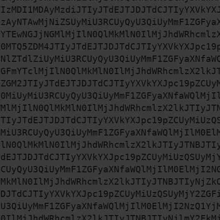
TIzMDI1MDAyMzdiJTIyJTdEJTJDJTdCJTIyYXVkYX
MzAyNTAwMjNiZSUyMiU3RCUyQyU3QiUyMmF1ZGFya
0YTEwNGJjNGMlMjIlN0QlMkMlN0IlMjJhdWRhcmlz
A0MTQ5ZDM4JTIyJTdEJTJDJTdCJTIyYXVkYXJpc19
jNlZTdlZiUyMiU3RCUyQyU3QiUyMmF1ZGFyaXNfaW
OGFmYTclMjIlN0QlMkMlN0IlMjJhdWRhcmlzX2lkJ
zZGM2JTIyJTdEJTJDJTdCJTIyYXVkYXJpc19pZCUy
Q0MiUyMiU3RCUyQyU3QiUyMmF1ZGFyaXNfaWQlMjI
WMlMjIlN0QlMkMlN0IlMjJhdWRhcmlzX2lkJTIyJT
JTIyJTdEJTJDJTdCJTIyYXVkYXJpc19pZCUyMiUzQ
yMiU3RCUyQyU3QiUyMmF1ZGFyaXNfaWQlMjIlM0El
IlN0QlMkMlN0IlMjJhdWRhcmlzX2lkJTIyJTNBJTI
TdEJTJDJTdCJTIyYXVkYXJpc19pZCUyMiUzQSUyMj
RCUyQyU3QiUyMmF1ZGFyaXNfaWQlMjIlM0ElMjI2N
lMkMlN0IlMjJhdWRhcmlzX2lkJTIyJTNBJTIyNjZk
JDJTdCJTIyYXVkYXJpc19pZCUyMiUzQSUyMjY2ZGF
yU3QiUyMmF1ZGFyaXNfaWQlMjIlM0ElMjI2NzQ1Yj
N0IlMjJhdWRhcmlzX2lkJTIyJTNBJTIyNjlmY2FkM