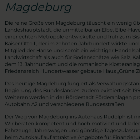
Magdeburg
Die reine Größe von Magdeburg täuscht ein wenig übe
Landeshauptstadt, die unmittelbar an Elbe, Elbe-Havel
einer echten Metropole entwickelte und früh zum Bi
Kaiser Otto I., der im zehnten Jahrhundert wirkte un
Mitglied der Hanse und somit ein wichtiger Handels
Landwirtschaft als auch für Bodenschätze wie Salz, 
dem 13. Jahrhundert und die romanische Klosteranlag
Friedensreich Hundertwasser gebaute Haus „Grüne Zit
Das heutige Magdeburg fungiert als Verwaltungsstan
Regierung des Bundeslandes, zudem existiert seit 19
Weiteren werden in der Bördestadt Förderanlagen pro
Autobahn A2 und verschiedene Bundesstraßen.
Der Weg von Magdeburg ins Autohaus Rudolph ist nicht
Wir beraten kompetent und hoch motiviert und laden
Fahrzeuge, Jahreswagen und günstige Tageszulassunge
beim Autokauf auf attraktive Angebote für Finanzie