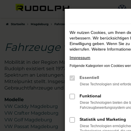
Zum
Hauptinhalt
springen
Startseite
Magdeburg
Fahrzeuge von VW – große Auswahl für Magdeb
Wir nutzen Cookies, um Ihnen d
verbessern. Wir berücksichtigen 
Fahrzeuge von VW – g
Einwilligung geben. Wenn Sie zu 
widerrufen. Weitere Information
Impressum
Mobilität in der Region Magdeburg kann so einfach se
Folgende Kategorien von Cookies werd
Rudolph existiert seit 1977 und ist tief in der Regio
Spektrum an Leistungen. Es geht dabei nicht nur um
Essentiell
Mittelpunkt stellt. Insgesamt sind mehr als 110 hoch
Diese Technologien sind erforde
Gebrauchtfahrzeuge und natürlich Jahreswagen und T
Funktional
Modelle
Diese Technologien bieten die b
VW Caddy Magdeburg
Fahrzeugbewertungssystem und w
Fehle
VW Crafter Magdeburg
VW Golf Magdeburg
Statistik und Marketing
Beim La
VW Passat Magdeburg
Diese Technologien ermöglichen