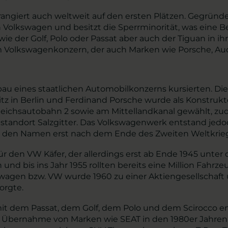
rangiert auch weltweit auf den ersten Plätzen. Gegründ
olkswagen und besitzt die Sperrminorität, was eine Bes
ie der Golf, Polo oder Passat aber auch der Tiguan in i
Volkswagenkonzern, der auch Marken wie Porsche, Audi
fbau eines staatlichen Automobilkonzerns kursierten. D
tz in Berlin und Ferdinand Porsche wurde als Konstruk
eichsautobahn 2 sowie am Mittellandkanal gewählt, zu
standort Salzgitter. Das Volkswagenwerk entstand jedo
t den Namen erst nach dem Ende des Zweiten Weltkrieg
ür den VW Käfer, der allerdings erst ab Ende 1945 unter 
d bis ins Jahr 1955 rollten bereits eine Million Fahrzeug
kswagen bzw. VW wurde 1960 zu einer Aktiengesellschaf
orgte.
mit dem Passat, dem Golf, dem Polo und dem Scirocco ent
zur Übernahme von Marken wie SEAT in den 1980er Jahren