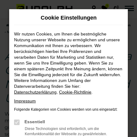
0
Zum
Hauptinhalt
Cookie Einstellungen
springen
Startseite
Naumburg (Saale)
Audi
Audi A3
Audi A3 Neuwagen
– 1a Qualität für Fahrten in Naumburg (Saale) und Umgebung
Wir nutzen Cookies, um Ihnen die bestmögliche
Nutzung unserer Webseite zu ermöglichen und unsere
Kommunikation mit Ihnen zu verbessern. Wir
berücksichtigen hierbei Ihre Präferenzen und
Audi A3 Neuwagen – 1a
verarbeiten Daten für Marketing und Statistiken nur,
wenn Sie uns Ihre Einwilligung geben. Wenn Sie zu
Qualität für Fahrten in
einem späteren Zeitpunkt Ihre Meinung ändern, können
Sie die Einwilligung jederzeit für die Zukunft widerrufen.
Naumburg (Saale) und
Weitere Informationen zum Umfang der
Datenverarbeitung finden Sie hier:
Datenschutzerklärung
,
Cookie-Richtlinie
.
Umgebung
Impressum
Folgende Kategorien von Cookies werden von uns eingesetzt:
Wer beim Autokauf auf der sicheren Seite sein
möchte, steigt in einen Audi A3 Neuwagen zum
Essentiell
günstigen Preis. Wir vom Autohaus Rudolph sind
Diese Technologien sind erforderlich, um die
seit vielen Jahren auf diese Marke spezialisiert und
Kernfunktionalität der Webseite zu gewährleisten.