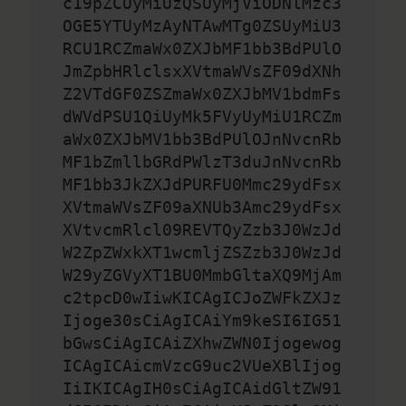
c19pZCUyMiUzQSUyMjViODNlMzc3
OGE5YTUyMzAyNTAwMTg0ZSUyMiU3
RCU1RCZmaWx0ZXJbMF1bb3BdPUlO
JmZpbHRlclsxXVtmaWVsZF09dXNh
Z2VTdGF0ZSZmaWx0ZXJbMV1bdmFs
dWVdPSU1QiUyMk5FVyUyMiU1RCZm
aWx0ZXJbMV1bb3BdPUlOJnNvcnRb
MF1bZmllbGRdPWlzT3duJnNvcnRb
MF1bb3JkZXJdPURFU0Mmc29ydFsx
XVtmaWVsZF09aXNUb3Amc29ydFsx
XVtvcmRlcl09REVTQyZzb3J0WzJd
W2ZpZWxkXT1wcmljZSZzb3J0WzJd
W29yZGVyXT1BU0MmbGltaXQ9MjAm
c2tpcD0wIiwKICAgICJoZWFkZXJz
Ijoge30sCiAgICAiYm9keSI6IG51
bGwsCiAgICAiZXhwZWN0Ijogewog
ICAgICAicmVzcG9uc2VUeXBlIjog
IiIKICAgIH0sCiAgICAidGltZW91