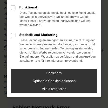
richten uns ausdrücklich auch an unsere
Funktional
Kundschaft in Naumburg (Saale). Der Vorteil, den
Diese Technologien bieten die bestmögliche Funktionalität
ein Audi A3 Neuwagen bietet, liegt in der
der Webseite. Services von Drittanbietern wie Google
individuellen Ausstattung und der freien Auswahl
Maps, Chats, Fahrzeugbewertungssystem und weitere
hinsichtlich Motorisierung, Lackierung und aller
werden aktiviert.
Extras. Wir nennen es „Konfigurieren“ und meinen
damit, dass Sie exakt das Auto erhalten, das Ihren
Statistik und Marketing
Vorstellungen entspricht. Dabei beraten wir Sie
Diese Technologien ermöglichen es uns, die Nutzung der
Webseite zu analysieren, um die Leistung zu messen und
gern und bringen das Fachwissen aus mehr als 45
zu verbessern. Zudem werden Technologien eingesetzt,
Jahren in der Automobilbranche ein. Freuen Sie sich
die von dritten Werbetreibenden verwendet werden, um
auf ein gut geschultes und hoch motiviertes Team,
Sie auf anderen Webseiten zu verfolgen und um Anzeigen
das genau weiß, worauf es bei der Mobilität in
zu schalten, die für Ihre Interessen relevant sind.
Naumburg (Saale) ankommt
Speichern
Marken
Optionale Cookies ablehnen
Audi
VW
Alle akzeptieren
Škoda
Fehler: Network Error