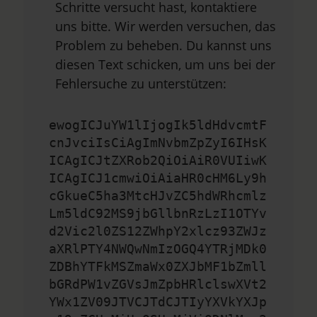
Schritte versucht hast, kontaktiere
uns bitte. Wir werden versuchen, das
Problem zu beheben. Du kannst uns
diesen Text schicken, um uns bei der
Fehlersuche zu unterstützen:
ewogICJuYW1lIjogIk5ldHdvcmtF
cnJvciIsCiAgImNvbmZpZyI6IHsK
ICAgICJtZXRob2QiOiAiR0VUIiwK
ICAgICJ1cmwiOiAiaHR0cHM6Ly9h
cGkueC5ha3MtcHJvZC5hdWRhcmlz
Lm5ldC92MS9jbGllbnRzLzI1OTYv
d2Vic2l0ZS12ZWhpY2xlcz93ZWJz
aXRlPTY4NWQwNmIzOGQ4YTRjMDk0
ZDBhYTFkMSZmaWx0ZXJbMF1bZmll
bGRdPW1vZGVsJmZpbHRlclswXVt2
YWx1ZV09JTVCJTdCJTIyYXVkYXJp