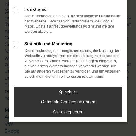
hin und führen vor dem Verkauf nach Naumburg
Funktional
(Saale) oder an einen anderen Ort einen
Diese Technologien bieten die bestmögliche Funktionalität
gründlichen Check durch. Wir stellen so sicher, dass
der Webseite. Services von Drittanbietern wie Google
Ihr Fahrzeug einwandfrei funktioniert und tauschen
Maps, Chats, Fahrzeugbewertungssystem und weitere
natürlich auch Verschleißteile aus. Audi Q7
werden aktiviert.
Gebrauchtwagen sind in den meisten Fällen junge
Statistik und Marketing
Gebrauchte, die noch einige Jahre Mobilität in
Naumburg (Saale) möglich machen. Angeboten
Diese Technologien ermöglichen es uns, die Nutzung der
Webseite zu analysieren, um die Leistung zu messen und
werden die Fahrzeug zum fairen Preis und sind
zu verbessern. Zudem werden Technologien eingesetzt,
zudem nahezu umgehend verfügbar. Stöbern Sie in
die von dritten Werbetreibenden verwendet werden, um
unserem Sortiment oder lassen Sie sich gezielt von
Sie auf anderen Webseiten zu verfolgen und um Anzeigen
zu schalten, die für Ihre Interessen relevant sind.
uns beraten. Mit mehr als 45 Jahren Erfahrung und
einem Team aus mehr als 110 Mitarbeitenden
profitieren Sie von unserem erstklassigen Know-
Speichern
how und unserer Liebe zum Service.
Optionale Cookies ablehnen
Marken
Alle akzeptieren
Audi
VW
Škoda