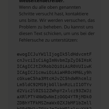
Webseitenbetreiber.
Wenn du alle oben genannten
Schritte versucht hast, kontaktiere
uns bitte. Wir werden versuchen, das
Problem zu beheben. Du kannst uns
diesen Text schicken, um uns bei der
Fehlersuche zu unterstützen:
ewogICJuYW1lIjogIk5ldHdvcmtF
cnJvciIsCiAgImNvbmZpZyI6IHsK
ICAgICJtZXRob2QiOiAiR0VUIiwK
ICAgICJ1cmwiOiAiaHR0cHM6Ly9h
cGkueC5ha3MtcHJvZC5hdWRhcmlz
Lm5ldC92MS9jbGllbnRzLzI1OTYv
d2Vic2l0ZS12ZWhpY2xlcz93ZWJz
aXRlPTY4NWQwNmIzOGQ4YTRjMDk0
ZDBhYTFkMSZmaWx0ZXJbMF1bZmll
bGRdPW1vZGVsJmZpbHRlclswXVt2