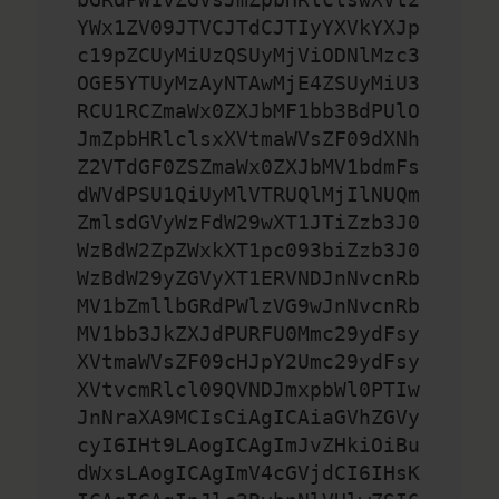
YWx1ZV09JTVCJTdCJTIyYXVkYXJp
c19pZCUyMiUzQSUyMjViODNlMzc3
OGE5YTUyMzAyNTAwMjE4ZSUyMiU3
RCU1RCZmaWx0ZXJbMF1bb3BdPUlO
JmZpbHRlclsxXVtmaWVsZF09dXNh
Z2VTdGF0ZSZmaWx0ZXJbMV1bdmFs
dWVdPSU1QiUyMlVTRUQlMjIlNUQm
ZmlsdGVyWzFdW29wXT1JTiZzb3J0
WzBdW2ZpZWxkXT1pc093biZzb3J0
WzBdW29yZGVyXT1ERVNDJnNvcnRb
MV1bZmllbGRdPWlzVG9wJnNvcnRb
MV1bb3JkZXJdPURFU0Mmc29ydFsy
XVtmaWVsZF09cHJpY2Umc29ydFsy
XVtvcmRlcl09QVNDJmxpbWl0PTIw
JnNraXA9MCIsCiAgICAiaGVhZGVy
cyI6IHt9LAogICAgImJvZHkiOiBu
dWxsLAogICAgImV4cGVjdCI6IHsK