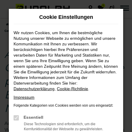
0
Zum
Hauptinhalt
Cookie Einstellungen
springen
Startseite
Naumburg (Saale)
Audi
Audi Q7
Audi Q7
Gebrauchtwagen – die preisgünstige Entscheidung für Naumburg (Saale)
Wir nutzen Cookies, um Ihnen die bestmögliche
Nutzung unserer Webseite zu ermöglichen und unsere
Kommunikation mit Ihnen zu verbessern. Wir
berücksichtigen hierbei Ihre Präferenzen und
Audi Q7
verarbeiten Daten für Marketing und Statistiken nur,
wenn Sie uns Ihre Einwilligung geben. Wenn Sie zu
Gebrauchtwagen – die
einem späteren Zeitpunkt Ihre Meinung ändern, können
Sie die Einwilligung jederzeit für die Zukunft widerrufen.
preisgünstige
Weitere Informationen zum Umfang der
Datenverarbeitung finden Sie hier:
Datenschutzerklärung
,
Cookie-Richtlinie
.
Entscheidung für
Impressum
Naumburg (Saale)
Folgende Kategorien von Cookies werden von uns eingesetzt:
Essentiell
Augen auf beim Audi Q7 Gebrauchtwagen- Kauf.
Diese Technologien sind erforderlich, um die
Wir vom Autohaus Rudolph schauen für Sie genau
Kernfunktionalität der Webseite zu gewährleisten.