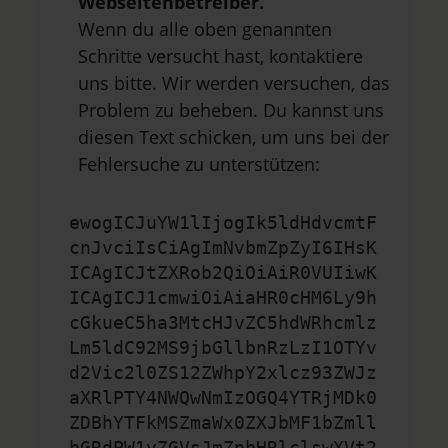
Webseitenbetreiber.
Wenn du alle oben genannten
Schritte versucht hast, kontaktiere
uns bitte. Wir werden versuchen, das
Problem zu beheben. Du kannst uns
diesen Text schicken, um uns bei der
Fehlersuche zu unterstützen:
ewogICJuYW1lIjogIk5ldHdvcmtF
cnJvciIsCiAgImNvbmZpZyI6IHsK
ICAgICJtZXRob2QiOiAiR0VUIiwK
ICAgICJ1cmwiOiAiaHR0cHM6Ly9h
cGkueC5ha3MtcHJvZC5hdWRhcmlz
Lm5ldC92MS9jbGllbnRzLzI1OTYv
d2Vic2l0ZS12ZWhpY2xlcz93ZWJz
aXRlPTY4NWQwNmIzOGQ4YTRjMDk0
ZDBhYTFkMSZmaWx0ZXJbMF1bZmll
bGRdPW1vZGVsJmZpbHRlclswXVt2