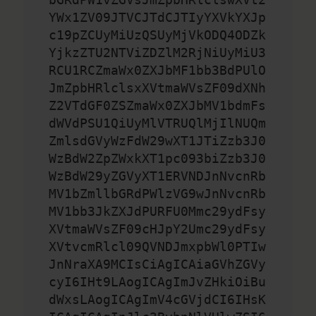
YWx1ZV09JTVCJTdCJTIyYXVkYXJp
c19pZCUyMiUzQSUyMjVkODQ4ODZk
YjkzZTU2NTViZDZlM2RjNiUyMiU3
RCU1RCZmaWx0ZXJbMF1bb3BdPUlO
JmZpbHRlclsxXVtmaWVsZF09dXNh
Z2VTdGF0ZSZmaWx0ZXJbMV1bdmFs
dWVdPSU1QiUyMlVTRUQlMjIlNUQm
ZmlsdGVyWzFdW29wXT1JTiZzb3J0
WzBdW2ZpZWxkXT1pc093biZzb3J0
WzBdW29yZGVyXT1ERVNDJnNvcnRb
MV1bZmllbGRdPWlzVG9wJnNvcnRb
MV1bb3JkZXJdPURFU0Mmc29ydFsy
XVtmaWVsZF09cHJpY2Umc29ydFsy
XVtvcmRlcl09QVNDJmxpbWl0PTIw
JnNraXA9MCIsCiAgICAiaGVhZGVy
cyI6IHt9LAogICAgImJvZHkiOiBu
dWxsLAogICAgImV4cGVjdCI6IHsK