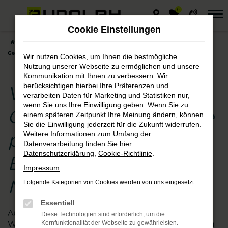
0
Zum
Hauptinhalt
Cookie Einstellungen
springen
Startseite
Naumburg (Saale)
VW
VW ID.3
VW ID.3
Gebrauchtwagen – die preisgünstige Entscheidung für Naumburg (Saale)
Wir nutzen Cookies, um Ihnen die bestmögliche
Nutzung unserer Webseite zu ermöglichen und unsere
Kommunikation mit Ihnen zu verbessern. Wir
berücksichtigen hierbei Ihre Präferenzen und
VW ID.3
verarbeiten Daten für Marketing und Statistiken nur,
wenn Sie uns Ihre Einwilligung geben. Wenn Sie zu
Gebrauchtwagen – die
einem späteren Zeitpunkt Ihre Meinung ändern, können
Sie die Einwilligung jederzeit für die Zukunft widerrufen.
preisgünstige
Weitere Informationen zum Umfang der
Datenverarbeitung finden Sie hier:
Datenschutzerklärung
,
Cookie-Richtlinie
.
Entscheidung für
Impressum
Naumburg (Saale)
Folgende Kategorien von Cookies werden von uns eingesetzt:
Essentiell
Augen auf beim VW ID.3 Gebrauchtwagen- Kauf.
Diese Technologien sind erforderlich, um die
Wir vom Autohaus Rudolph schauen für Sie genau
Kernfunktionalität der Webseite zu gewährleisten.