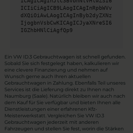
ICAgICAgInJlc3BvbnNlVHlwZSI6
ICIiCiAgICB9LAogICAgInRpbWVv
dXQiOiAwLAogICAgInByb2dyZXNz
IjogbnVsbCwKICAgICJyaXNreSI6
IGZhbHNlCiAgfQp9
Ein VW ID.3 Gebrauchtwagen ist schnell gefunden.
Sobald Sie sich festgelegt haben, kalkulieren wir
eine clevere Finanzierung und nehmen auf
Wunsch gerne auch Ihren aktuellen
Gebrauchtwagen in Zahlung. Ebenfalls Teil unseres
Services ist die Lieferung direkt zu Ihnen nach
Naumburg (Saale). Natürlich bleiben wir auch nach
dem Kauf für Sie verfügbar und bieten Ihnen alle
Dienstleistungen einer erfahrenen Kfz-
Meisterwerkstatt. Vergleichen Sie VW ID.3
Gebrauchtwagen jederzeit mit anderen
Fahrzeugen und stellen Sie fest, worin die Stärken