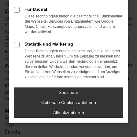
hin und führen vor dem Verkauf nach Naumburg
Funktional
(Saale) oder an einen anderen Ort einen
Diese Technologien bieten die bestmögliche Funktionalität
gründlichen Check durch. Wir stellen so sicher, dass
der Webseite. Services von Drittanbietern wie Google
Ihr Fahrzeug einwandfrei funktioniert und tauschen
Maps, Chats, Fahrzeugbewertungssystem und weitere
natürlich auch Verschleißteile aus. VW ID.3
werden aktiviert.
Gebrauchtwagen sind in den meisten Fällen junge
Statistik und Marketing
Gebrauchte, die noch einige Jahre Mobilität in
Naumburg (Saale) möglich machen. Angeboten
Diese Technologien ermöglichen es uns, die Nutzung der
Webseite zu analysieren, um die Leistung zu messen und
werden die Fahrzeug zum fairen Preis und sind
zu verbessern. Zudem werden Technologien eingesetzt,
zudem nahezu umgehend verfügbar. Stöbern Sie in
die von dritten Werbetreibenden verwendet werden, um
unserem Sortiment oder lassen Sie sich gezielt von
Sie auf anderen Webseiten zu verfolgen und um Anzeigen
zu schalten, die für Ihre Interessen relevant sind.
uns beraten. Mit mehr als 45 Jahren Erfahrung und
einem Team aus mehr als 110 Mitarbeitenden
profitieren Sie von unserem erstklassigen Know-
Speichern
how und unserer Liebe zum Service.
Optionale Cookies ablehnen
Marken
Alle akzeptieren
Audi
VW
Škoda