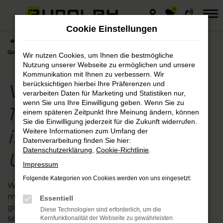
0
Zum
Hauptinhalt
Cookie Einstellungen
springen
Startseite
Querfurt
VW
VW Golf
VW Golf Neuwagen – 1a
Qualität für Fahrten in Querfurt und Umgebung
Wir nutzen Cookies, um Ihnen die bestmögliche
Nutzung unserer Webseite zu ermöglichen und unsere
Kommunikation mit Ihnen zu verbessern. Wir
berücksichtigen hierbei Ihre Präferenzen und
VW Golf Neuwagen –
verarbeiten Daten für Marketing und Statistiken nur,
wenn Sie uns Ihre Einwilligung geben. Wenn Sie zu
1a Qualität für Fahrten
einem späteren Zeitpunkt Ihre Meinung ändern, können
Sie die Einwilligung jederzeit für die Zukunft widerrufen.
in Querfurt und
Weitere Informationen zum Umfang der
Datenverarbeitung finden Sie hier:
Datenschutzerklärung
,
Cookie-Richtlinie
.
Umgebung
Impressum
Folgende Kategorien von Cookies werden von uns eingesetzt:
Wer beim Autokauf auf der sicheren Seite sein
möchte, steigt in einen VW Golf Neuwagen zum
Essentiell
günstigen Preis. Wir vom Autohaus Rudolph sind
Diese Technologien sind erforderlich, um die
seit vielen Jahren auf diese Marke spezialisiert und
Kernfunktionalität der Webseite zu gewährleisten.