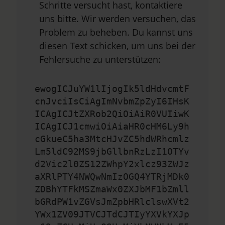
Schritte versucht hast, kontaktiere
uns bitte. Wir werden versuchen, das
Problem zu beheben. Du kannst uns
diesen Text schicken, um uns bei der
Fehlersuche zu unterstützen:
ewogICJuYW1lIjogIk5ldHdvcmtF
cnJvciIsCiAgImNvbmZpZyI6IHsK
ICAgICJtZXRob2QiOiAiR0VUIiwK
ICAgICJ1cmwiOiAiaHR0cHM6Ly9h
cGkueC5ha3MtcHJvZC5hdWRhcmlz
Lm5ldC92MS9jbGllbnRzLzI1OTYv
d2Vic2l0ZS12ZWhpY2xlcz93ZWJz
aXRlPTY4NWQwNmIzOGQ4YTRjMDk0
ZDBhYTFkMSZmaWx0ZXJbMF1bZmll
bGRdPW1vZGVsJmZpbHRlclswXVt2
YWx1ZV09JTVCJTdCJTIyYXVkYXJp