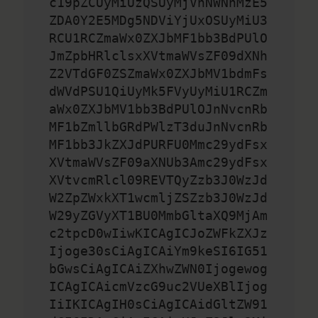
c19pZCUyMiUzQSUyMjVhNWNhMzE5
ZDA0Y2E5MDg5NDViYjUxOSUyMiU3
RCU1RCZmaWx0ZXJbMF1bb3BdPUlO
JmZpbHRlclsxXVtmaWVsZF09dXNh
Z2VTdGF0ZSZmaWx0ZXJbMV1bdmFs
dWVdPSU1QiUyMk5FVyUyMiU1RCZm
aWx0ZXJbMV1bb3BdPUlOJnNvcnRb
MF1bZmllbGRdPWlzT3duJnNvcnRb
MF1bb3JkZXJdPURFU0Mmc29ydFsx
XVtmaWVsZF09aXNUb3Amc29ydFsx
XVtvcmRlcl09REVTQyZzb3J0WzJd
W2ZpZWxkXT1wcmljZSZzb3J0WzJd
W29yZGVyXT1BU0MmbGltaXQ9MjAm
c2tpcD0wIiwKICAgICJoZWFkZXJz
Ijoge30sCiAgICAiYm9keSI6IG51
bGwsCiAgICAiZXhwZWN0Ijogewog
ICAgICAicmVzcG9uc2VUeXBlIjog
IiIKICAgIH0sCiAgICAidGltZW91