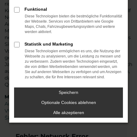
richten uns ausdrücklich auch an unsere
Funktional
Kundschaft in Querfurt. Der Vorteil, den ein VW Golf
Diese Technologien bieten die bestmögliche Funktionalität
Neuwagen bietet, liegt in der individuellen
der Webseite. Services von Drittanbietern wie Google
Ausstattung und der freien Auswahl hinsichtlich
Maps, Chats, Fahrzeugbewertungssystem und weitere
Motorisierung, Lackierung und aller Extras. Wir
werden aktiviert.
nennen es „Konfigurieren“ und meinen damit, dass
Sie exakt das Auto erhalten, das Ihren
Statistik und Marketing
Vorstellungen entspricht. Dabei beraten wir Sie
Diese Technologien ermöglichen es uns, die Nutzung der
Webseite zu analysieren, um die Leistung zu messen und
gern und bringen das Fachwissen aus mehr als 45
zu verbessern. Zudem werden Technologien eingesetzt,
Jahren in der Automobilbranche ein. Freuen Sie sich
die von dritten Werbetreibenden verwendet werden, um
auf ein gut geschultes und hoch motiviertes Team,
Sie auf anderen Webseiten zu verfolgen und um Anzeigen
das genau weiß, worauf es bei der Mobilität in
zu schalten, die für Ihre Interessen relevant sind.
Querfurt ankommt
Speichern
Marken
Optionale Cookies ablehnen
Audi
VW
Alle akzeptieren
Škoda
Fehler: Network Error