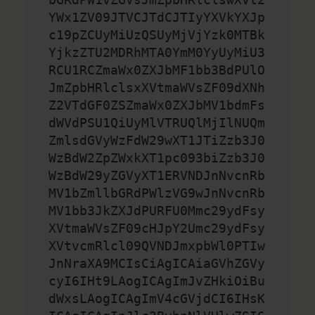
YWx1ZV09JTVCJTdCJTIyYXVkYXJp
c19pZCUyMiUzQSUyMjVjYzk0MTBk
YjkzZTU2MDRhMTA0YmM0YyUyMiU3
RCU1RCZmaWx0ZXJbMF1bb3BdPUlO
JmZpbHRlclsxXVtmaWVsZF09dXNh
Z2VTdGF0ZSZmaWx0ZXJbMV1bdmFs
dWVdPSU1QiUyMlVTRUQlMjIlNUQm
ZmlsdGVyWzFdW29wXT1JTiZzb3J0
WzBdW2ZpZWxkXT1pc093biZzb3J0
WzBdW29yZGVyXT1ERVNDJnNvcnRb
MV1bZmllbGRdPWlzVG9wJnNvcnRb
MV1bb3JkZXJdPURFU0Mmc29ydFsy
XVtmaWVsZF09cHJpY2Umc29ydFsy
XVtvcmRlcl09QVNDJmxpbWl0PTIw
JnNraXA9MCIsCiAgICAiaGVhZGVy
cyI6IHt9LAogICAgImJvZHkiOiBu
dWxsLAogICAgImV4cGVjdCI6IHsK