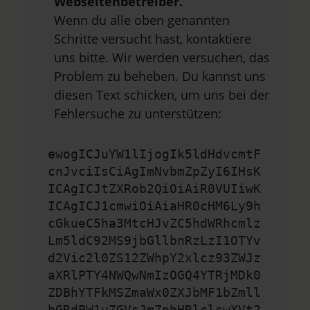
Webseitenbetreiber.
Wenn du alle oben genannten
Schritte versucht hast, kontaktiere
uns bitte. Wir werden versuchen, das
Problem zu beheben. Du kannst uns
diesen Text schicken, um uns bei der
Fehlersuche zu unterstützen:
ewogICJuYW1lIjogIk5ldHdvcmtF
cnJvciIsCiAgImNvbmZpZyI6IHsK
ICAgICJtZXRob2QiOiAiR0VUIiwK
ICAgICJ1cmwiOiAiaHR0cHM6Ly9h
cGkueC5ha3MtcHJvZC5hdWRhcmlz
Lm5ldC92MS9jbGllbnRzLzI1OTYv
d2Vic2l0ZS12ZWhpY2xlcz93ZWJz
aXRlPTY4NWQwNmIzOGQ4YTRjMDk0
ZDBhYTFkMSZmaWx0ZXJbMF1bZmll
bGRdPW1vZGVsJmZpbHRlclswXVt2