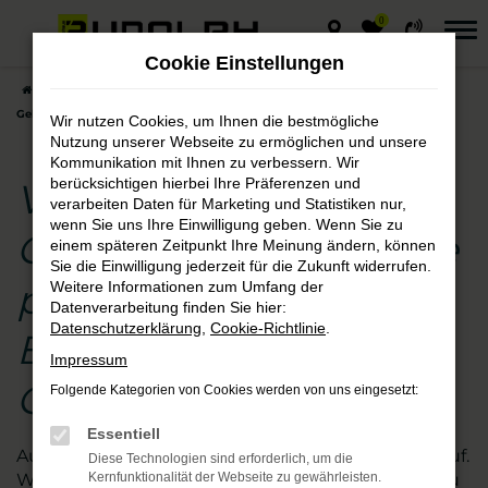
0
Zum
Hauptinhalt
Cookie Einstellungen
springen
Startseite
Querfurt
VW
VW T-Cross
VW T-Cross
Gebrauchtwagen – die preisgünstige Entscheidung für Querfurt
Wir nutzen Cookies, um Ihnen die bestmögliche
Nutzung unserer Webseite zu ermöglichen und unsere
Kommunikation mit Ihnen zu verbessern. Wir
berücksichtigen hierbei Ihre Präferenzen und
VW T-Cross
verarbeiten Daten für Marketing und Statistiken nur,
wenn Sie uns Ihre Einwilligung geben. Wenn Sie zu
Gebrauchtwagen – die
einem späteren Zeitpunkt Ihre Meinung ändern, können
Sie die Einwilligung jederzeit für die Zukunft widerrufen.
preisgünstige
Weitere Informationen zum Umfang der
Datenverarbeitung finden Sie hier:
Datenschutzerklärung
,
Cookie-Richtlinie
.
Entscheidung für
Impressum
Querfurt
Folgende Kategorien von Cookies werden von uns eingesetzt:
Essentiell
Augen auf beim VW T-Cross Gebrauchtwagen- Kauf.
Diese Technologien sind erforderlich, um die
Wir vom Autohaus Rudolph schauen für Sie genau
Kernfunktionalität der Webseite zu gewährleisten.