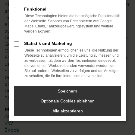
hin und führen vor dem Verkauf nach Querfurt oder
Funktional
an einen anderen Ort einen gründlichen Check
Diese Technologien bieten die bestmögliche Funktionalität
durch. Wir stellen so sicher, dass Ihr Fahrzeug
der Webseite. Services von Drittanbietern wie Google
einwandfrei funktioniert und tauschen natürlich
Maps, Chats, Fahrzeugbewertungssystem und weitere
auch Verschleißteile aus. VW T-Cross
werden aktiviert.
Gebrauchtwagen sind in den meisten Fällen junge
Statistik und Marketing
Gebrauchte, die noch einige Jahre Mobilität in
Querfurt möglich machen. Angeboten werden die
Diese Technologien ermöglichen es uns, die Nutzung der
Webseite zu analysieren, um die Leistung zu messen und
Fahrzeug zum fairen Preis und sind zudem nahezu
zu verbessern. Zudem werden Technologien eingesetzt,
umgehend verfügbar. Stöbern Sie in unserem
die von dritten Werbetreibenden verwendet werden, um
Sortiment oder lassen Sie sich gezielt von uns
Sie auf anderen Webseiten zu verfolgen und um Anzeigen
zu schalten, die für Ihre Interessen relevant sind.
beraten. Mit mehr als 45 Jahren Erfahrung und
einem Team aus mehr als 110 Mitarbeitenden
profitieren Sie von unserem erstklassigen Know-
Speichern
how und unserer Liebe zum Service.
Optionale Cookies ablehnen
Marken
Alle akzeptieren
Audi
VW
Škoda