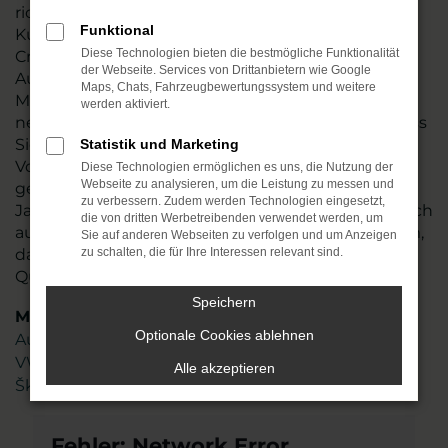
richten uns ausdrücklich auch an unsere
Funktional
Kundschaft in Querfurt. Der Vorteil, den ein VW T-
Diese Technologien bieten die bestmögliche Funktionalität
Cross Neuwagen bietet, liegt in der individuellen
der Webseite. Services von Drittanbietern wie Google
Ausstattung und der freien Auswahl hinsichtlich
Maps, Chats, Fahrzeugbewertungssystem und weitere
Motorisierung, Lackierung und aller Extras. Wir
werden aktiviert.
nennen es „Konfigurieren“ und meinen damit, dass
Sie exakt das Auto erhalten, das Ihren
Statistik und Marketing
Vorstellungen entspricht. Dabei beraten wir Sie
Diese Technologien ermöglichen es uns, die Nutzung der
Webseite zu analysieren, um die Leistung zu messen und
gern und bringen das Fachwissen aus mehr als 45
zu verbessern. Zudem werden Technologien eingesetzt,
Jahren in der Automobilbranche ein. Freuen Sie sich
die von dritten Werbetreibenden verwendet werden, um
auf ein gut geschultes und hoch motiviertes Team,
Sie auf anderen Webseiten zu verfolgen und um Anzeigen
das genau weiß, worauf es bei der Mobilität in
zu schalten, die für Ihre Interessen relevant sind.
Querfurt ankommt
Speichern
Marken
Optionale Cookies ablehnen
Audi
VW
Alle akzeptieren
Škoda
Fehler: Network Error