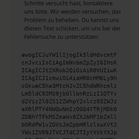
Schritte versucht hast, kontaktiere
uns bitte. Wir werden versuchen, das
Problem zu beheben. Du kannst uns
diesen Text schicken, um uns bei der
Fehlersuche zu unterstützen:
ewogICJuYW1lIjogIk5ldHdvcmtF
cnJvciIsCiAgImNvbmZpZyI6IHsK
ICAgICJtZXRob2QiOiAiR0VUIiwK
ICAgICJ1cmwiOiAiaHR0cHM6Ly9h
cGkueC5ha3MtcHJvZC5hdWRhcmlz
Lm5ldC92MS9jbGllbnRzLzI1OTYv
d2Vic2l0ZS12ZWhpY2xlcz93ZWJz
aXRlPTY4NWQwNmIzOGQ4YTRjMDk0
ZDBhYTFkMSZmaWx0ZXJbMF1bZmll
bGRdPW1vZGVsJmZpbHRlclswXVt2
YWx1ZV09JTVCJTdCJTIyYXVkYXJp