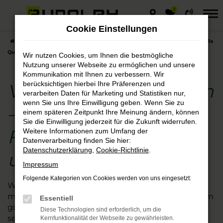
0
Zum
Hauptinhalt
Cookie Einstellungen
springen
Startseite
Querfurt
VW
VW T-Cross
VW T-Cross Neuwagen – 1a
Qualität für Fahrten in Querfurt und Umgebung
Wir nutzen Cookies, um Ihnen die bestmögliche
Nutzung unserer Webseite zu ermöglichen und unsere
Kommunikation mit Ihnen zu verbessern. Wir
berücksichtigen hierbei Ihre Präferenzen und
VW T-Cross Neuwagen
verarbeiten Daten für Marketing und Statistiken nur,
wenn Sie uns Ihre Einwilligung geben. Wenn Sie zu
– 1a Qualität für
einem späteren Zeitpunkt Ihre Meinung ändern, können
Sie die Einwilligung jederzeit für die Zukunft widerrufen.
Fahrten in Querfurt
Weitere Informationen zum Umfang der
Datenverarbeitung finden Sie hier:
Datenschutzerklärung
,
Cookie-Richtlinie
.
und Umgebung
Impressum
Folgende Kategorien von Cookies werden von uns eingesetzt:
Wer beim Autokauf auf der sicheren Seite sein
möchte, steigt in einen VW T-Cross Neuwagen zum
Essentiell
günstigen Preis. Wir vom Autohaus Rudolph sind
Diese Technologien sind erforderlich, um die
seit vielen Jahren auf diese Marke spezialisiert und
Kernfunktionalität der Webseite zu gewährleisten.