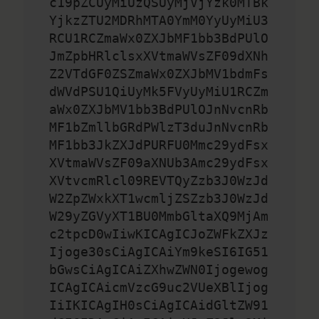
c19pZCUyMiUzQSUyMjVjYzk0MTBk
YjkzZTU2MDRhMTA0YmM0YyUyMiU3
RCU1RCZmaWx0ZXJbMF1bb3BdPUlO
JmZpbHRlclsxXVtmaWVsZF09dXNh
Z2VTdGF0ZSZmaWx0ZXJbMV1bdmFs
dWVdPSU1QiUyMk5FVyUyMiU1RCZm
aWx0ZXJbMV1bb3BdPUlOJnNvcnRb
MF1bZmllbGRdPWlzT3duJnNvcnRb
MF1bb3JkZXJdPURFU0Mmc29ydFsx
XVtmaWVsZF09aXNUb3Amc29ydFsx
XVtvcmRlcl09REVTQyZzb3J0WzJd
W2ZpZWxkXT1wcmljZSZzb3J0WzJd
W29yZGVyXT1BU0MmbGltaXQ9MjAm
c2tpcD0wIiwKICAgICJoZWFkZXJz
Ijoge30sCiAgICAiYm9keSI6IG51
bGwsCiAgICAiZXhwZWN0Ijogewog
ICAgICAicmVzcG9uc2VUeXBlIjog
IiIKICAgIH0sCiAgICAidGltZW91