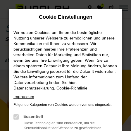
0
Zum
Hauptinhalt
Cookie Einstellungen
springen
Sommercheck
Wir nutzen Cookies, um Ihnen die bestmögliche
Nutzung unserer Webseite zu ermöglichen und unsere
Serviceangebot
Kommunikation mit Ihnen zu verbessern. Wir
berücksichtigen hierbei Ihre Präferenzen und
29
€
verarbeiten Daten für Marketing und Statistiken nur,
ab
wenn Sie uns Ihre Einwilligung geben. Wenn Sie zu
einem späteren Zeitpunkt Ihre Meinung ändern, können
Sie die Einwilligung jederzeit für die Zukunft widerrufen.
Weitere Informationen zum Umfang der
Datenverarbeitung finden Sie hier:
Datenschutzerklärung
,
Cookie-Richtlinie
.
Impressum
Folgende Kategorien von Cookies werden von uns eingesetzt:
Essentiell
Diese Technologien sind erforderlich, um die
Kernfunktionalität der Webseite zu gewährleisten.