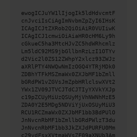
ewogICJuYW1lIjogIk5ldHdvcmtF
cnJvciIsCiAgImNvbmZpZyI6IHsK
ICAgICJtZXRob2QiOiAiR0VUIiwK
ICAgICJ1cmwiOiAiaHR0cHM6Ly9h
cGkueC5ha3MtcHJvZC5hdWRhcmlz
Lm5ldC92MS9jbGllbnRzLzI1OTYv
d2Vic2l0ZS12ZWhpY2xlcz93ZWJz
aXRlPTY4NWQwNmIzOGQ4YTRjMDk0
ZDBhYTFkMSZmaWx0ZXJbMF1bZmll
bGRdPW1vZGVsJmZpbHRlclswXVt2
YWx1ZV09JTVCJTdCJTIyYXVkYXJp
c19pZCUyMiUzQSUyMjVhNWNhMzE5
ZDA0Y2E5MDg5NDViYjUxOSUyMiU3
RCU1RCZmaWx0ZXJbMF1bb3BdPUlO
JnNvcnRbMF1bZmllbGRdPWlzT3du
JnNvcnRbMF1bb3JkZXJdPURFU0Mm
c29ydFsxXVtmaWVsZF09aXNUb3Am