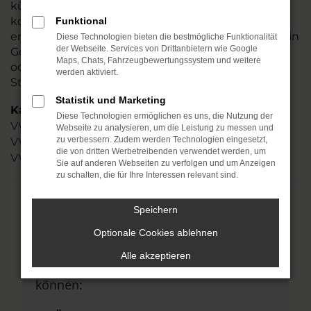
kümmern sich um Ihre Belange und beraten
kompetent und stets individuell. Sie allein
Funktional
entscheiden, ob Ihr VW Golf ein Neuwagen oder ein
Diese Technologien bieten die bestmögliche Funktionalität
der Webseite. Services von Drittanbietern wie Google
Gebrauchter sein soll und auch Tageszulassungen
Maps, Chats, Fahrzeugbewertungssystem und weitere
oder Jahreswagen zählen zu unserem Portfolio.
werden aktiviert.
Steigen Sie ein.
Statistik und Marketing
Kategorie
Diese Technologien ermöglichen es uns, die Nutzung der
VW Golf Gebrauchtwagen Weißenfels
Webseite zu analysieren, um die Leistung zu messen und
VW Golf Weißenfels
zu verbessern. Zudem werden Technologien eingesetzt,
die von dritten Werbetreibenden verwendet werden, um
VW Golf Neuwagen Weißenfels
Sie auf anderen Webseiten zu verfolgen und um Anzeigen
zu schalten, die für Ihre Interessen relevant sind.
Speichern
Fehler: Network Error
Optionale Cookies ablehnen
Beim Laden ist ein Fehler aufgetreten.
Alle akzeptieren
Hier sind ein paar Tipps, die dir helfen
können: