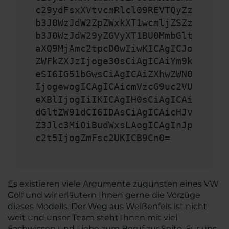
c29ydFsxXVtvcmRlcl09REVTQyZz
b3J0WzJdW2ZpZWxkXT1wcmljZSZz
b3J0WzJdW29yZGVyXT1BU0MmbGlt
aXQ9MjAmc2tpcD0wIiwKICAgICJo
ZWFkZXJzIjoge30sCiAgICAiYm9k
eSI6IG51bGwsCiAgICAiZXhwZWN0
IjogewogICAgICAicmVzcG9uc2VU
eXBlIjogIiIKICAgIH0sCiAgICAi
dGltZW91dCI6IDAsCiAgICAicHJv
Z3Jlc3MiOiBudWxsLAogICAgInJp
c2t5IjogZmFsc2UKICB9Cn0=
Es existieren viele Argumente zugunsten eines VW
Golf und wir erläutern Ihnen gerne die Vorzüge
dieses Modells. Der Weg aus Weißenfels ist nicht
weit und unser Team steht Ihnen mit viel
Fachwissen und Liebe zum Beruf zur Seite. Für uns