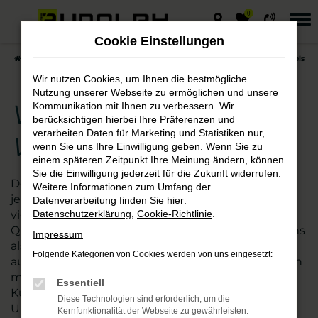
0
Zum
Hauptinhalt
Cookie Einstellungen
springen
Startseite
Weißenfels
VW
VW Golf – die gute Wahl für Weißenfels
Wir nutzen Cookies, um Ihnen die bestmögliche
Nutzung unserer Webseite zu ermöglichen und unsere
VW Golf – die gute
Kommunikation mit Ihnen zu verbessern. Wir
berücksichtigen hierbei Ihre Präferenzen und
verarbeiten Daten für Marketing und Statistiken nur,
Wahl für Weißenfels
wenn Sie uns Ihre Einwilligung geben. Wenn Sie zu
einem späteren Zeitpunkt Ihre Meinung ändern, können
Sie die Einwilligung jederzeit für die Zukunft widerrufen.
Der VW Golf passt ebenso nach Weißenfels wie in
Weitere Informationen zum Umfang der
jede andere Stadt. Kaum ein anderes Modell ist so
Datenverarbeitung finden Sie hier:
vielseitig und besticht zudem durch exzellente
Datenschutzerklärung
,
Cookie-Richtlinie
.
Qualität. Wir vom Autohaus Rudolph verstehen uns
Impressum
als Experten für die Fahrzeuge von VW und damit
Folgende Kategorien von Cookies werden von uns eingesetzt:
auch den Golf. Seit vielen Jahren sind wir zudem an
mehreren nah gelegenen Standorten für
Essentiell
Kundinnen und Kunden aus Weißenfels und
Diese Technologien sind erforderlich, um die
Umgebung tätig. Mehr als 110 Mitarbeitende
Kernfunktionalität der Webseite zu gewährleisten.