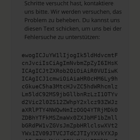
Schritte versucht hast, kontaktiere
uns bitte. Wir werden versuchen, das
Problem zu beheben. Du kannst uns
diesen Text schicken, um uns bei der
Fehlersuche zu unterstützen:
ewogICJuYW1lIjogIk5ldHdvcmtF
cnJvciIsCiAgImNvbmZpZyI6IHsK
ICAgICJtZXRob2QiOiAiR0VUIiwK
ICAgICJ1cmwiOiAiaHR0cHM6Ly9h
cGkueC5ha3MtcHJvZC5hdWRhcmlz
Lm5ldC92MS9jbGllbnRzLzI1OTYv
d2Vic2l0ZS12ZWhpY2xlcz93ZWJz
aXRlPTY4NWQwNmIzOGQ4YTRjMDk0
ZDBhYTFkMSZmaWx0ZXJbMF1bZmll
bGRdPW1vZGVsJmZpbHRlclswXVt2
YWx1ZV09JTVCJTdCJTIyYXVkYXJp