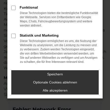
richten uns ausdrücklich auch an unsere
Funktional
Kundschaft in Weißenfels. Der Vorteil, den ein VW
Diese Technologien bieten die bestmögliche Funktionalität
Tiguan Neuwagen bietet, liegt in der individuellen
der Webseite. Services von Drittanbietern wie Google
Ausstattung und der freien Auswahl hinsichtlich
Maps, Chats, Fahrzeugbewertungssystem und weitere
Motorisierung, Lackierung und aller Extras. Wir
werden aktiviert.
nennen es „Konfigurieren“ und meinen damit, dass
Sie exakt das Auto erhalten, das Ihren
Statistik und Marketing
Vorstellungen entspricht. Dabei beraten wir Sie
Diese Technologien ermöglichen es uns, die Nutzung der
Webseite zu analysieren, um die Leistung zu messen und
gern und bringen das Fachwissen aus mehr als 45
zu verbessern. Zudem werden Technologien eingesetzt,
Jahren in der Automobilbranche ein. Freuen Sie sich
die von dritten Werbetreibenden verwendet werden, um
auf ein gut geschultes und hoch motiviertes Team,
Sie auf anderen Webseiten zu verfolgen und um Anzeigen
das genau weiß, worauf es bei der Mobilität in
zu schalten, die für Ihre Interessen relevant sind.
Weißenfels ankommt
Speichern
Marken
Optionale Cookies ablehnen
Audi
VW
Alle akzeptieren
Škoda
Fehler: Network Error