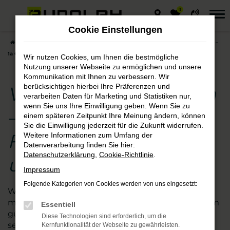
0
Zum
Hauptinhalt
Cookie Einstellungen
springen
Startseite
Weißenfels
VW
VW Tiguan
VW Tiguan Neuwagen –
1a Qualität für Fahrten in Weißenfels und Umgebung
Wir nutzen Cookies, um Ihnen die bestmögliche
Nutzung unserer Webseite zu ermöglichen und unsere
Kommunikation mit Ihnen zu verbessern. Wir
berücksichtigen hierbei Ihre Präferenzen und
VW Tiguan Neuwagen
verarbeiten Daten für Marketing und Statistiken nur,
wenn Sie uns Ihre Einwilligung geben. Wenn Sie zu
– 1a Qualität für
einem späteren Zeitpunkt Ihre Meinung ändern, können
Sie die Einwilligung jederzeit für die Zukunft widerrufen.
Fahrten in Weißenfels
Weitere Informationen zum Umfang der
Datenverarbeitung finden Sie hier:
Datenschutzerklärung
,
Cookie-Richtlinie
.
und Umgebung
Impressum
Folgende Kategorien von Cookies werden von uns eingesetzt:
Wer beim Autokauf auf der sicheren Seite sein
möchte, steigt in einen VW Tiguan Neuwagen zum
Essentiell
günstigen Preis. Wir vom Autohaus Rudolph sind
Diese Technologien sind erforderlich, um die
seit vielen Jahren auf diese Marke spezialisiert und
Kernfunktionalität der Webseite zu gewährleisten.