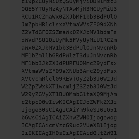
c19pZCUyMiUzQSUyMjViODNlMzc3
OGE5YTUyMzAyNTAwMjM3MCUyMiU3
RCU1RCZmaWx0ZXJbMF1bb3BdPUlO
JmZpbHRlclsxXVtmaWVsZF09dXNh
Z2VTdGF0ZSZmaWx0ZXJbMV1bdmFs
dWVdPSU1QiUyMk5FVyUyMiU1RCZm
aWx0ZXJbMV1bb3BdPUlOJnNvcnRb
MF1bZmllbGRdPWlzT3duJnNvcnRb
MF1bb3JkZXJdPURFU0Mmc29ydFsx
XVtmaWVsZF09aXNUb3Amc29ydFsx
XVtvcmRlcl09REVTQyZzb3J0WzJd
W2ZpZWxkXT1wcmljZSZzb3J0WzJd
W29yZGVyXT1BU0MmbGltaXQ9MjAm
c2tpcD0wIiwKICAgICJoZWFkZXJz
Ijoge30sCiAgICAiYm9keSI6IG51
bGwsCiAgICAiZXhwZWN0Ijogewog
ICAgICAicmVzcG9uc2VUeXBlIjog
IiIKICAgIH0sCiAgICAidGltZW91