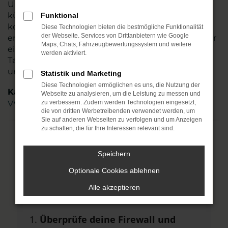
Umgebung tätig. Mehr als 110 Mitarbeitende
kümmern sich um Ihre Belange und beraten
Funktional
kompetent und stets individuell. Sie allein
Diese Technologien bieten die bestmögliche Funktionalität
der Webseite. Services von Drittanbietern wie Google
entscheiden, ob Ihr VW Touran ein Neuwagen oder
Maps, Chats, Fahrzeugbewertungssystem und weitere
ein Gebrauchter sein soll und auch
werden aktiviert.
Tageszulassungen oder Jahreswagen zählen zu
unserem Portfolio. Steigen Sie ein.
Statistik und Marketing
Diese Technologien ermöglichen es uns, die Nutzung der
Kategorie
Webseite zu analysieren, um die Leistung zu messen und
VW Touran Gebrauchtwagen Weißenfels
zu verbessern. Zudem werden Technologien eingesetzt,
die von dritten Werbetreibenden verwendet werden, um
Sie auf anderen Webseiten zu verfolgen und um Anzeigen
zu schalten, die für Ihre Interessen relevant sind.
Fehler: Network Error
Speichern
Beim Laden ist ein Fehler aufgetreten.
Optionale Cookies ablehnen
Hier sind ein paar Tipps, die dir helfen
Alle akzeptieren
können:
Überprüfe deine Firewall und