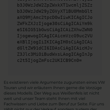
b3J0WzJdW2ZpZWxkXT1wcmljZSZz
b3J0WzJdW29yZGVyXT1BU0MmbGlt
aXQ9MjAmc2tpcD0wIiwKICAgICJo
ZWFkZXJzIjoge30sCiAgICAiYm9k
eSI6IG51bGwsCiAgICAiZXhwZWN0
IjogewogICAgICAicmVzcG9uc2VU
eXBlIjogIiIKICAgIH0sCiAgICAi
dGltZW91dCI6IDAsCiAgICAicHJv
Z3Jlc3MiOiBudWxsLAogICAgInJp
c2t5IjogZmFsc2UKICB9Cn0=
Es existieren viele Argumente zugunsten eines VW
Touran und wir erläutern Ihnen gerne die Vorzüge
dieses Modells. Der Weg aus Weißenfels ist nicht
weit und unser Team steht Ihnen mit viel
Fachwissen und Liebe zum Beruf zur Seite. Für uns
zählt nicht nur der Verkauf, sondern zudem der