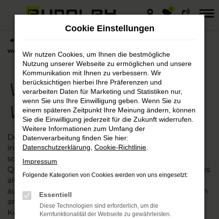
0
Zum
Hauptinhalt
Cookie Einstellungen
springen
Startseite
Weißenfels
VW
VW Touran – die gute Wahl für
Weißenfels
Wir nutzen Cookies, um Ihnen die bestmögliche
Nutzung unserer Webseite zu ermöglichen und unsere
Kommunikation mit Ihnen zu verbessern. Wir
berücksichtigen hierbei Ihre Präferenzen und
VW Touran – die gute
verarbeiten Daten für Marketing und Statistiken nur,
wenn Sie uns Ihre Einwilligung geben. Wenn Sie zu
Wahl für Weißenfels
einem späteren Zeitpunkt Ihre Meinung ändern, können
Sie die Einwilligung jederzeit für die Zukunft widerrufen.
Weitere Informationen zum Umfang der
Der VW Touran passt ebenso nach Weißenfels wie
Datenverarbeitung finden Sie hier:
in jede andere Stadt. Kaum ein anderes Modell ist
Datenschutzerklärung
,
Cookie-Richtlinie
.
so vielseitig und besticht zudem durch exzellente
Impressum
Qualität. Wir vom Autohaus Rudolph verstehen uns
Folgende Kategorien von Cookies werden von uns eingesetzt:
als Experten für die Fahrzeuge von VW und damit
auch den Touran. Seit vielen Jahren sind wir zudem
Essentiell
an mehreren nah gelegenen Standorten für
Diese Technologien sind erforderlich, um die
Kundinnen und Kunden aus Weißenfels und
Kernfunktionalität der Webseite zu gewährleisten.