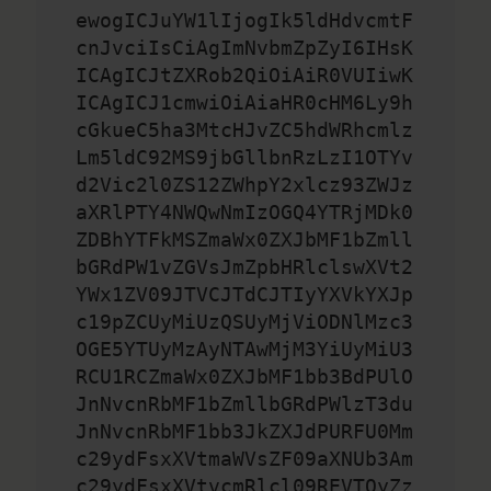
ewogICJuYW1lIjogIk5ldHdvcmtF
cnJvciIsCiAgImNvbmZpZyI6IHsK
ICAgICJtZXRob2QiOiAiR0VUIiwK
ICAgICJ1cmwiOiAiaHR0cHM6Ly9h
cGkueC5ha3MtcHJvZC5hdWRhcmlz
Lm5ldC92MS9jbGllbnRzLzI1OTYv
d2Vic2l0ZS12ZWhpY2xlcz93ZWJz
aXRlPTY4NWQwNmIzOGQ4YTRjMDk0
ZDBhYTFkMSZmaWx0ZXJbMF1bZmll
bGRdPW1vZGVsJmZpbHRlclswXVt2
YWx1ZV09JTVCJTdCJTIyYXVkYXJp
c19pZCUyMiUzQSUyMjViODNlMzc3
OGE5YTUyMzAyNTAwMjM3YiUyMiU3
RCU1RCZmaWx0ZXJbMF1bb3BdPUlO
JnNvcnRbMF1bZmllbGRdPWlzT3du
JnNvcnRbMF1bb3JkZXJdPURFU0Mm
c29ydFsxXVtmaWVsZF09aXNUb3Am
c29ydFsxXVtvcmRlcl09REVTQyZz