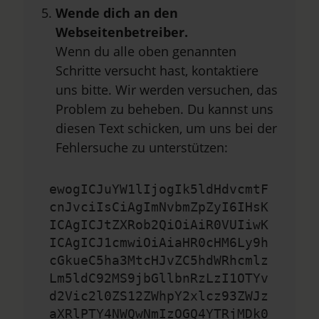
Wende dich an den
Webseitenbetreiber.
Wenn du alle oben genannten
Schritte versucht hast, kontaktiere
uns bitte. Wir werden versuchen, das
Problem zu beheben. Du kannst uns
diesen Text schicken, um uns bei der
Fehlersuche zu unterstützen:
ewogICJuYW1lIjogIk5ldHdvcmtF
cnJvciIsCiAgImNvbmZpZyI6IHsK
ICAgICJtZXRob2QiOiAiR0VUIiwK
ICAgICJ1cmwiOiAiaHR0cHM6Ly9h
cGkueC5ha3MtcHJvZC5hdWRhcmlz
Lm5ldC92MS9jbGllbnRzLzI1OTYv
d2Vic2l0ZS12ZWhpY2xlcz93ZWJz
aXRlPTY4NWQwNmIzOGQ4YTRjMDk0