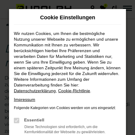
0
Zum
Hauptinhalt
Cookie Einstellungen
springen
Startseite
Hersteller
Audi
Der Audi SQ8 – rundum überzeugend
Wir nutzen Cookies, um Ihnen die bestmögliche
Nutzung unserer Webseite zu ermöglichen und unsere
Der Audi SQ8 –
Kommunikation mit Ihnen zu verbessern. Wir
berücksichtigen hierbei Ihre Präferenzen und
verarbeiten Daten für Marketing und Statistiken nur,
rundum überzeugend
wenn Sie uns Ihre Einwilligung geben. Wenn Sie zu
einem späteren Zeitpunkt Ihre Meinung ändern, können
Sie die Einwilligung jederzeit für die Zukunft widerrufen.
Der Audi SQ8 ist einfach ein gutes und
Weitere Informationen zum Umfang der
zuverlässiges Auto. Was wir hier in einem Satz auf
Datenverarbeitung finden Sie hier:
den Punkt bringen, ist das Resultat aus
Datenschutzerklärung
,
Cookie-Richtlinie
.
Jahrzehnten Erfahrung im Autobau und einer
Impressum
enormen Entwicklungsleistung. Der Hersteller Audi
Folgende Kategorien von Cookies werden von uns eingesetzt:
beweist mit dem SQ8 einmal mehr seine
Kompetenz und bietet den Einstieg in ein
Essentiell
vielseitiges Modell. Bei uns entdecken Sie die
Diese Technologien sind erforderlich, um die
zahlreichen Ausstattungsmöglichkeiten und
Kernfunktionalität der Webseite zu gewährleisten.