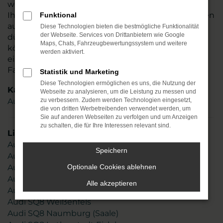
werden kompetent beraten. Gerne erläutern wir
Ihnen die Möglichkeiten dieses Modells und weisen
Funktional
auf Besonderheiten des Audi SQ8 hin. Zudem
Diese Technologien bieten die bestmögliche Funktionalität
der Webseite. Services von Drittanbietern wie Google
dürfen Sie sich auf eine Probefahrt freuen und
Maps, Chats, Fahrzeugbewertungssystem und weitere
können vor Ort an einem unserer Standorte
werden aktiviert.
einsteigen und gleich ein Gefühl für dieses
Fahrzeug erhalten.
Statistik und Marketing
Diese Technologien ermöglichen es uns, die Nutzung der
Kategorie
Webseite zu analysieren, um die Leistung zu messen und
Audi SQ8 Gebrauchtwagen
zu verbessern. Zudem werden Technologien eingesetzt,
die von dritten Werbetreibenden verwendet werden, um
Sie auf anderen Webseiten zu verfolgen und um Anzeigen
zu schalten, die für Ihre Interessen relevant sind.
Lieferservice
Audi SQ8 Leipzig
Speichern
Audi SQ8 Chemnitz
Audi SQ8 Magdeburg
Optionale Cookies ablehnen
Audi SQ8 Erfurt
Alle akzeptieren
Audi SQ8 Halle (Saale)
Audi SQ8 Weißenfels
Audi SQ8 Naumburg (Saale)