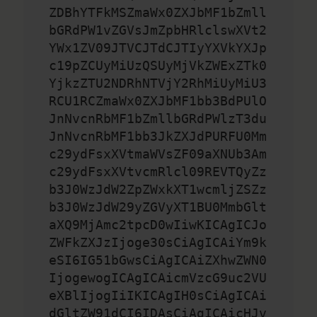
ZDBhYTFkMSZmaWx0ZXJbMF1bZmll
bGRdPW1vZGVsJmZpbHRlclswXVt2
YWx1ZV09JTVCJTdCJTIyYXVkYXJp
c19pZCUyMiUzQSUyMjVkZWExZTk0
YjkzZTU2NDRhNTVjY2RhMiUyMiU3
RCU1RCZmaWx0ZXJbMF1bb3BdPUlO
JnNvcnRbMF1bZmllbGRdPWlzT3du
JnNvcnRbMF1bb3JkZXJdPURFU0Mm
c29ydFsxXVtmaWVsZF09aXNUb3Am
c29ydFsxXVtvcmRlcl09REVTQyZz
b3J0WzJdW2ZpZWxkXT1wcmljZSZz
b3J0WzJdW29yZGVyXT1BU0MmbGlt
aXQ9MjAmc2tpcD0wIiwKICAgICJo
ZWFkZXJzIjoge30sCiAgICAiYm9k
eSI6IG51bGwsCiAgICAiZXhwZWN0
IjogewogICAgICAicmVzcG9uc2VU
eXBlIjogIiIKICAgIH0sCiAgICAi
dGltZW91dCI6IDAsCiAgICAicHJv