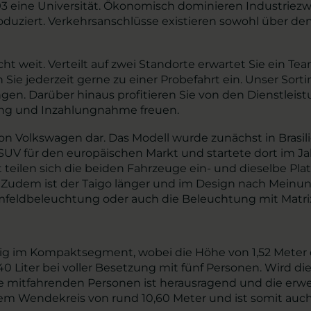
93 eine Universität. Ökonomisch dominieren Industriez
duziert. Verkehrsanschlüsse existieren sowohl über de
 weit. Verteilt auf zwei Standorte erwartet Sie ein Tea
 Sie jederzeit gerne zu einer Probefahrt ein. Unser S
n. Darüber hinaus profitieren Sie von den Dienstleist
rung und Inzahlungnahme freuen.
on Volkswagen dar. Das Modell wurde zunächst in Brasili
r-SUV für den europäischen Markt und startete dort im Ja
 teilen sich die beiden Fahrzeuge ein- und dieselbe Pla
 Zudem ist der Taigo länger und im Design nach Meinun
feldbeleuchtung oder auch die Beleuchtung mit Matri
ig im Kompaktsegment, wobei die Höhe von 1,52 Meter 
0 Liter bei voller Besetzung mit fünf Personen. Wird 
r die mitfahrenden Personen ist herausragend und die e
inem Wendekreis von rund 10,60 Meter und ist somit auc