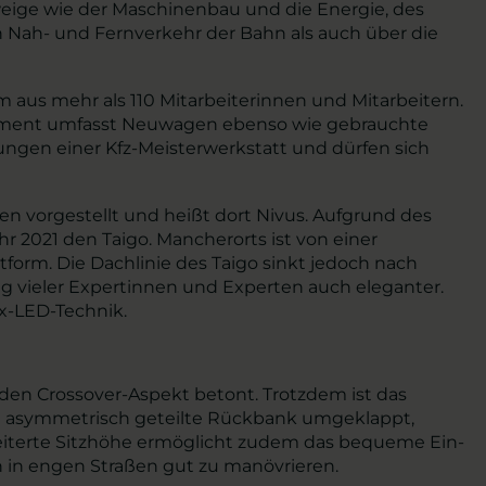
weige wie der Maschinenbau und die Energie, des
n Nah- und Fernverkehr der Bahn als auch über die
m aus mehr als 110 Mitarbeiterinnen und Mitarbeitern.
ortiment umfasst Neuwagen ebenso wie gebrauchte
ungen einer Kfz-Meisterwerkstatt und dürfen sich
en vorgestellt und heißt dort Nivus. Aufgrund des
hr 2021 den Taigo. Mancherorts ist von einer
ttform. Die Dachlinie des Taigo sinkt jedoch nach
g vieler Expertinnen und Experten auch eleganter.
x-LED-Technik.
den Crossover-Aspekt betont. Trotzdem ist das
die asymmetrisch geteilte Rückbank umgeklappt,
rweiterte Sitzhöhe ermöglicht zudem das bequeme Ein-
h in engen Straßen gut zu manövrieren.