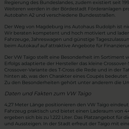
Regierung des Bundeslandes, zudem existiert seit 19
Weiteren werden in der Bördestadt Förderanlagen pro
Autobahn A2 und verschiedene Bundesstraßen.
Der Weg von Magdeburg ins Autohaus Rudolph ist nicht
Wir beraten kompetent und hoch motiviert und laden
Fahrzeuge, Jahreswagen und günstige Tageszulassunge
beim Autokauf auf attraktive Angebote für Finanzie
Der VW Taigo stellt eine Besonderheit im Sortiment v
Erfolgs adaptierte der Hersteller das kleine Crossove
Crossover-Variante des T-Cross die Rede und in der Tat
hinten ab, was den Charakter eines Coupés bedeutet.
Zu den Besonderheiten gehört unter anderem die Um
Daten und Fakten zum VW Taigo
4,27 Meter Länge positionieren den VW Taigo eindeut
Fahrzeug praktisch und bietet einen Laderaum von 44
ergeben sich bis zu 1.222 Liter. Das Platzangebot fü
und Aussteigen. In der Stadt erfreut der Taigo mit e