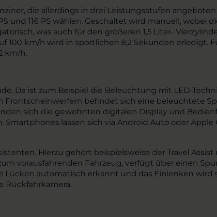
ziner, die allerdings in drei Leistungsstufen angeboten
S und 116 PS wählen. Geschaltet wird manuell, wobei di
atorisch, was auch für den größeren 1,5 Liter- Vierzylind
 100 km/h wird in sportlichen 8,2 Sekunden erledigt. 
2 km/h.
eude. Da ist zum Beispiel die Beleuchtung mit LED-Tech
Frontscheinwerfern befindet sich eine beleuchtete Spa
inden sich die gewohnten digitalen Display und Bedienf
. Smartphones lassen sich via Android Auto oder Apple
ssistenten. Hierzu gehört beispielsweise der Travel As
 zum vorausfahrenden Fahrzeug, verfügt über einen Spu
 Lücken automatisch erkannt und das Einlenken wird s
e Rückfahrkamera.