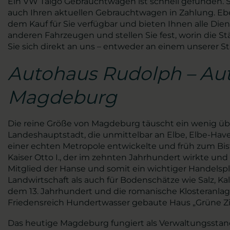
Ein VW Taigo Gebrauchtwagen ist schnell gefunden. S
auch Ihren aktuellen Gebrauchtwagen in Zahlung. Ebenf
dem Kauf für Sie verfügbar und bieten Ihnen alle Die
anderen Fahrzeugen und stellen Sie fest, worin die 
Sie sich direkt an uns – entweder an einem unserer St
Autohaus Rudolph – Au
Magdeburg
Die reine Größe von Magdeburg täuscht ein wenig übe
Landeshauptstadt, die unmittelbar an Elbe, Elbe-Havel
einer echten Metropole entwickelte und früh zum Bi
Kaiser Otto I., der im zehnten Jahrhundert wirkte un
Mitglied der Hanse und somit ein wichtiger Handels
Landwirtschaft als auch für Bodenschätze wie Salz, 
dem 13. Jahrhundert und die romanische Klosteranlag
Friedensreich Hundertwasser gebaute Haus „Grüne Zit
Das heutige Magdeburg fungiert als Verwaltungsstan