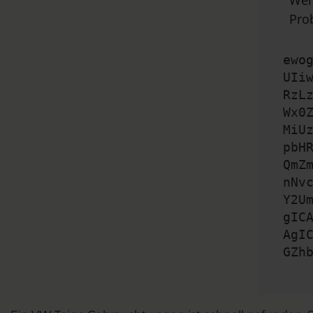
Wen
Pro
ewo
UIi
RzL
Wx0
MiU
pbH
QmZ
nNv
Y2U
gIC
AgI
GZh