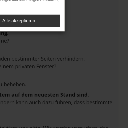
rfolgen und um Anzeigen zu schalten,
Alle akzeptieren
ung.
ine?
den bestimmter Seiten verhindern.
einem privaten Fenster?
u beheben.
ystem auf dem neuesten Stand sind.
, sondern kann auch dazu führen, dass bestimmte