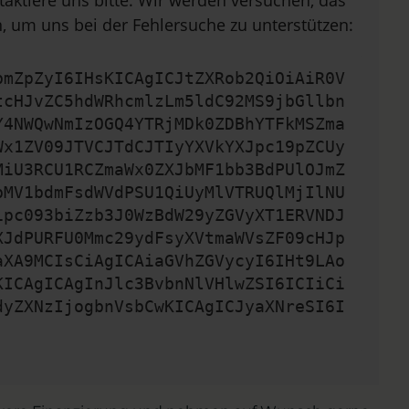
taktiere uns bitte. Wir werden versuchen, das
, um uns bei der Fehlersuche zu unterstützen:
bmZpZyI6IHsKICAgICJtZXRob2QiOiAiR0V
tcHJvZC5hdWRhcmlzLm5ldC92MS9jbGllbn
Y4NWQwNmIzOGQ4YTRjMDk0ZDBhYTFkMSZma
Wx1ZV09JTVCJTdCJTIyYXVkYXJpc19pZCUy
MiU3RCU1RCZmaWx0ZXJbMF1bb3BdPUlOJmZ
bMV1bdmFsdWVdPSU1QiUyMlVTRUQlMjIlNU
1pc093biZzb3J0WzBdW29yZGVyXT1ERVNDJ
XJdPURFU0Mmc29ydFsyXVtmaWVsZF09cHJp
aXA9MCIsCiAgICAiaGVhZGVycyI6IHt9LAo
KICAgICAgInJlc3BvbnNlVHlwZSI6ICIiCi
dyZXNzIjogbnVsbCwKICAgICJyaXNreSI6I