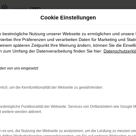
Cookie Einstellungen
die preisgünstige Entscheidung für Magdeburg
ie bestmögliche Nutzung unserer Webseite zu ermöglichen und unsere
hierbei Ihre Präferenzen und verarbeiten Daten für Marketing und Stati
n – die preisgünstige E
einem späteren Zeitpunkt Ihre Meinung ändern, können Sie die Einwillig
en zum Umfang der Datenverarbeitung finden Sie hier:
Datenschutzerkl
en von uns eingesetzt:
 vom Autohaus Rudolph schauen für Sie genau hin und
stellen so sicher, dass Ihr Fahrzeug einwandfrei funkti
rlich, um die Kernfunktionalität der Webseite zu gewährleisten.
ällen junge Gebrauchte, die noch einige Jahre Mobili
umgehend verfügbar. Stöbern Sie in unserem Sortiment 
hr als 110 Mitarbeitenden profitieren Sie von unserem
estmögliche Funktionalität der Webseite. Services von Drittanbietern wie Google 
eitere werden aktiviert.
 es uns, die Nutzung der Webseite zu analysieren, um die Leistung zu messen u
r: Network Error