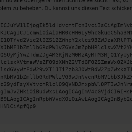
n du alle oben genannten Schritte versucht hast, kon
blem zu beheben. Du kannst uns diesen Text schicken
gICJuYW1lIjogIk5ldHdvcmtFcnJvciIsCiAgImNv
wKICAgICJ1cmwiOiAiaHR0cHM6Ly9hcGkueC5ha3M
zI1OTYvd2Vic2l0ZS12ZWhpY2xlcz93ZWJzaXRlPT
ZXJbMF1bZmllbGRdPW1vZGVsJmZpbHRlclswXVt2Y
zQSUyMjYwZTdmZDg4MGRjNzM0MzAyMTM3MjQ1YyUy
RlclsxXVtmaWVsZF09dXNhZ2VTdGF0ZSZmaWx0ZXJ
mlsdGVyWzFdW29wXT1JTiZzb3J0WzBdW2ZpZWxkXT
cnRbMV1bZmllbGRdPWlzVG9wJnNvcnRbMV1bb3JkZ
mc29ydFsyXVtvcmRlcl09QVNDJmxpbWl0PTIwJnNr
AgImJvZHkiOiBudWxsLAogICAgImV4cGVjdCI6IHs
CB9LAogICAgInRpbWVvdXQiOiAwLAogICAgInByb2
bHNlCiAgfQp9