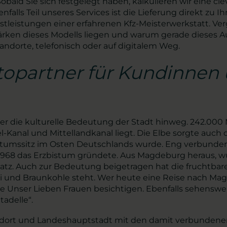
obald Sie sich festgelegt haben, kalkulieren wir eine
alls Teil unseres Services ist die Lieferung direkt zu
nstleistungen einer erfahrenen Kfz-Meisterwerkstatt. V
Stärken dieses Modells liegen und warum gerade dieses
andorte, telefonisch oder auf digitalem Weg.
topartner für Kundinnen
r die kulturelle Bedeutung der Stadt hinweg. 242.000 
-Kanal und Mittellandkanal liegt. Die Elbe sorgte auch 
stumssitz im Osten Deutschlands wurde. Eng verbunden
d 968 das Erzbistum gründete. Aus Magdeburg heraus, wu
platz. Auch zur Bedeutung beigetragen hat die fruchtb
Kali und Braunkohle steht. Wer heute eine Reise nach 
e Unser Lieben Frauen besichtigen. Ebenfalls sehenswe
adelle“.
dort und Landeshauptstadt mit den damit verbundenen M